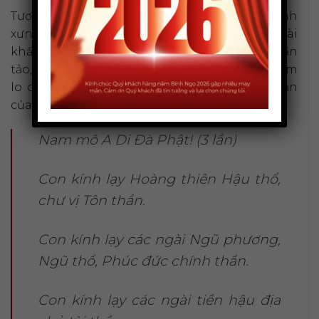
Tương tự, bài
văn khấn giỗ mẹ
sẽ dùng các danh
xưng như “Hiển tỷ”, “vong mẫu”. Nội dung bài
khấn thường gợi lên hình ảnh người mẹ tần
tảo, hy sinh, luôn yêu thương, bao bọc và chăm
lo cho gia đình, thể hiện lòng biết ơn vô hạn
của con cháu đối với công đức của mẹ.
Nam mô A Di Đà Phật! (3 lần)
Con kính lạy Hoàng thiên Hậu thổ,
chư vị Tôn thần.
Con kính lạy các ngài Ngũ phương,
Ngũ thổ, Phúc đức chính thần.
Con kính lạy các ngài tiền hậu địa