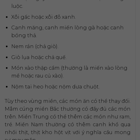
luộc.
Xôi gấc hoặc xôi đỗ xanh.
Canh măng, canh miến lòng gà hoặc canh
bóng thả.
Nem rán (chả giò).
Giò lụa hoặc chả quế.
Món xào thập cẩm (thường là miến xào lòng
mề hoặc rau củ xào).
Nộm tai heo hoặc nộm dưa chuột.
Tùy theo vùng miền, các món ăn có thể thay đổi.
Mâm cúng miền Bắc thường có đầy đủ các món
trên. Miền Trung có thể thêm các món như ram,
tré. Miền Nam thường có thêm canh khổ qua
nhồi thịt, thịt kho hột vịt với ý nghĩa cầu mong