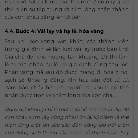
mạch với tất cả lòng thành kính.” Điều này giúp
thể hiện sự tập trung và tấm lòng chân thành
của con cháu dâng lên tổ tiên.
4.4. Bước 4: Vái lạy và hạ lễ, hóa vàng
Sau khi đọc xong văn khấn, các thành viên
trong gia đình sẽ lần lượt vái lạy trước ban thờ.
Gia chủ đợi cho hương tàn khoảng 2/3 thì làm
lễ tạ, xin phép hạ lễ để gia đình cùng thụ lộc.
Phần vàng mã sau đó được mang đi hóa ở nơi
sạch sẽ, thoáng đãng. Khi hóa cần đốt từ từ,
đảm bảo cháy hết để người đã khuất có thể
nhận được trọn vẹn tấm lòng của con cháu.
Ngày giỗ không chỉ là một nghi lễ mà còn là dịp để
con cháu sum vầy, cùng nhau ôn lại kỷ niệm và thể
hiện lòng biết ơn sâu sắc đến công lao trời biển
của đấng sinh thành. Dù mâm cỗ thịnh soạn hay