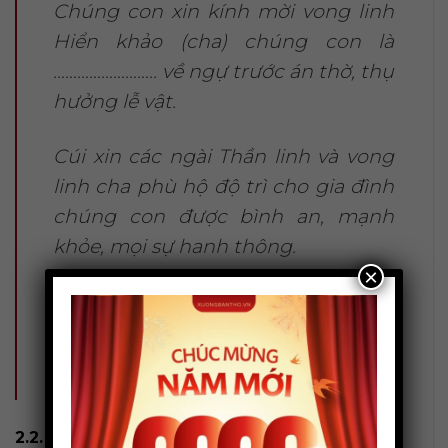
Chúng con xin kính mời vong linh
Hiển khảo (cha) chúng con là
…………………….. về ngự trước án thờ, thụ
hưởng lễ vật.
Cúi xin các ngài Thần linh và vong
linh cha phù hộ độ trì cho gia đình
chúng con được bình an, mạnh
khỏe, mọi sự hanh thông.
×
Lễ bạc tâm thành, xin được chứng
giám.
Nam mô A Di Đà Phật! (3 lạy)
2.2. Mẫu văn khấn giỗ Mẹ (giỗ Mẹ)