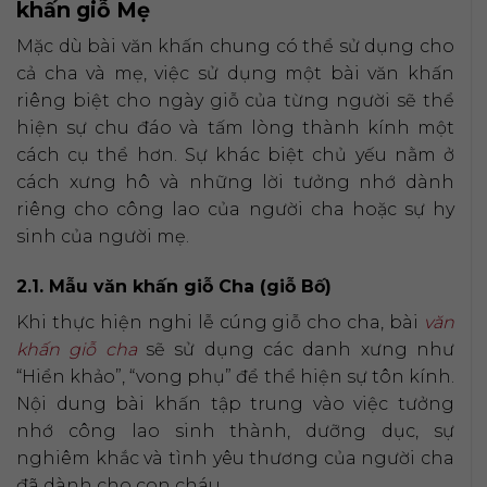
khấn giỗ Mẹ
Mặc dù bài văn khấn chung có thể sử dụng cho
cả cha và mẹ, việc sử dụng một bài văn khấn
riêng biệt cho ngày giỗ của từng người sẽ thể
hiện sự chu đáo và tấm lòng thành kính một
cách cụ thể hơn. Sự khác biệt chủ yếu nằm ở
cách xưng hô và những lời tưởng nhớ dành
riêng cho công lao của người cha hoặc sự hy
sinh của người mẹ.
2.1. Mẫu văn khấn giỗ Cha (giỗ Bố)
Khi thực hiện nghi lễ cúng giỗ cho cha, bài
văn
khấn giỗ cha
sẽ sử dụng các danh xưng như
“Hiển khảo”, “vong phụ” để thể hiện sự tôn kính.
Nội dung bài khấn tập trung vào việc tưởng
nhớ công lao sinh thành, dưỡng dục, sự
nghiêm khắc và tình yêu thương của người cha
đã dành cho con cháu.