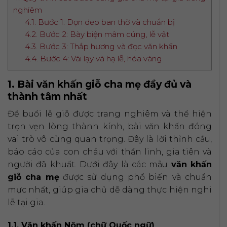
nghiêm
4.1. Bước 1: Dọn dẹp ban thờ và chuẩn bị
4.2. Bước 2: Bày biện mâm cúng, lễ vật
4.3. Bước 3: Thắp hương và đọc văn khấn
4.4. Bước 4: Vái lạy và hạ lễ, hóa vàng
1. Bài văn khấn giỗ cha mẹ đầy đủ và
thành tâm nhất
Để buổi lễ giỗ được trang nghiêm và thể hiện
trọn vẹn lòng thành kính, bài văn khấn đóng
vai trò vô cùng quan trọng. Đây là lời thỉnh cầu,
báo cáo của con cháu với thần linh, gia tiên và
người đã khuất. Dưới đây là các mẫu
văn khấn
giỗ cha mẹ
được sử dụng phổ biến và chuẩn
mực nhất, giúp gia chủ dễ dàng thực hiện nghi
lễ tại gia.
1.1. Văn khấn Nôm (chữ Quốc ngữ)