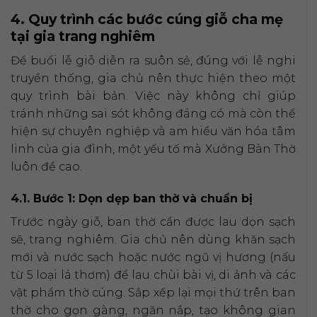
4. Quy trình các bước cúng giỗ cha mẹ
tại gia trang nghiêm
Để buổi lễ giỗ diễn ra suôn sẻ, đúng với lễ nghi
truyền thống, gia chủ nên thực hiện theo một
quy trình bài bản. Việc này không chỉ giúp
tránh những sai sót không đáng có mà còn thể
hiện sự chuyên nghiệp và am hiểu văn hóa tâm
linh của gia đình, một yếu tố mà Xưởng Bàn Thờ
luôn đề cao.
4.1. Bước 1: Dọn dẹp ban thờ và chuẩn bị
Trước ngày giỗ, ban thờ cần được lau dọn sạch
sẽ, trang nghiêm. Gia chủ nên dùng khăn sạch
mới và nước sạch hoặc nước ngũ vị hương (nấu
từ 5 loại lá thơm) để lau chùi bài vị, di ảnh và các
vật phẩm thờ cúng. Sắp xếp lại mọi thứ trên ban
thờ cho gọn gàng, ngăn nắp, tạo không gian