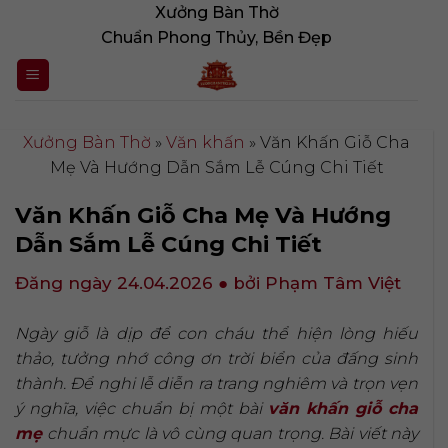
Bỏ
Xưởng Bàn Thờ
qua
Chuẩn Phong Thủy, Bền Đẹp
nội
dung
Xưởng Bàn Thờ
»
Văn khấn
»
Văn Khấn Giỗ Cha
Mẹ Và Hướng Dẫn Sắm Lễ Cúng Chi Tiết
Văn Khấn Giỗ Cha Mẹ Và Hướng
Dẫn Sắm Lễ Cúng Chi Tiết
Đăng ngày 24.04.2026
● bởi Phạm Tâm Việt
Ngày giỗ là dịp để con cháu thể hiện lòng hiếu
thảo, tưởng nhớ công ơn trời biển của đấng sinh
thành. Để nghi lễ diễn ra trang nghiêm và trọn vẹn
ý nghĩa, việc chuẩn bị một bài
văn khấn giỗ cha
mẹ
chuẩn mực là vô cùng quan trọng. Bài viết này