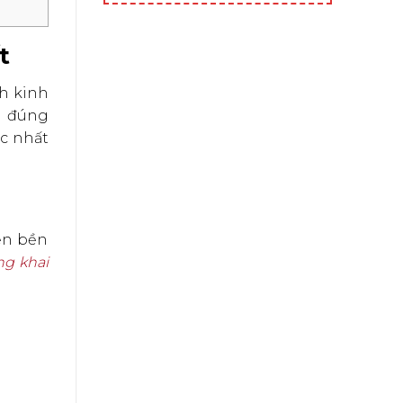
t
nh kinh
n đúng
c nhất
iển bền
ng khai