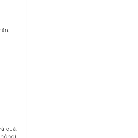
hần.
à quả,
phòng)