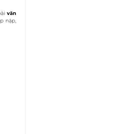
bài
văn
p nập,