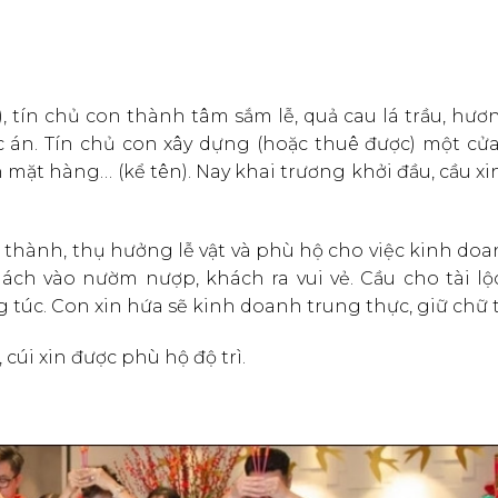
 tín chủ con thành tâm sắm lễ, quả cau lá trầu, hươ
c án. Tín chủ con xây dựng (hoặc thuê được) một cử
 mặt hàng… (kể tên). Nay khai trương khởi đầu, cầu xin
g thành, thụ hưởng lễ vật và phù hộ cho việc kinh do
ch vào nườm nượp, khách ra vui vẻ. Cầu cho tài lộ
túc. Con xin hứa sẽ kinh doanh trung thực, giữ chữ t
cúi xin được phù hộ độ trì.