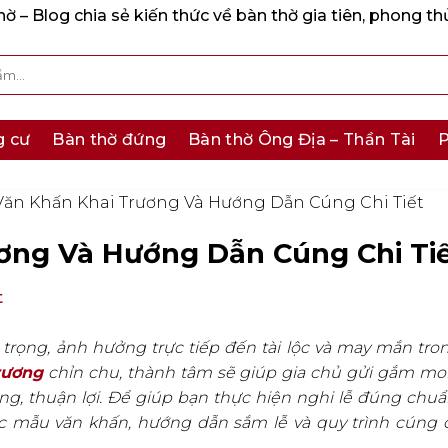
 – Blog chia sẻ kiến thức về bàn thờ gia tiên, phong th
g cư
Bàn thờ đứng
Bàn thờ Ông Địa – Thần Tài
P
Văn Khấn Khai Trương Và Hướng Dẫn Cúng Chi Tiết
ơng Và Hướng Dẫn Cúng Chi Ti
t
 trọng, ảnh hưởng trực tiếp đến tài lộc và may mắn tro
rương
chỉn chu, thành tâm sẽ giúp gia chủ gửi gắm m
ông, thuận lợi. Để giúp bạn thực hiện nghi lễ đúng chuẩ
 mẫu văn khấn, hướng dẫn sắm lễ và quy trình cúng ch