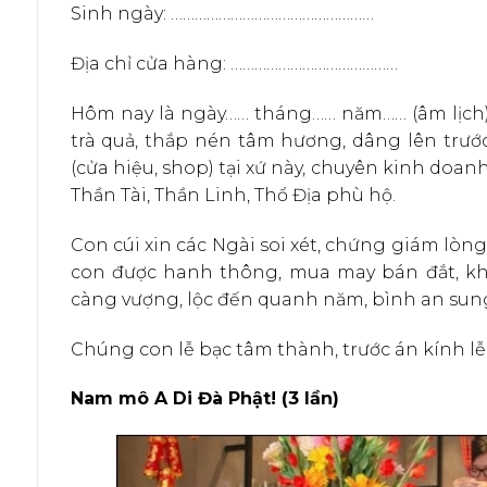
Sinh ngày: ……………………………………………
Địa chỉ cửa hàng: ……………………………………
Hôm nay là ngày…… tháng…… năm…… (âm lịch),
trà quả, thắp nén tâm hương, dâng lên trướ
(cửa hiệu, shop) tại xứ này, chuyên kinh doanh
Thần Tài, Thần Linh, Thổ Địa phù hộ.
Con cúi xin các Ngài soi xét, chứng giám lòn
con được hanh thông, mua may bán đắt, khá
càng vượng, lộc đến quanh năm, bình an sung 
Chúng con lễ bạc tâm thành, trước án kính lễ, 
Nam mô A Di Đà Phật! (3 lần)