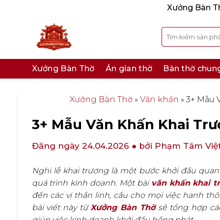
Bỏ
Xưởng Bàn Thờ
qua
nội
Tìm
kiếm:
dung
Xưởng Bàn Thờ
Án gian thờ
Bàn thờ chun
Xưởng Bàn Thờ
»
Văn khấn
»
3+ Mẫu 
3+ Mẫu Văn Khấn Khai Trư
Đăng ngày 24.04.2026
● bởi Phạm Tâm Việ
Nghi lễ khai trương là một bước khởi đầu quan
quá trình kinh doanh. Một bài
văn khấn khai t
đến các vị thần linh, cầu cho mọi việc hanh th
bài viết này từ
Xưởng Bàn Thờ
sẽ tổng hợp các
giúp việc kinh doanh khởi đầu hồng phát.