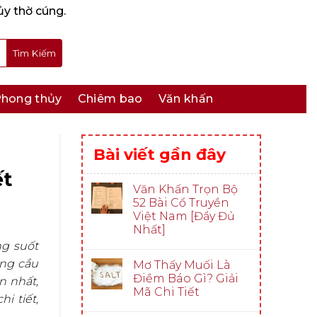
ủy thờ cúng.
hong thủy
Chiêm bao
Văn khấn
Bài viết gần đây
ết
Văn Khấn Trọn Bộ
52 Bài Cổ Truyền
Việt Nam [Đầy Đủ
Nhất]
ng suốt
ong cầu
Mơ Thấy Muối Là
Điềm Báo Gì? Giải
n nhất,
Mã Chi Tiết
i tiết,