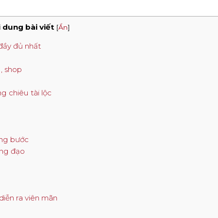
 dung bài viết
[
Ẩn
]
đầy đủ nhất
g
u, shop
 chiêu tài lộc
ừng bước
àng đạo
diễn ra viên mãn