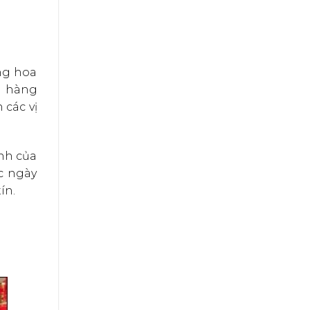
ng hoa
a hàng
 các vị
anh của
c ngày
ín.