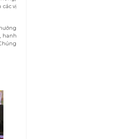
 các vị
ụ hưởng
t, hanh
 Chúng