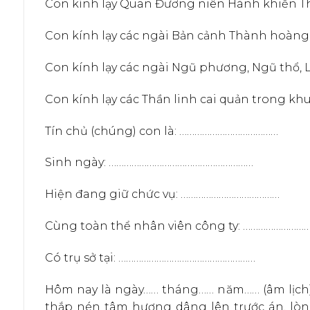
Con kính lạy Quan Đương niên Hành khiển Th
Con kính lạy các ngài Bản cảnh Thành hoàng 
Con kính lạy các ngài Ngũ phương, Ngũ thổ, L
Con kính lạy các Thần linh cai quản trong khu
Tín chủ (chúng) con là: …………………………………
Sinh ngày: …………………………………………………
Hiện đang giữ chức vụ: …………………………………
Cùng toàn thể nhân viên công ty: ……………………
Có trụ sở tại: ………………………………………………
Hôm nay là ngày…… tháng…… năm…… (âm lịch),
thắp nén tâm hương dâng lên trước án, lòn