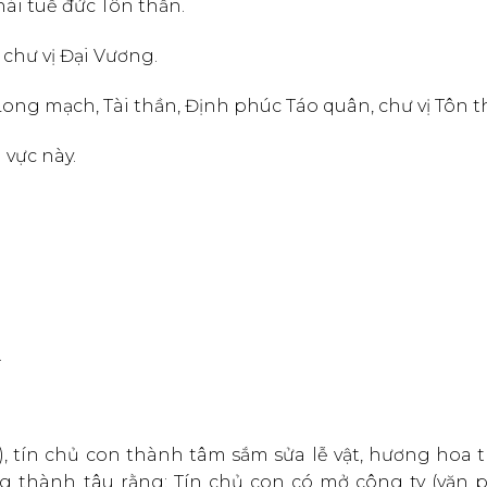
ái tuế đức Tôn thần.
chư vị Đại Vương.
ong mạch, Tài thần, Định phúc Táo quân, chư vị Tôn t
 vực này.
…
 tín chủ con thành tâm sắm sửa lễ vật, hương hoa tr
g thành tâu rằng: Tín chủ con có mở công ty (văn 