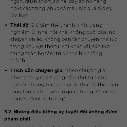
ngắn, quần short, áo hai dây, áo hở hang
hoặc các trang phục có màu sắc quá sặc sỡ,
lòe loẹt.
Thái độ:
Giữ tâm thế thành kính, trang
nghiêm. Đi nhẹ, nói khẽ, không cười đùa, nói
chuyện ồn ào, không bàn tán chuyện thế tục
trong khu vực thờ tự. Khi khấn vái, cần tập
trung toàn bộ tâm trí để thể hiện lòng
thành.
Trích dẫn chuyên gia:
“Theo chuyên gia
phong thủy của Xưởng Bàn Thờ, sự trang
nghiêm trong trang phục và thái độ thể hiện
lòng tôn kính, là yếu tố quan trọng để lời cầu
nguyện được linh ứng.”
3.2. Những điều kiêng kỵ tuyệt đối không được
phạm phải