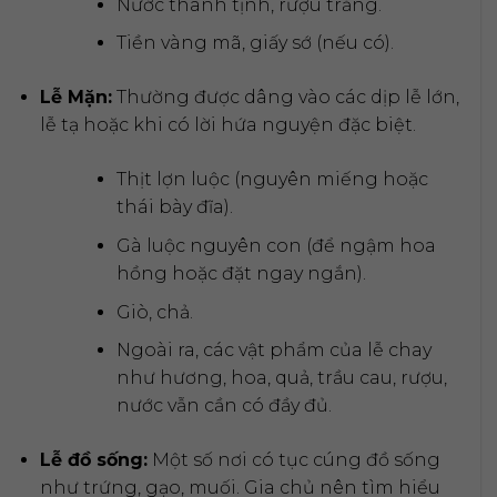
Nước thanh tịnh, rượu trắng.
Tiền vàng mã, giấy sớ (nếu có).
Lễ Mặn:
Thường được dâng vào các dịp lễ lớn,
lễ tạ hoặc khi có lời hứa nguyện đặc biệt.
Thịt lợn luộc (nguyên miếng hoặc
thái bày đĩa).
Gà luộc nguyên con (để ngậm hoa
hồng hoặc đặt ngay ngắn).
Giò, chả.
Ngoài ra, các vật phẩm của lễ chay
như hương, hoa, quả, trầu cau, rượu,
nước vẫn cần có đầy đủ.
Lễ đồ sống:
Một số nơi có tục cúng đồ sống
như trứng, gạo, muối. Gia chủ nên tìm hiểu