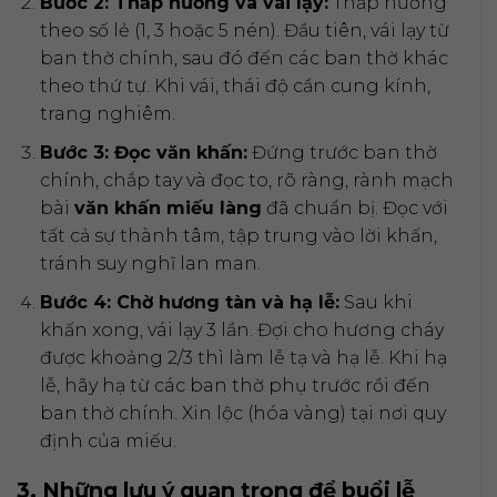
Bước 2: Thắp hương và vái lạy:
Thắp hương
theo số lẻ (1, 3 hoặc 5 nén). Đầu tiên, vái lạy từ
ban thờ chính, sau đó đến các ban thờ khác
theo thứ tự. Khi vái, thái độ cần cung kính,
trang nghiêm.
Bước 3: Đọc văn khấn:
Đứng trước ban thờ
chính, chắp tay và đọc to, rõ ràng, rành mạch
bài
văn khấn miếu làng
đã chuẩn bị. Đọc với
tất cả sự thành tâm, tập trung vào lời khấn,
tránh suy nghĩ lan man.
Bước 4: Chờ hương tàn và hạ lễ:
Sau khi
khấn xong, vái lạy 3 lần. Đợi cho hương cháy
được khoảng 2/3 thì làm lễ tạ và hạ lễ. Khi hạ
lễ, hãy hạ từ các ban thờ phụ trước rồi đến
ban thờ chính. Xin lộc (hóa vàng) tại nơi quy
định của miếu.
3. Những lưu ý quan trọng để buổi lễ