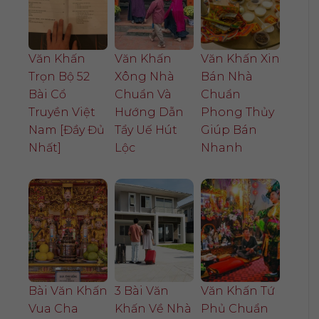
Văn Khấn
Văn Khấn
Văn Khấn Xin
Trọn Bộ 52
Xông Nhà
Bán Nhà
Bài Cổ
Chuẩn Và
Chuẩn
Truyền Việt
Hướng Dẫn
Phong Thủy
Nam [Đầy Đủ
Tẩy Uế Hút
Giúp Bán
Nhất]
Lộc
Nhanh
Bài Văn Khấn
3 Bài Văn
Văn Khấn Tứ
Vua Cha
Khấn Về Nhà
Phủ Chuẩn