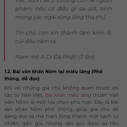
việc suôn sẻ…). Chúng con là người
phàm, nếu có điều gì sai sót, kính
mong các ngài rộng lòng tha thứ.
Tín chủ con xin thành tâm kính lễ,
cúi đầu cảm tạ.
Nam mô A Di Đà Phật! (3 lân)
1.2. Bài văn khấn Nôm tại miếu làng (Phổ
thông, dễ đọc)
Đối với những gia chủ không quen thuộc với
các từ Hán-Việt,
bài khấn miếu làng
thuần Việt
(văn Nôm) là một lựa chọn phù hợp. Đây là bài
văn khấn Nôm phổ thông, giúp gia chủ dễ
dàng đọc và thể hiện lòng thành một cách tự
nhiên, gần gũi nhưng vẫn giữ được sự tôn