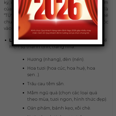
kỳ, xa hoa, quan trọng nhất vẫn là sự thành tâm
của người hành lễ. Nguyên tắc vàng cần nhớ là
“TÙY TÂM, CỐT Ở LÒNG THÀNH”. Gia chủ có thể
chuẩn bị lễ chay, lễ mặn hoặc cả hai tùy thuộc
vào điều kiện và phong tục của địa phương.
Lễ Chay:
Thường được sử dụng phổ biến, thể
hiện sự thanh tịnh, trang nhã.
Hương (nhang), đèn (nến).
Hoa tươi (hoa cúc, hoa huệ, hoa
sen…).
Trầu cau têm sẵn.
Mâm ngũ quả (chọn các loại quả
theo mùa, tươi ngon, hình thức đẹp).
Oản phẩm, bánh kẹo, xôi chè.