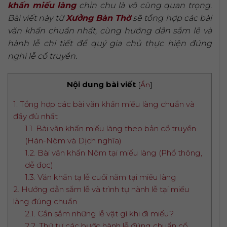
khấn miếu làng
chỉn chu là vô cùng quan trọng.
Bài viết này từ
Xưởng Bàn Thờ
sẽ tổng hợp các bài
văn khấn chuẩn nhất, cùng hướng dẫn sắm lễ và
hành lễ chi tiết để quý gia chủ thực hiện đúng
nghi lễ cổ truyền.
Nội dung bài viết
[
Ẩn
]
1. Tổng hợp các bài văn khấn miếu làng chuẩn và
đầy đủ nhất
1.1. Bài văn khấn miếu làng theo bản cổ truyền
(Hán-Nôm và Dịch nghĩa)
1.2. Bài văn khấn Nôm tại miếu làng (Phổ thông,
dễ đọc)
1.3. Văn khấn tạ lễ cuối năm tại miếu làng
2. Hướng dẫn sắm lễ và trình tự hành lễ tại miếu
làng đúng chuẩn
2.1. Cần sắm những lễ vật gì khi đi miếu?
2.2. Thứ tự các bước hành lễ đúng chuẩn cổ