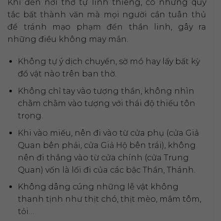
Khi đến nơi thờ tự linh thiêng, có những quy
tắc bất thành văn mà mọi người cần tuân thủ
để tránh mạo phạm đến thần linh, gây ra
những điều không may mắn.
Không tự ý dịch chuyển, sờ mó hay lấy bất kỳ
đồ vật nào trên ban thờ.
Không chỉ tay vào tượng thần, không nhìn
chằm chằm vào tượng với thái độ thiếu tôn
trọng.
Khi vào miếu, nên đi vào từ cửa phụ (cửa Giả
Quan bên phải, cửa Giả Hộ bên trái), không
nên đi thẳng vào từ cửa chính (cửa Trung
Quan) vốn là lối đi của các bậc Thần, Thánh.
Không dâng cúng những lễ vật không
thanh tịnh như thịt chó, thịt mèo, mắm tôm,
tỏi…