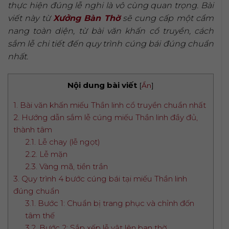
thực hiện đúng lễ nghi là vô cùng quan trọng. Bài
viết này từ
Xưởng Bàn Thờ
sẽ cung cấp một cẩm
nang toàn diện, từ bài văn khấn cổ truyền, cách
sắm lễ chi tiết đến quy trình cúng bái đúng chuẩn
nhất.
Nội dung bài viết
[
Ẩn
]
1. Bài văn khấn miếu Thần linh cổ truyền chuẩn nhất
2. Hướng dẫn sắm lễ cúng miếu Thần linh đầy đủ,
thành tâm
2.1. Lễ chay (lễ ngọt)
2.2. Lễ mặn
2.3. Vàng mã, tiền trần
3. Quy trình 4 bước cúng bái tại miếu Thần linh
đúng chuẩn
3.1. Bước 1: Chuẩn bị trang phục và chỉnh đốn
tâm thế
3.2. Bước 2: Sắp xếp lễ vật lên ban thờ