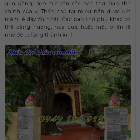
gọn gàng, đẹp mắt lên các ban thờ. Ban thờ
chính của vị Thần chủ tại miếu nên được đặt
mâm lễ đầy đủ nhất. Các ban thờ phụ khác có
thể dâng hương, hoa quả, hoặc một phần lễ
nhỏ để tỏ lòng thành kính.