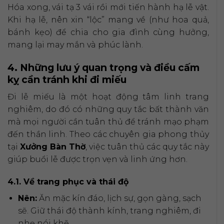
Hóa xong, vái tạ 3 vái rồi mới tiến hành hạ lễ vật.
Khi hạ lễ, nên xin “lộc” mang về (như hoa quả,
bánh kẹo) để chia cho gia đình cùng hưởng,
mang lại may mắn và phúc lành.
4. Những lưu ý quan trọng và điều cấm
kỵ cần tránh khi đi miếu
Đi lễ miếu là một hoạt động tâm linh trang
nghiêm, do đó có những quy tắc bất thành văn
mà mọi người cần tuân thủ để tránh mạo phạm
đến thần linh. Theo các chuyên gia phong thủy
tại
Xưởng Bàn Thờ
, việc tuân thủ các quy tắc này
giúp buổi lễ được trọn vẹn và linh ứng hơn.
4.1. Về trang phục và thái độ
Nên:
Ăn mặc kín đáo, lịch sự, gọn gàng, sạch
sẽ. Giữ thái độ thành kính, trang nghiêm, đi
nhẹ nói khẽ.