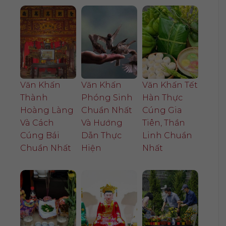
Văn Khấn
Văn Khấn
Văn Khấn Tết
Thành
Phóng Sinh
Hàn Thực
Hoàng Làng
Chuẩn Nhất
Cúng Gia
Và Cách
Và Hướng
Tiên, Thần
Cúng Bái
Dẫn Thực
Linh Chuẩn
Chuẩn Nhất
Hiện
Nhất