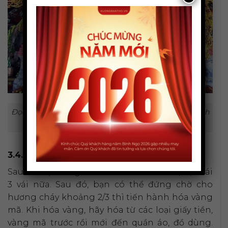
Đọc bài cúng miếu Thần linh rõ ràng, mạch lạc, thành
tâm.
3.4. Bước 4: Chờ nhang tàn và hạ lễ
Sau khi đọc xong
bài khấn miếu thần linh
, bạn vái
3 vái nữa. Sau đó, bạn có thể đứng chờ cho
hương cháy khoảng 2/3 thì tiến hành hóa vàng
mã. Khi hóa vàng, hãy hóa từ các loại giấy tiền,
vàng mã trước rồi mới đến quần áo, đồ dùng.