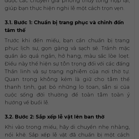
được các chuyên gia phong thủy tổng hợp lại,
giúp bạn thực hiện nghi lễ một cách trọn vẹn.
3.1. Bước 1: Chuẩn bị trang phục và chỉnh đốn
tâm thế
Trước khi đến miếu, bạn cần chuẩn bị trang
phục lịch sự, gọn gàng và sạch sẽ. Tránh mặc
quần áo quá ngắn, hở hang, màu sắc lòe loẹt.
Điều này thể hiện sự tôn trọng đối với các đấng
Thần linh và sự trang nghiêm của nơi thờ tự.
Quan trọng không kém là giữ cho tâm thế
thanh tịnh, gạt bỏ những lo toan, sân si của
cuộc sống đời thường để toàn tâm toàn ý
hướng về buổi lễ.
3.2. Bước 2: Sắp xếp lễ vật lên ban thờ
Khi vào trong miếu, hãy di chuyển nhẹ nhàng,
nói khẽ. Sắp xếp lễ vật đã chuẩn bị một cách