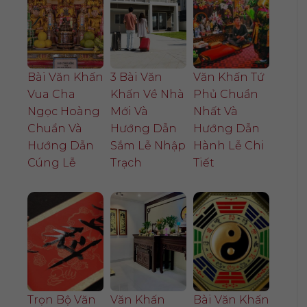
Bài Văn Khấn
3 Bài Văn
Văn Khấn Tứ
Vua Cha
Khấn Về Nhà
Phủ Chuẩn
Ngọc Hoàng
Mới Và
Nhất Và
Chuẩn Và
Hướng Dẫn
Hướng Dẫn
Hướng Dẫn
Sắm Lễ Nhập
Hành Lễ Chi
Cúng Lễ
Trạch
Tiết
Trọn Bộ Văn
Văn Khấn
Bài Văn Khấn