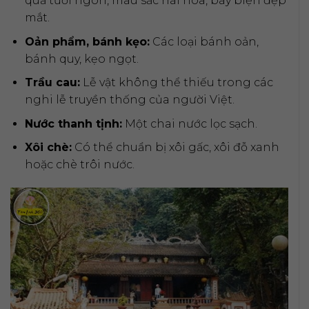
quả tươi ngon, màu sắc hài hòa, bày biện đẹp
mắt.
Oản phẩm, bánh kẹo:
Các loại bánh oản,
bánh quy, kẹo ngọt.
Trầu cau:
Lễ vật không thể thiếu trong các
nghi lễ truyền thống của người Việt.
Nước thanh tịnh:
Một chai nước lọc sạch.
Xôi chè:
Có thể chuẩn bị xôi gấc, xôi đỗ xanh
hoặc chè trôi nước.