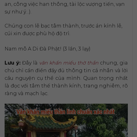
an, công việc han thông, tài lộc vượng tiến, vạn
sự như ý…).
Chúng con lễ bạc tâm thành, trước án kính lễ,
cúi xin được phù hộ độ trì.
Nam mô A Di Đà Phật! (3 lần, 3 lạy)
Lưu ý:
Đây là
văn khấn miếu thờ thần
chung, gia
chủ chỉ cần điền đầy đủ thông tin cá nhân và lời
cầu nguyện cụ thể của mình. Quan trọng nhất
là đọc với tâm thế thành kính, trang nghiêm, rõ
ràng và mạch lạc.