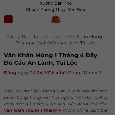
Bỏ
Xưởng Bàn Thờ
qua
Chuẩn Phong Thủy, Bền Đẹp
nội
dung
Xưởng Bàn Thờ
»
Văn khấn
»
Văn Khấn Mùng 1
Tháng 4 Đầy Đủ Cầu An Lành, Tài Lộc
Văn Khấn Mùng 1 Tháng 4 Đầy
Đủ Cầu An Lành, Tài Lộc
Đăng ngày 24.04.2026
● bởi Phạm Tâm Việt
Ngày mùng 1 đầu tháng luôn là một dịp tâm linh
quan trọng trong văn hóa người Việt, đặc biệt là
ngày mùng 1 tháng 4 âm lịch. Việc dâng lễ và đọc
văn khấn mùng 1 tháng 4
không chỉ là cách thể