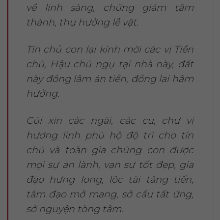
về linh sàng, chứng giám tâm
thành, thụ hưởng lễ vật.
Tín chủ con lại kính mời các vị Tiền
chủ, Hậu chủ ngụ tại nhà này, đất
này đồng lâm án tiền, đồng lai hâm
hưởng.
Cúi xin các ngài, các cụ, chư vị
hương linh phù hộ độ trì cho tín
chủ và toàn gia chúng con được
mọi sự an lành, vạn sự tốt đẹp, gia
đạo hưng long, lộc tài tăng tiến,
tâm đạo mở mang, sở cầu tất ứng,
sở nguyện tòng tâm.