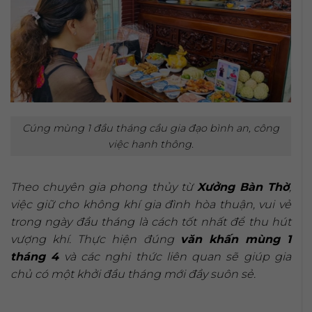
Cúng mùng 1 đầu tháng cầu gia đạo bình an, công
việc hanh thông.
Theo chuyên gia phong thủy từ
Xưởng Bàn Thờ
,
việc giữ cho không khí gia đình hòa thuận, vui vẻ
trong ngày đầu tháng là cách tốt nhất để thu hút
vượng khí. Thực hiện đúng
văn khấn mùng 1
tháng 4
và các nghi thức liên quan sẽ giúp gia
chủ có một khởi đầu tháng mới đầy suôn sẻ.