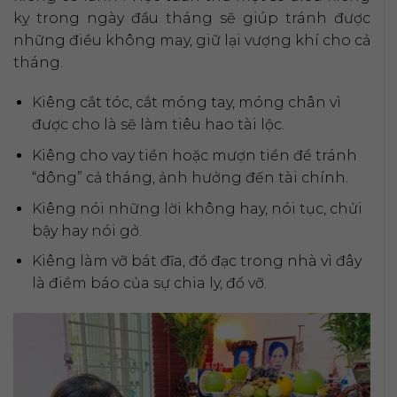
kỵ trong ngày đầu tháng sẽ giúp tránh được
những điều không may, giữ lại vượng khí cho cả
tháng.
Kiêng cắt tóc, cắt móng tay, móng chân vì
được cho là sẽ làm tiêu hao tài lộc.
Kiêng cho vay tiền hoặc mượn tiền để tránh
“dông” cả tháng, ảnh hưởng đến tài chính.
Kiêng nói những lời không hay, nói tục, chửi
bậy hay nói gở.
Kiêng làm vỡ bát đĩa, đồ đạc trong nhà vì đây
là điềm báo của sự chia ly, đổ vỡ.