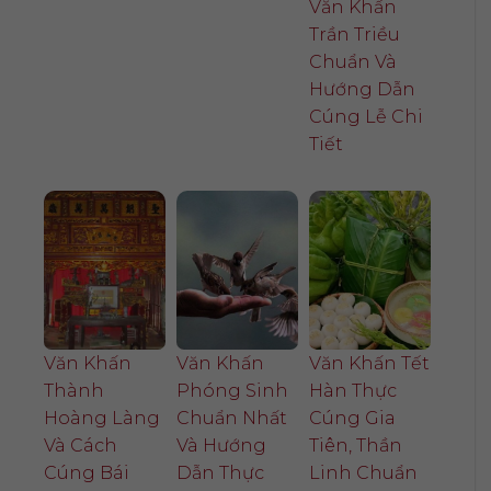
Văn Khấn
Trần Triều
Chuẩn Và
Hướng Dẫn
Cúng Lễ Chi
Tiết
Văn Khấn
Văn Khấn
Văn Khấn Tết
Thành
Phóng Sinh
Hàn Thực
Hoàng Làng
Chuẩn Nhất
Cúng Gia
Và Cách
Và Hướng
Tiên, Thần
Cúng Bái
Dẫn Thực
Linh Chuẩn