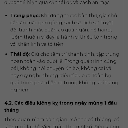
được thể hiện qua cả thái độ và cách ăn mặc.
Trang phục:
Khi đứng trước bàn thờ, gia chủ
cần ăn mặc gọn gàng, sạch sẽ, lịch sự. Tuyệt
đối tránh mặc quần áo quá ngắn, hở hang,
luộm thuộm vì đây là hành vi thiếu tôn trọng
với thần linh và tổ tiên.
Thái độ:
Giữ cho tâm trí thanh tịnh, tập trung
hoàn toàn vào buổi lễ. Trong quá trình cúng
bái, không nói chuyện ồn ào, không cãi vã
hay suy nghĩ những điều tiêu cực. Toàn bộ
quá trình phải diễn ra trong không khí trang
nghiêm.
4.2. Các điều kiêng kỵ trong ngày mùng 1 đầu
tháng
Theo quan niệm dân gian, “có thờ có thiêng, có
kiêng có lành”. Việc tuân thủ một số điều kiêng