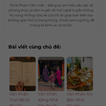
Tôi là Phạm Tâm Việt – Bằng sự am hiểu sâu sắc về
phong thủy và tâm huyết với mỹ nghệ truyền thống.
Hy vọng những chia sẻ của tôi sẽ giúp bạn kiến tạo
không gian thờ tự trang trọng, chuẩn phong thủy để
mang lại bình an và tài lộc.
Bài viết cùng chủ đề:
Văn Khấn
Văn Khấn
Văn Khấn Xin
Trọn Bộ 52
Xông Nhà
Bán Nhà
Bài Cổ
Chuẩn Và
Chuẩn