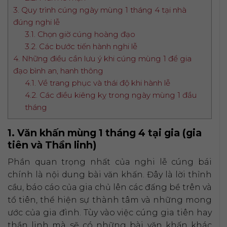
3. Quy trình cúng ngày mùng 1 tháng 4 tại nhà
đúng nghi lễ
3.1. Chọn giờ cúng hoàng đạo
3.2. Các bước tiến hành nghi lễ
4. Những điều cần lưu ý khi cúng mùng 1 để gia
đạo bình an, hanh thông
4.1. Về trang phục và thái độ khi hành lễ
4.2. Các điều kiêng kỵ trong ngày mùng 1 đầu
tháng
1. Văn khấn mùng 1 tháng 4 tại gia (gia
tiên và Thần linh)
Phần quan trọng nhất của nghi lễ cúng bái
chính là nội dung bài văn khấn. Đây là lời thỉnh
cầu, báo cáo của gia chủ lên các đấng bề trên và
tổ tiên, thể hiện sự thành tâm và những mong
ước của gia đình. Tùy vào việc cúng gia tiên hay
thần linh mà sẽ có những bài văn khấn khác