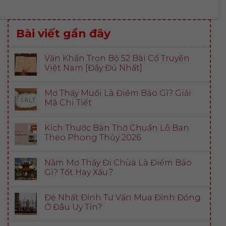
Bài viết gần đây
Văn Khấn Trọn Bộ 52 Bài Cổ Truyền
Việt Nam [Đầy Đủ Nhất]
Mơ Thấy Muối Là Điềm Báo Gì? Giải
Mã Chi Tiết
Kích Thước Bàn Thờ Chuẩn Lỗ Ban
Theo Phong Thủy 2026
Nằm Mơ Thấy Đi Chùa Là Điềm Báo
Gì? Tốt Hay Xấu?
Đệ Nhất Đỉnh Tư Vấn Mua Đỉnh Đồng
Ở Đâu Uy Tín?