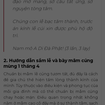
đạo mở mang, sở cầu tất ứng, sở
nguyện tòng tâm.
Chúng con lễ bạc tâm thành, trước
án kính lễ cúi xin được phù hộ độ
trì.
Nam mô A Di Đà Phật! (3 lần, 3 lạy)
2. Hướng dẫn sắm lễ và bày mâm cúng
mùng 1 tháng 4
Chuẩn bị mâm lễ cúng tươm tất, đủ đầy là cách
để gia chủ thể hiện tấm lòng thành kính của
mình. Tùy thuộc vào điều kiện và phong tục của
mỗi gia đình mà có thể chuẩn bị mâm cúng
chay hoặc mặn. Điều quan trọng nhất không
nằm ở mâm cao cỗ đầy mà ở sự thành tâm, sạch