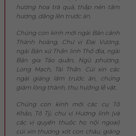
hương hoa trà quả, thắp nén tâm
hương, dâng lên trước án.
Chúng con kính mời ngài Bản cảnh
Thành hoàng, Chư vị Đại Vương,
ngài Bản xứ Thần linh Thổ địa, ngài
Bản gia Táo quân, Ngũ phương,
Long Mạch, Tài Thần. Cúi xin các
ngài giáng lâm trước án, chứng
giám lòng thành, thụ hưởng lễ vật.
Chúng con kính mời các cụ Tổ
Khảo, Tổ Tỷ, chư vị Hương linh (và
các vị quyến thuộc họ nội ngoại)
cúi xin thương xót con cháu, giáng