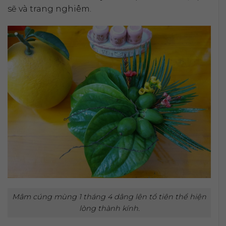
sẽ và trang nghiêm.
Mâm cúng mùng 1 tháng 4 dâng lên tổ tiên thể hiện
lòng thành kính.