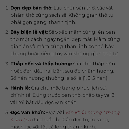
Dọn dẹp bàn thờ:
Lau chùi bàn thờ, các vật
phẩm thờ cúng sạch sẽ. Không gian thờ tự
phải gọn gàng, thanh tịnh.
Bày biện lễ vật:
Sắp xếp mâm cúng lên bàn
thờ một cách ngay ngắn, đẹp mắt. Mâm cúng
gia tiên và mâm cúng Thần linh có thể bày
chung hoặc riêng tùy vào không gian thờ tự.
Thắp nến và thắp hương:
Gia chủ thắp nến
hoặc đèn dầu hai bên, sau đó châm hương.
Số nén hương thường là số lẻ (1, 3, 5 nén).
Hành lễ:
Gia chủ mặc trang phục lịch sự,
chỉnh tề. Đứng trước bàn thờ, chắp tay vái 3
vái rồi bắt đầu đọc văn khấn.
Đọc văn khấn:
Đọc bài
văn khấn mùng 1 tháng
4 âm lịch
đã chuẩn bị. Cần đọc to, rõ ràng,
mạch lạc với tất cả lòng thành kính.