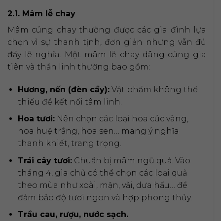
2.1. Mâm lễ chay
Mâm cúng chay thường được các gia đình lựa
chọn vì sự thanh tịnh, đơn giản nhưng vẫn đủ
đầy lễ nghĩa. Một mâm lễ chay dâng cúng gia
tiên và thần linh thường bao gồm:
Hương, nến (đèn cầy):
Vật phẩm không thể
thiếu để kết nối tâm linh.
Hoa tươi:
Nên chọn các loại hoa cúc vàng,
hoa huệ trắng, hoa sen… mang ý nghĩa
thanh khiết, trang trọng.
Trái cây tươi:
Chuẩn bị mâm ngũ quả. Vào
tháng 4, gia chủ có thể chọn các loại quả
theo mùa như xoài, mận, vải, dưa hấu… để
đảm bảo độ tươi ngon và hợp phong thủy.
Trầu cau, rượu, nước sạch.