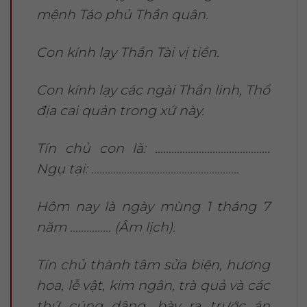
mệnh Táo phủ Thần quân.
Con kính lạy Thần Tài vị tiền.
Con kính lạy các ngài Thần linh, Thổ
địa cai quản trong xứ này.
Tín chủ con là: ……………………………………
Ngụ tại: ………………………………………………
Hôm nay là ngày mùng 1 tháng 7
năm …………… (Âm lịch).
Tín chủ thành tâm sửa biện, hương
hoa, lễ vật, kim ngân, trà quả và các
thứ cúng dâng, bày ra trước án