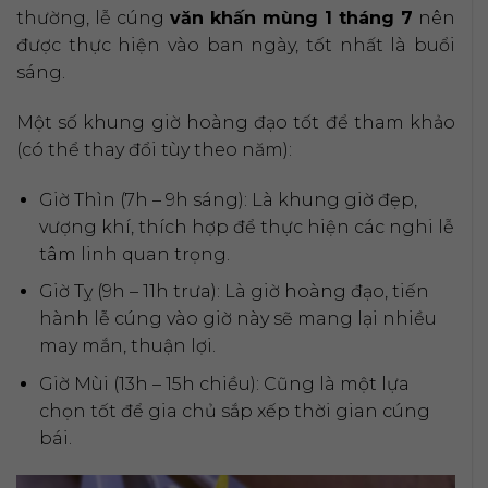
thường, lễ cúng
văn khấn mùng 1 tháng 7
nên
được thực hiện vào ban ngày, tốt nhất là buổi
sáng.
Một số khung giờ hoàng đạo tốt để tham khảo
(có thể thay đổi tùy theo năm):
Giờ Thìn (7h – 9h sáng): Là khung giờ đẹp,
vượng khí, thích hợp để thực hiện các nghi lễ
tâm linh quan trọng.
Giờ Tỵ (9h – 11h trưa): Là giờ hoàng đạo, tiến
hành lễ cúng vào giờ này sẽ mang lại nhiều
may mắn, thuận lợi.
Giờ Mùi (13h – 15h chiều): Cũng là một lựa
chọn tốt để gia chủ sắp xếp thời gian cúng
bái.