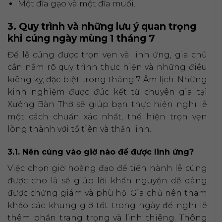
Một đĩa gạo và một đĩa muối.
3. Quy trình và những lưu ý quan trọng
khi cúng ngày mùng 1 tháng 7
Để lễ cúng được trọn vẹn và linh ứng, gia chủ
cần nắm rõ quy trình thực hiện và những điều
kiêng kỵ, đặc biệt trong tháng 7 Âm lịch. Những
kinh nghiệm được đúc kết từ chuyên gia tại
Xưởng Bàn Thờ sẽ giúp bạn thực hiện nghi lễ
một cách chuẩn xác nhất, thể hiện trọn vẹn
lòng thành với tổ tiên và thần linh.
3.1. Nên cúng vào giờ nào để được linh ứng?
Việc chọn giờ hoàng đạo để tiến hành lễ cúng
được cho là sẽ giúp lời khấn nguyện dễ dàng
được chứng giám và phù hộ. Gia chủ nên tham
khảo các khung giờ tốt trong ngày để nghi lễ
thêm phần trang trọng và linh thiêng. Thông