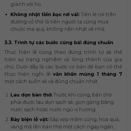
giành với họ.
Không nhặt tiền bạc rơi vãi:
Tiền lẻ rơi trên
đường có thể là tiền người ta cúng mua
chuộc ma quỷ, không nên nhặt về nhà.
3.3. Trình tự các bước cúng bái đúng chuẩn
Thực hiện lễ cúng theo đúng trình tự sẽ thể
hiện sự trang nghiêm và lòng thành của gia
chủ. Dưới đây là các bước cơ bản để bạn có thể
thực hiện nghi lễ
văn khấn mùng 1 tháng 7
một cách suôn sẻ và đúng chuẩn nhất.
Lau dọn bàn thờ:
Trước khi cúng, bàn thờ
phải được lau dọn sạch sẽ, gọn gàng bằng
nước sạch hoặc nước ngũ vị hương.
Bày biện lễ vật:
Sắp xếp mâm cúng, hoa quả,
vàng mã lên bàn thờ một cách ngay ngắn,