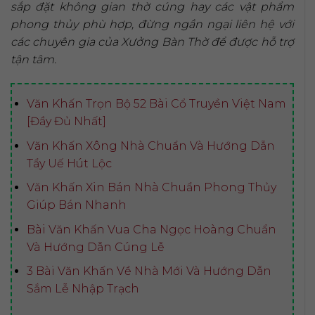
sắp đặt không gian thờ cúng hay các vật phẩm
phong thủy phù hợp, đừng ngần ngại liên hệ với
các chuyên gia của Xưởng Bàn Thờ để được hỗ trợ
tận tâm.
Văn Khấn Trọn Bộ 52 Bài Cổ Truyền Việt Nam
[Đầy Đủ Nhất]
Văn Khấn Xông Nhà Chuẩn Và Hướng Dẫn
Tẩy Uế Hút Lộc
Văn Khấn Xin Bán Nhà Chuẩn Phong Thủy
Giúp Bán Nhanh
Bài Văn Khấn Vua Cha Ngọc Hoàng Chuẩn
Và Hướng Dẫn Cúng Lễ
3 Bài Văn Khấn Về Nhà Mới Và Hướng Dẫn
Sắm Lễ Nhập Trạch