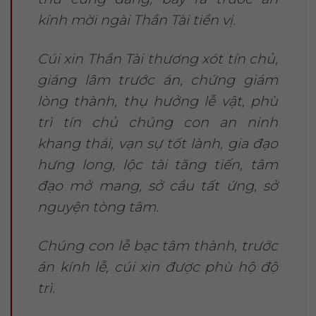
kính mời ngài Thần Tài tiền vị.
Cúi xin Thần Tài thương xót tín chủ,
giáng lâm trước án, chứng giám
lòng thành, thụ hưởng lễ vật, phù
trì tín chủ chúng con an ninh
khang thái, vạn sự tốt lành, gia đạo
hưng long, lộc tài tăng tiến, tâm
đạo mở mang, sở cầu tất ứng, sở
nguyện tòng tâm.
Chúng con lễ bạc tâm thành, trước
án kính lễ, cúi xin được phù hộ độ
trì.