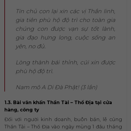
Tín chủ con lại xin các vị Thần linh,
gia tiên phù hộ độ trì cho toàn gia
chúng con được vạn sự tốt lành,
gia đạo hưng long, cuộc sống an
yên, no đủ.
Lòng thành bái thỉnh, cúi xin được
phù hộ độ trì.
Nam mô A Di Đà Phật! (3 lần)
1.3. Bài văn khấn Thần Tài – Thổ Địa tại cửa
hàng, công ty
Đối với người kinh doanh, buôn bán, lễ cúng
Thần Tài – Thổ Địa vào ngày mùng 1 đầu tháng