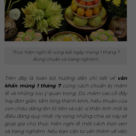
Thực hiện nghi lễ cúng bái ngày mùng 1 tháng 7
đúng chuẩn và trang nghiêm.
Trên đây là toàn bộ hướng dẫn chi tiết về
văn
khấn mùng 1 tháng 7
cùng cách chuẩn bị mâm
lễ và những lưu ý quan trọng. Dù mâm cao cỗ đầy
hay đơn giản, tấm lòng thành kính, hiếu thuận của
con cháu dâng lên tổ tiên và các vị thần linh mới là
điều đáng quý nhất. Hy vọng những chia sẻ này sẽ
giúp gia chủ thực hiện nghi lễ một cách trọn vẹn
và trang nghiêm. Nếu bạn cần tư vấn thêm về việc