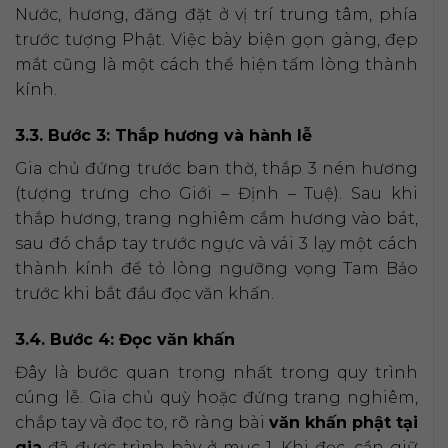
Nước, hương, đăng đặt ở vị trí trung tâm, phía
trước tượng Phật. Việc bày biện gọn gàng, đẹp
mắt cũng là một cách thể hiện tấm lòng thành
kính.
3.3. Bước 3: Thắp hương và hành lễ
Gia chủ đứng trước ban thờ, thắp 3 nén hương
(tượng trưng cho Giới – Định – Tuệ). Sau khi
thắp hương, trang nghiêm cắm hương vào bát,
sau đó chắp tay trước ngực và vái 3 lạy một cách
thành kính để tỏ lòng ngưỡng vọng Tam Bảo
trước khi bắt đầu đọc văn khấn.
3.4. Bước 4: Đọc văn khấn
Đây là bước quan trọng nhất trong quy trình
cúng lễ. Gia chủ quỳ hoặc đứng trang nghiêm,
chắp tay và đọc to, rõ ràng bài
văn khấn phật tại
gia
đã được trình bày ở mục 1. Khi đọc, cần giữ