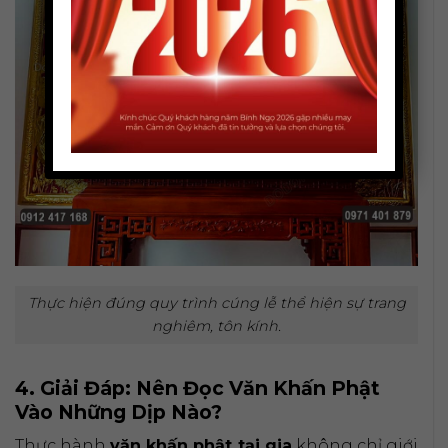
Thực hiện đúng quy trình cúng lễ thể hiện sự trang
nghiêm, tôn kính.
4. Giải Đáp: Nên Đọc Văn Khấn Phật
Vào Những Dịp Nào?
Thực hành
văn khấn phật tại gia
không chỉ giới