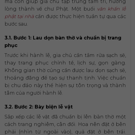
mà còn giúp gia chủ tập trung tâm trí, hướng
lòng thành về chư Phật. Một buổi
văn khấn lễ
phật tại nhà
cần được thực hiện tuần tự qua các
bước sau.
3.1. Bước 1: Lau dọn bàn thờ và chuẩn bị trang
phục
Trước khi hành lễ, gia chủ cần tắm rửa sạch sẽ,
thay trang phục chỉnh tề, lịch sự, gọn gàng.
Không gian thờ cúng cần được lau dọn sạch sẽ,
thoáng đãng để tạo sự thanh tịnh. Việc chuẩn
bị chu đáo này thể hiện sự tôn trọng và thành
tâm của người hành lễ.
3.2. Bước 2: Bày biện lễ vật
Sắp xếp các lễ vật đã chuẩn bị lên bàn thờ một
cách trang nghiêm, cân đối. Hoa nên đặt ở bên
phải (nhìn từ ngoài vào), quả đặt ở bên trái.