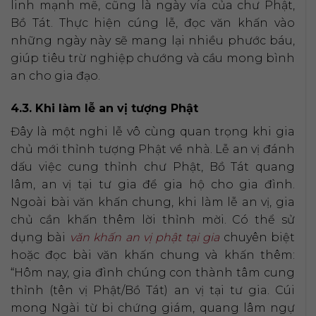
linh mạnh mẽ, cũng là ngày vía của chư Phật,
Bồ Tát. Thực hiện cúng lễ, đọc văn khấn vào
những ngày này sẽ mang lại nhiều phước báu,
giúp tiêu trừ nghiệp chướng và cầu mong bình
an cho gia đạo.
4.3. Khi làm lễ an vị tượng Phật
Đây là một nghi lễ vô cùng quan trọng khi gia
chủ mới thỉnh tượng Phật về nhà. Lễ an vị đánh
dấu việc cung thỉnh chư Phật, Bồ Tát quang
lâm, an vị tại tư gia để gia hộ cho gia đình.
Ngoài bài văn khấn chung, khi làm lễ an vị, gia
chủ cần khấn thêm lời thỉnh mời. Có thể sử
dụng bài
văn khấn an vị phật tại gia
chuyên biệt
hoặc đọc bài văn khấn chung và khấn thêm:
“Hôm nay, gia đình chúng con thành tâm cung
thỉnh (tên vị Phật/Bồ Tát) an vị tại tư gia. Cúi
mong Ngài từ bi chứng giám, quang lâm ngự