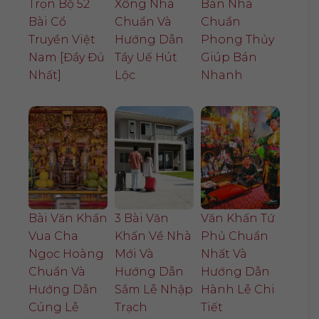
Trọn Bộ 52
Xông Nhà
Bán Nhà
Bài Cổ
Chuẩn Và
Chuẩn
Truyền Việt
Hướng Dẫn
Phong Thủy
Nam [Đầy Đủ
Tẩy Uế Hút
Giúp Bán
Nhất]
Lộc
Nhanh
Bài Văn Khấn
3 Bài Văn
Văn Khấn Tứ
Vua Cha
Khấn Về Nhà
Phủ Chuẩn
Ngọc Hoàng
Mới Và
Nhất Và
Chuẩn Và
Hướng Dẫn
Hướng Dẫn
Hướng Dẫn
Sắm Lễ Nhập
Hành Lễ Chi
Cúng Lễ
Trạch
Tiết