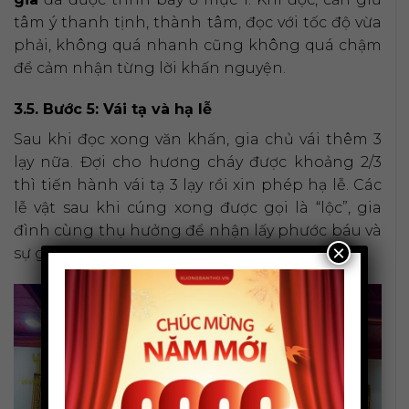
tâm ý thanh tịnh, thành tâm, đọc với tốc độ vừa
phải, không quá nhanh cũng không quá chậm
để cảm nhận từng lời khấn nguyện.
3.5. Bước 5: Vái tạ và hạ lễ
Sau khi đọc xong văn khấn, gia chủ vái thêm 3
lạy nữa. Đợi cho hương cháy được khoảng 2/3
thì tiến hành vái tạ 3 lạy rồi xin phép hạ lễ. Các
lễ vật sau khi cúng xong được gọi là “lộc”, gia
đình cùng thụ hưởng để nhận lấy phước báu và
×
sự gia trì từ chư Phật.