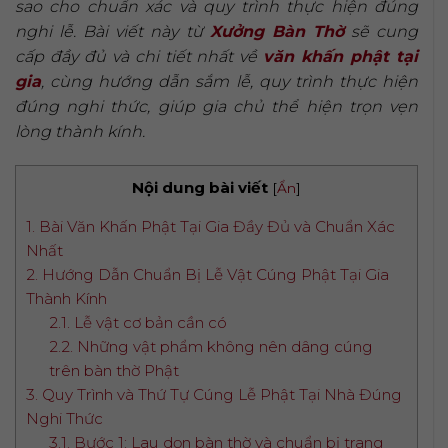
sao cho chuẩn xác và quy trình thực hiện đúng
nghi lễ. Bài viết này từ
Xưởng Bàn Thờ
sẽ cung
cấp đầy đủ và chi tiết nhất về
văn khấn phật tại
gia
, cùng hướng dẫn sắm lễ, quy trình thực hiện
đúng nghi thức, giúp gia chủ thể hiện trọn vẹn
lòng thành kính.
Nội dung bài viết
[
Ẩn
]
1. Bài Văn Khấn Phật Tại Gia Đầy Đủ và Chuẩn Xác
Nhất
2. Hướng Dẫn Chuẩn Bị Lễ Vật Cúng Phật Tại Gia
Thành Kính
2.1. Lễ vật cơ bản cần có
2.2. Những vật phẩm không nên dâng cúng
trên bàn thờ Phật
3. Quy Trình và Thứ Tự Cúng Lễ Phật Tại Nhà Đúng
Nghi Thức
3.1. Bước 1: Lau dọn bàn thờ và chuẩn bị trang