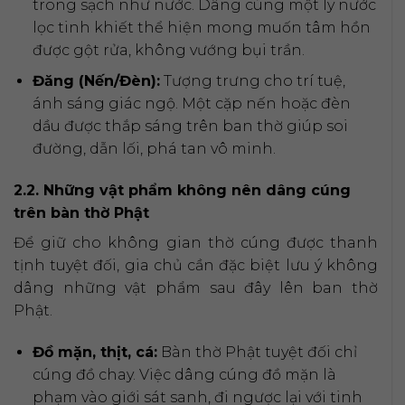
trong sạch như nước. Dâng cúng một ly nước
lọc tinh khiết thể hiện mong muốn tâm hồn
được gột rửa, không vướng bụi trần.
Đăng (Nến/Đèn):
Tượng trưng cho trí tuệ,
ánh sáng giác ngộ. Một cặp nến hoặc đèn
dầu được thắp sáng trên ban thờ giúp soi
đường, dẫn lối, phá tan vô minh.
2.2. Những vật phẩm không nên dâng cúng
trên bàn thờ Phật
Để giữ cho không gian thờ cúng được thanh
tịnh tuyệt đối, gia chủ cần đặc biệt lưu ý không
dâng những vật phẩm sau đây lên ban thờ
Phật.
Đồ mặn, thịt, cá:
Bàn thờ Phật tuyệt đối chỉ
cúng đồ chay. Việc dâng cúng đồ mặn là
phạm vào giới sát sanh, đi ngược lại với tinh