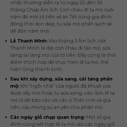
nhất, thường diễn ra từ ngày 20 đến 30
tháng Chạp Âm lịch. Con cháu đi tạ mộ cuối
năm để mời tổ tiên về ăn Tết cùng gia đình,
đồng thời dọn dẹp, tu sửa mộ phần sạch sẽ
để đón năm mới.
Lễ Thanh Minh:
Vào tháng 3 Âm lịch, tiết
Thanh Minh là dịp con cháu đi tảo mộ, sửa
sang lại lăng mộ của tổ tiên. Đây cũng là thời
điểm thích hợp để thực hiện lễ tạ mộ, thể
hiện lòng thành kính.
Sau khi xây dựng, sửa sang, cải táng phần
mộ:
Khi “ngôi nhà” của người đã khuất vừa
được xây mới hoặc tu sửa xong, việc làm lễ tạ
mộ là để báo cáo với các vị Thần linh và gia
tiên, cầu mong sự an yên cho phần mộ.
Các ngày giỗ chạp quan trọng:
Một số gia
đình cũng kết hợp lễ tạ mộ vào các ngày giỗ