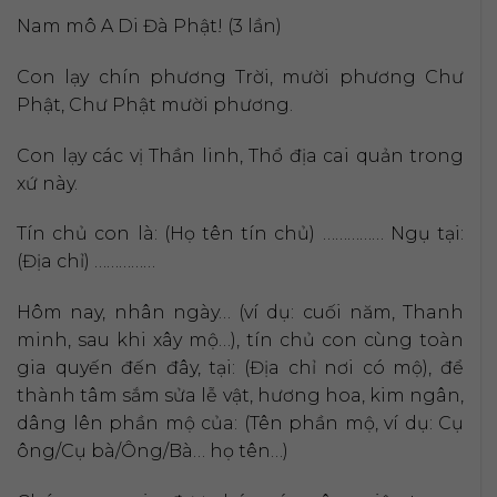
Nam mô A Di Đà Phật! (3 lần)
Con lạy chín phương Trời, mười phương Chư
Phật, Chư Phật mười phương.
Con lạy các vị Thần linh, Thổ địa cai quản trong
xứ này.
Tín chủ con là: (Họ tên tín chủ) …………… Ngụ tại:
(Địa chỉ) ……………
Hôm nay, nhân ngày… (ví dụ: cuối năm, Thanh
minh, sau khi xây mộ…), tín chủ con cùng toàn
gia quyến đến đây, tại: (Địa chỉ nơi có mộ), để
thành tâm sắm sửa lễ vật, hương hoa, kim ngân,
dâng lên phần mộ của: (Tên phần mộ, ví dụ: Cụ
ông/Cụ bà/Ông/Bà… họ tên…)