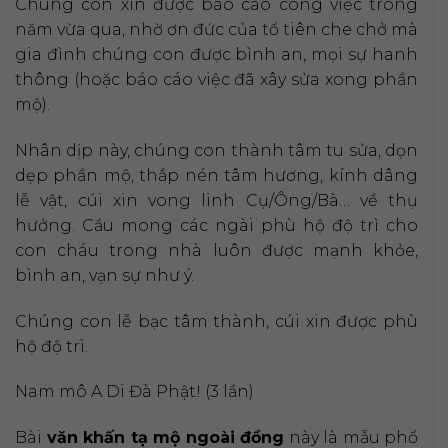
Chúng con xin được báo cáo công việc trong
năm vừa qua, nhờ ơn đức của tổ tiên che chở mà
gia đình chúng con được bình an, mọi sự hanh
thông (hoặc báo cáo việc đã xây sửa xong phần
mộ).
Nhân dịp này, chúng con thành tâm tu sửa, dọn
dẹp phần mộ, thắp nén tâm hương, kính dâng
lễ vật, cúi xin vong linh Cụ/Ông/Bà… về thụ
hưởng. Cầu mong các ngài phù hộ độ trì cho
con cháu trong nhà luôn được mạnh khỏe,
bình an, vạn sự như ý.
Chúng con lễ bạc tâm thành, cúi xin được phù
hộ độ trì.
Nam mô A Di Đà Phật! (3 lần)
Bài
văn khấn tạ mộ ngoài đồng
này là mẫu phổ