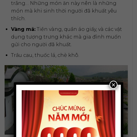
trắng… Những món ăn này nên là những
món mà khi sinh thời người đã khuất yêu
thích.
Vàng mã:
Tiền vàng, quần áo giấy, và các vật
dụng tượng trưng khác mà gia đình muốn
gửi cho người đã khuất.
Trầu cau, thuốc lá, chè khô.
×