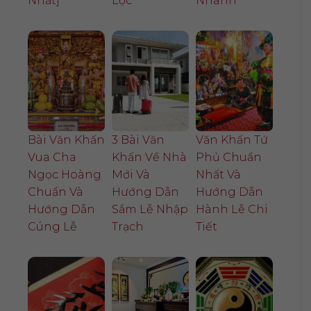
Nhất]
Lộc
Nhanh
Bài Văn Khấn
3 Bài Văn
Văn Khấn Tứ
Vua Cha
Khấn Về Nhà
Phủ Chuẩn
Ngọc Hoàng
Mới Và
Nhất Và
Chuẩn Và
Hướng Dẫn
Hướng Dẫn
Hướng Dẫn
Sắm Lễ Nhập
Hành Lễ Chi
Cúng Lễ
Trạch
Tiết