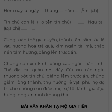
Hôm nay là ngày ….. tháng ….. năm ….. (Âm lịch)
Tín chủ con là: (Họ tên tín chủ) …………… Ngụ tại:
(Địa chỉ) ……………
Cùng toàn thể gia quyến, thành tâm sắm sửa lễ
vật, hương hoa trà quả, kim ngân tài mã, thắp
nén tâm hương, dâng lên trước án.
Chúng con xin kính dâng các ngài Thần linh,
Thổ địa cai quản nơi đây. Cúi xin các ngài
thương xót tín chủ, giáng lâm trước án, chứng
giám lòng thành, thụ hưởng lễ vật, phù hộ độ
trì cho chúng con được mọi sự tốt lành, gia đạo
hưng long, an ninh khang thái.
BÀI VĂN KHẤN TẠ MỘ GIA TIÊN