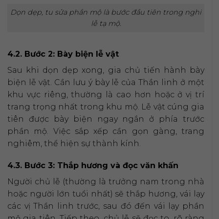
Dọn dẹp, tu sửa phần mộ là bước đầu tiên trong nghi
lễ tạ mộ.
4.2. Bước 2: Bày biện lễ vật
Sau khi dọn dẹp xong, gia chủ tiến hành bày
biện lễ vật. Cần lưu ý bày lễ của Thần linh ở một
khu vực riêng, thường là cao hơn hoặc ở vị trí
trang trọng nhất trong khu mộ. Lễ vật cúng gia
tiên được bày biện ngay ngắn ở phía trước
phần mộ. Việc sắp xếp cần gọn gàng, trang
nghiêm, thể hiện sự thành kính.
4.3. Bước 3: Thắp hương và đọc văn khấn
Người chủ lễ (thường là trưởng nam trong nhà
hoặc người lớn tuổi nhất) sẽ thắp hương, vái lạy
các vị Thần linh trước, sau đó đến vái lạy phần
mộ gia tiên. Tiếp theo, chủ lễ sẽ đọc to, rõ ràng