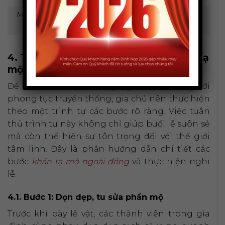
Mâm cúng gia tiên tại phần mộ cần được chuẩn bị
chu đáo, tươm tất.
4. Trình tự các bước thực hiện nghi lễ tạ
mộ đúng chuẩn
Để buổi lễ diễn ra trang nghiêm và đúng với
phong tục truyền thống, gia chủ nên thực hiện
theo một trình tự các bước rõ ràng. Việc tuân
thủ trình tự này không chỉ giúp buổi lễ suôn sẻ
mà còn thể hiện sự tôn trọng đối với thế giới
tâm linh. Đây là phần hướng dẫn chi tiết các
bước
khấn tạ mộ ngoài đồng
và thực hiện nghi
lễ.
4.1. Bước 1: Dọn dẹp, tu sửa phần mộ
Trước khi bày lễ vật, các thành viên trong gia