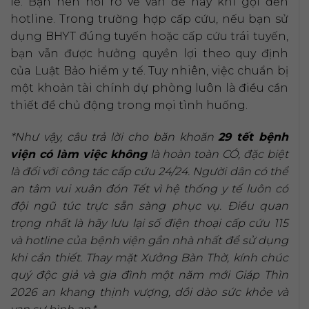
lễ. Bạn nên hỏi rõ về vấn đề này khi gọi đến
hotline. Trong trường hợp cấp cứu, nếu bạn sử
dụng BHYT đúng tuyến hoặc cấp cứu trái tuyến,
bạn vẫn được hưởng quyền lợi theo quy định
của Luật Bảo hiểm y tế. Tuy nhiên, việc chuẩn bị
một khoản tài chính dự phòng luôn là điều cần
thiết để chủ động trong mọi tình huống.
*Như vậy, câu trả lời cho băn khoăn
29 tết bệnh
viện có làm việc không
là hoàn toàn CÓ, đặc biệt
là đối với công tác cấp cứu 24/24. Người dân có thể
an tâm vui xuân đón Tết vì hệ thống y tế luôn có
đội ngũ túc trực sẵn sàng phục vụ. Điều quan
trọng nhất là hãy lưu lại số điện thoại cấp cứu 115
và hotline của bệnh viện gần nhà nhất để sử dụng
khi cần thiết. Thay mặt Xưởng Bàn Thờ, kính chúc
quý độc giả và gia đình một năm mới Giáp Thìn
2026 an khang thịnh vượng, dồi dào sức khỏe và