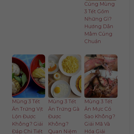
Cúng Mùng
3 Tết Gồm
Những Gì?
Hướng Dẫn
Mâm Cúng
Chuẩn
Mùng 3 Tết
Mùng 3 Tết
Mùng 3 Tết
Ăn Trứng Vịt
Ăn Trứng Gà
Ăn Mực Có
Lộn Được
Được
Sao Không?
Không? Giải
Không?
Giải Mã Và
Đáp Chi Tiết
Quan Niệm
Hóa Giải