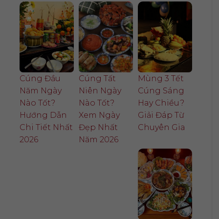
Cúng Đầu
Cúng Tất
Mùng 3 Tết
Năm Ngày
Niên Ngày
Cúng Sáng
Nào Tốt?
Nào Tốt?
Hay Chiều?
Hướng Dẫn
Xem Ngày
Giải Đáp Từ
Chi Tiết Nhất
Đẹp Nhất
Chuyên Gia
2026
Năm 2026