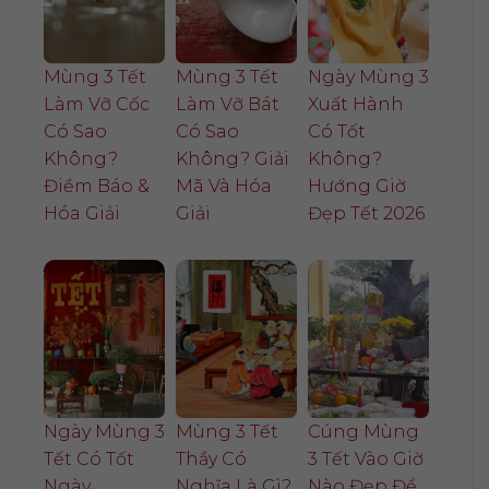
Mùng 3 Tết
Mùng 3 Tết
Ngày Mùng 3
Làm Vỡ Cốc
Làm Vỡ Bát
Xuất Hành
Có Sao
Có Sao
Có Tốt
Không?
Không? Giải
Không?
Điềm Báo &
Mã Và Hóa
Hướng Giờ
Hóa Giải
Giải
Đẹp Tết 2026
Ngày Mùng 3
Mùng 3 Tết
Cúng Mùng
Tết Có Tốt
Thầy Có
3 Tết Vào Giờ
Ngày
Nghĩa Là Gì?
Nào Đẹp Để