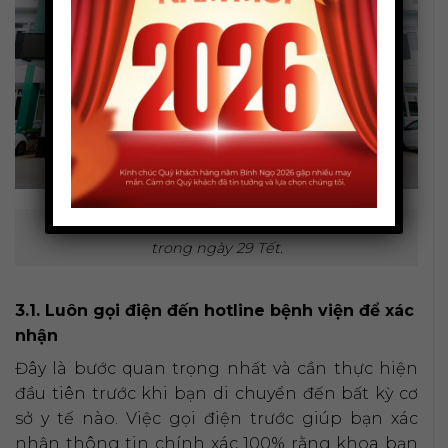
Phòng cấp cứu là nơi luôn hoạt động 24/7, kể cả
trong ngày 29 Tết.
3.1. Luôn gọi điện đến hotline bệnh viện để xác
nhận
Đây là bước quan trọng nhất và cần thực hiện
đầu tiên trước khi bạn di chuyển đến bất kỳ cơ
sở y tế nào. Việc gọi điện trước giúp bạn xác
nhận thông tin chính xác 100% rằng khoa bạn