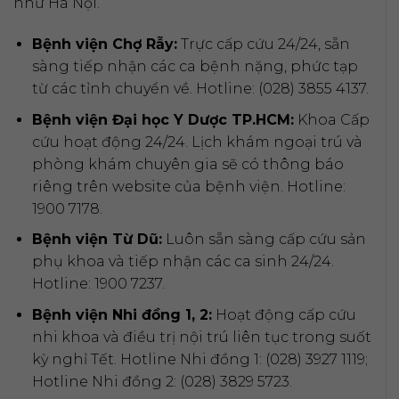
như Hà Nội.
Bệnh viện Chợ Rẫy:
Trực cấp cứu 24/24, sẵn
sàng tiếp nhận các ca bệnh nặng, phức tạp
từ các tỉnh chuyển về. Hotline: (028) 3855 4137.
Bệnh viện Đại học Y Dược TP.HCM:
Khoa Cấp
cứu hoạt động 24/24. Lịch khám ngoại trú và
phòng khám chuyên gia sẽ có thông báo
riêng trên website của bệnh viện. Hotline:
1900 7178.
Bệnh viện Từ Dũ:
Luôn sẵn sàng cấp cứu sản
phụ khoa và tiếp nhận các ca sinh 24/24.
Hotline: 1900 7237.
Bệnh viện Nhi đồng 1, 2:
Hoạt động cấp cứu
nhi khoa và điều trị nội trú liên tục trong suốt
kỳ nghỉ Tết. Hotline Nhi đồng 1: (028) 3927 1119;
Hotline Nhi đồng 2: (028) 3829 5723.