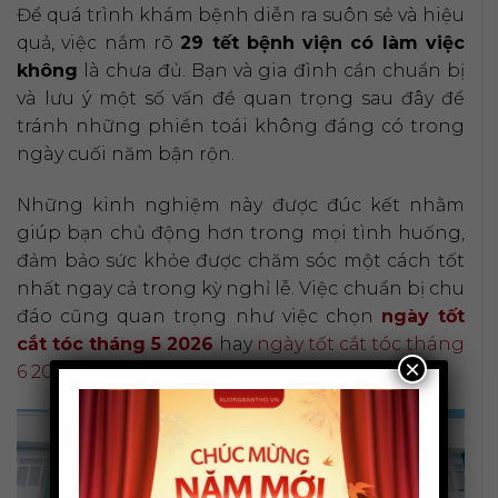
Để quá trình khám bệnh diễn ra suôn sẻ và hiệu
quả, việc nắm rõ
29 tết bệnh viện có làm việc
không
là chưa đủ. Bạn và gia đình cần chuẩn bị
và lưu ý một số vấn đề quan trọng sau đây để
tránh những phiền toái không đáng có trong
ngày cuối năm bận rộn.
Những kinh nghiệm này được đúc kết nhằm
giúp bạn chủ động hơn trong mọi tình huống,
đảm bảo sức khỏe được chăm sóc một cách tốt
nhất ngay cả trong kỳ nghỉ lễ. Việc chuẩn bị chu
đáo cũng quan trọng như việc chọn
ngày tốt
cắt tóc tháng 5 2026
hay
ngày tốt cắt tóc tháng
×
6 2026
để có một năm mới may mắn.