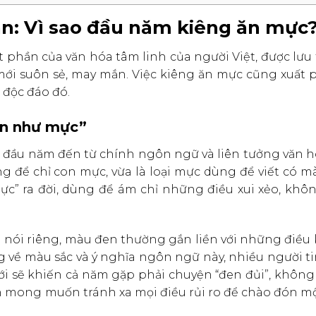
an: Vì sao đầu năm kiêng ăn mực
t phần của văn hóa tâm linh của người Việt, được lưu
i suôn sẻ, may mắn. Việc kiêng ăn mực cũng xuất p
 độc đáo đó.
en như mực”
c đầu năm đến từ chính ngôn ngữ và liên tưởng văn h
ùng để chỉ con mực, vừa là loại mực dùng để viết có 
ực” ra đời, dùng để ám chỉ những điều xui xẻo, khô
 nói riêng, màu đen thường gắn liền với những điều
ởng về màu sắc và ý nghĩa ngôn ngữ này, nhiều người t
 sẽ khiến cả năm gặp phải chuyện “đen đủi”, không
nh mong muốn tránh xa mọi điều rủi ro để chào đón m