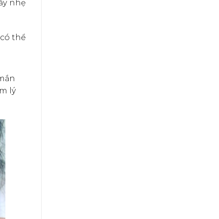
hấy nhẹ
 có thể
 mắn
m lý