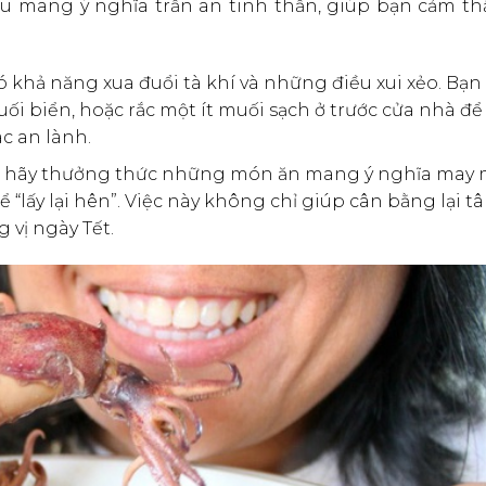
yếu mang ý nghĩa trấn an tinh thần, giúp bạn cảm t
 khả năng xua đuổi tà khí và những điều xui xẻo. Bạn
 biển, hoặc rắc một ít muối sạch ở trước cửa nhà để
c an lành.
n hãy thưởng thức những món ăn mang ý nghĩa may
 “lấy lại hên”. Việc này không chỉ giúp cân bằng lại tâ
vị ngày Tết.