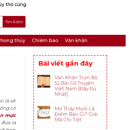
ủy thờ cúng.
hong thủy
Chiêm bao
Văn khấn
Bài viết gần đây
Văn Khấn Trọn Bộ
52 Bài Cổ Truyền
Việt Nam [Đầy Đủ
Nhất]
o là sẽ
hông có
Mơ Thấy Muối Là
Điềm Báo Gì? Giải
ăn mực
Mã Chi Tiết
 đưa ra
ới trọn