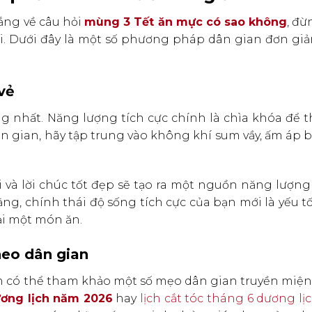
lắng về câu hỏi
mùng 3 Tết ăn mực có sao không
, đừ
ái. Dưới đây là một số phương pháp dân gian đơn giả
 vẻ
g nhất. Năng lượng tích cực chính là chìa khóa để 
n gian, hãy tập trung vào không khí sum vầy, ấm áp 
ời và lời chúc tốt đẹp sẽ tạo ra một nguồn năng lượ
ng, chính thái độ sống tích cực của bạn mới là yếu t
i một món ăn.
heo dân gian
ạn có thể tham khảo một số mẹo dân gian truyền miện
dương lịch năm 2026
hay
lịch cắt tóc tháng 6 dương l