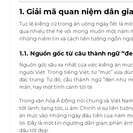
1. Giải mã quan niệm dân gi
Tục lệ kiêng cữ trong ăn uống ngày Tết là mộ
qua nhiều thế hệ với mong muốn một năm mớ
những niềm tin và cách liên tưởng ngôn ngữ
1.1. Nguồn gốc từ câu thành ngữ “đ
Nguồn gốc sâu xa nhất của việc kiêng ăn mự
người Việt. Trong tiếng Việt, từ “mực” vừa d
đặc trưng. Từ đó, câu thành ngữ “đen như m
mắn, hay một tình cảnh tồi tệ.
Trong văn hóa Á Đông nói chung và Việt Nam
tốt lành, tang tóc, u ám. Chính vì sự liên tư
ăn mực vào những ngày đầu tiên của năm mới
lợi. Đây là một tín ngưỡng dân gian, phản á
đầu tốt đẹp.