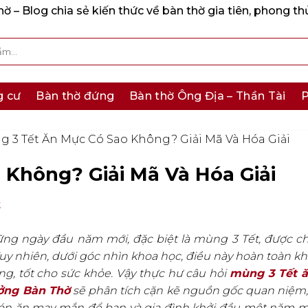
 – Blog chia sẻ kiến thức về bàn thờ gia tiên, phong th
g cư
Bàn thờ đứng
Bàn thờ Ông Địa – Thần Tài
P
 3 Tết Ăn Mực Có Sao Không? Giải Mã Và Hóa Giải
 Không? Giải Mã Và Hóa Giải
t
ng ngày đầu năm mới, đặc biệt là mùng 3 Tết, được ch
uy nhiên, dưới góc nhìn khoa học, điều này hoàn toàn k
g, tốt cho sức khỏe. Vậy thực hư câu hỏi
mùng 3 Tết 
ởng Bàn Thờ
sẽ phân tích cặn kẽ nguồn gốc quan niệm,
món ăn may mắn để bạn và gia đình khởi đầu một năm m