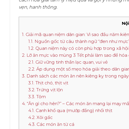
vẹn, hanh thông.
Nội
1. Giải mã quan niệm dân gian: Vì sao đầu năm ki
1.1. Nguồn gốc từ câu thành ngữ “đen như mực
1.2. Quan niệm này có còn phù hợp trong xã hội
2. Lỡ ăn mực vào mùng 3 Tết phải làm sao để hóa 
2.1. Giữ vững tinh thần lạc quan, vui vẻ
2.2. Áp dụng một số mẹo hóa giải theo dân gia
3. Danh sách các món ăn nên kiêng kỵ trong ngày 
3.1. Thịt chó, thịt vịt
3.2. Trứng vịt lộn
3.3. Tôm
4. “Ăn gì cho hên?” – Các món ăn mang lại may mắn
4.1. Canh khổ qua (mướp đắng) nhồi thịt
4.2. Xôi gấc
4.3. Các món ăn từ cá