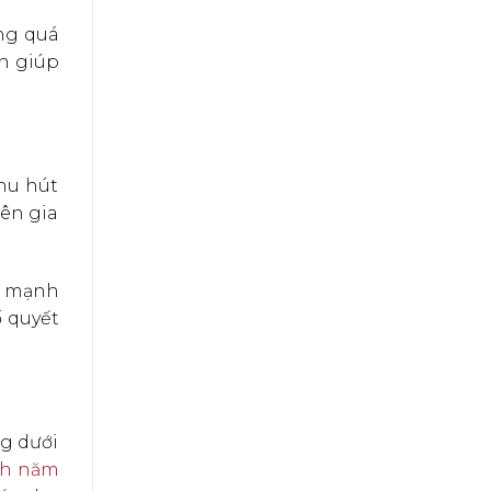
ng quá
n giúp
thu hút
bên gia
ng mạnh
ố quyết
g dưới
ịch năm