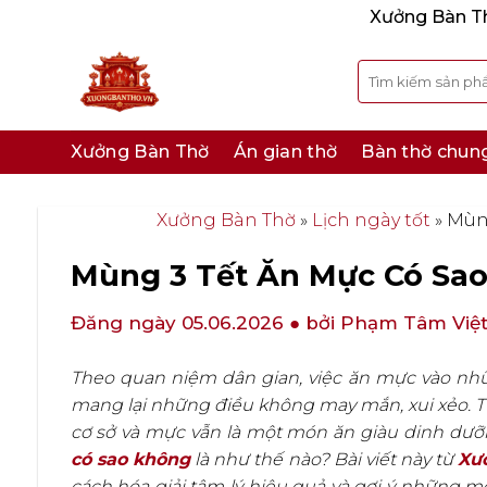
Bỏ
Xưởng Bàn Thờ
qua
nội
Tìm
kiếm:
dung
Xưởng Bàn Thờ
Án gian thờ
Bàn thờ chun
Xưởng Bàn Thờ
»
Lịch ngày tốt
»
Mùng
Mùng 3 Tết Ăn Mực Có Sao
Đăng ngày 05.06.2026
● bởi Phạm Tâm Việ
Theo quan niệm dân gian, việc ăn mực vào nhữ
mang lại những điều không may mắn, xui xẻo. T
cơ sở và mực vẫn là một món ăn giàu dinh dưỡn
có sao không
là như thế nào? Bài viết này từ
Xư
cách hóa giải tâm lý hiệu quả và gợi ý những 