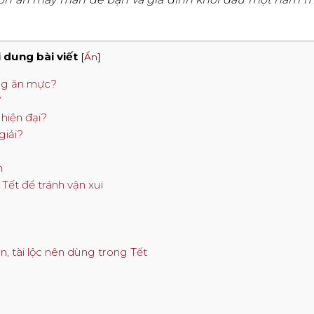
 dung bài viết
[
Ẩn
]
êng ăn mực?
”
 hiện đại?
giải?
n
Tết để tránh vận xui
, tài lộc nên dùng trong Tết