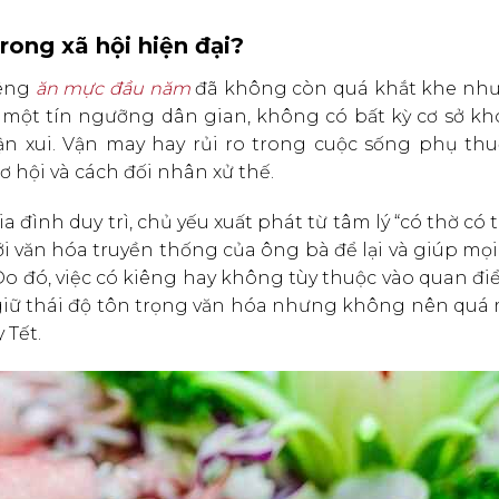
rong xã hội hiện đại?
iêng
ăn mực đầu năm
đã không còn quá khắt khe như 
 một tín ngưỡng dân gian, không có bất kỳ cơ sở kh
n xui. Vận may hay rủi ro trong cuộc sống phụ thu
ơ hội và cách đối nhân xử thế.
a đình duy trì, chủ yếu xuất phát từ tâm lý “có thờ có 
ới văn hóa truyền thống của ông bà để lại và giúp mọ
o đó, việc có kiêng hay không tùy thuộc vào quan đ
 giữ thái độ tôn trọng văn hóa nhưng không nên quá 
 Tết.