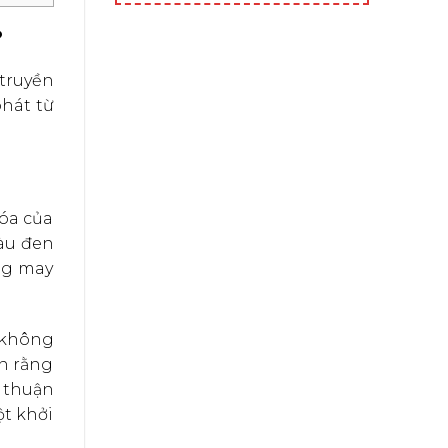
?
 truyền
hát từ
óa của
màu đen
ng may
 không
in rằng
 thuận
ột khởi