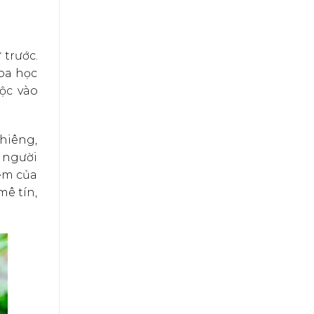
trước.
oa học
ộc vào
thiêng,
i người
iểm của
mê tín,