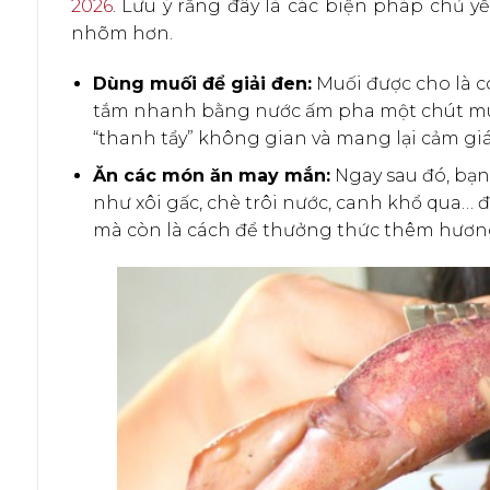
2026
. Lưu ý rằng đây là các biện pháp chủ 
nhõm hơn.
Dùng muối để giải đen:
Muối được cho là có
tắm nhanh bằng nước ấm pha một chút muối
“thanh tẩy” không gian và mang lại cảm giá
Ăn các món ăn may mắn:
Ngay sau đó, bạ
như xôi gấc, chè trôi nước, canh khổ qua… để
mà còn là cách để thưởng thức thêm hương 