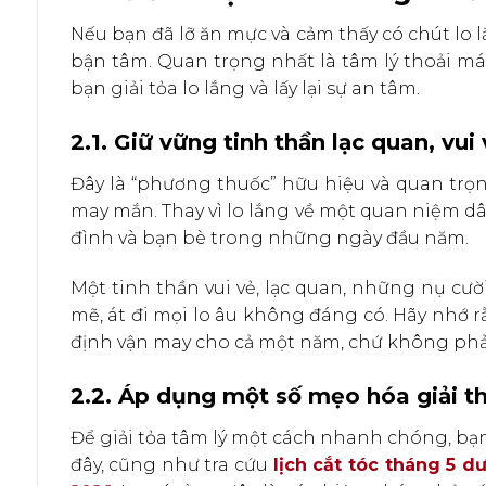
Nếu bạn đã lỡ ăn mực và cảm thấy có chút lo 
bận tâm. Quan trọng nhất là tâm lý thoải m
bạn giải tỏa lo lắng và lấy lại sự an tâm.
2.1. Giữ vững tinh thần lạc quan, vui
Đây là “phương thuốc” hữu hiệu và quan trọn
may mắn. Thay vì lo lắng về một quan niệm dâ
đình và bạn bè trong những ngày đầu năm.
Một tinh thần vui vẻ, lạc quan, những nụ cư
mẽ, át đi mọi lo âu không đáng có. Hãy nhớ rằ
định vận may cho cả một năm, chứ không phả
2.2. Áp dụng một số mẹo hóa giải t
Để giải tỏa tâm lý một cách nhanh chóng, b
đây, cũng như tra cứu
lịch cắt tóc tháng 5 