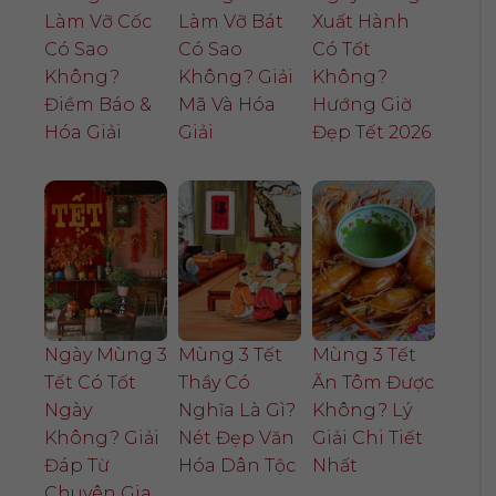
Làm Vỡ Cốc
Làm Vỡ Bát
Xuất Hành
Có Sao
Có Sao
Có Tốt
Không?
Không? Giải
Không?
Điềm Báo &
Mã Và Hóa
Hướng Giờ
Hóa Giải
Giải
Đẹp Tết 2026
Ngày Mùng 3
Mùng 3 Tết
Mùng 3 Tết
Tết Có Tốt
Thầy Có
Ăn Tôm Được
Ngày
Nghĩa Là Gì?
Không? Lý
Không? Giải
Nét Đẹp Văn
Giải Chi Tiết
Đáp Từ
Hóa Dân Tộc
Nhất
Chuyên Gia