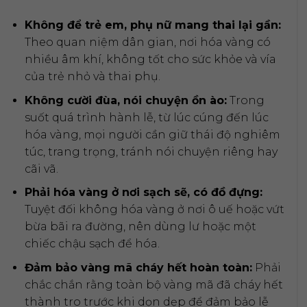
Không để trẻ em, phụ nữ mang thai lại gần:
Theo quan niệm dân gian, nơi hóa vàng có
nhiều âm khí, không tốt cho sức khỏe và vía
của trẻ nhỏ và thai phụ.
Không cười đùa, nói chuyện ồn ào:
Trong
suốt quá trình hành lễ, từ lúc cúng đến lúc
hóa vàng, mọi người cần giữ thái độ nghiêm
túc, trang trọng, tránh nói chuyện riêng hay
cãi vã.
Phải hóa vàng ở nơi sạch sẽ, có đồ đựng:
Tuyệt đối không hóa vàng ở nơi ô uế hoặc vứt
bừa bãi ra đường, nên dùng lư hoặc một
chiếc chậu sạch để hóa.
Đảm bảo vàng mã cháy hết hoàn toàn:
Phải
chắc chắn rằng toàn bộ vàng mã đã cháy hết
thành tro trước khi dọn dẹp để đảm bảo lễ