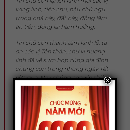
Tín chủ con lại xin kính mời các vị
vong linh, tiền chủ, hậu chủ ngụ
trong nhà này, đất này, đồng lâm
án tiền, đồng lai hâm hưởng.
Tín chủ con thành tâm kính lễ, tạ
ơn các vị Tôn thần, chư vị hương
linh đã về sum họp cùng gia đình
chúng con trong những ngày Tết
vừa qua. Nay chúng con xin thiêu
×
hóa kim ngân, vàng bạc, quần áo…
kính dâng lên các ngài, cúi xin các
ngài phù hộ độ trì cho gia đình
chúng con một năm mới an khang,
thịnh vượng, vạn sự như ý.