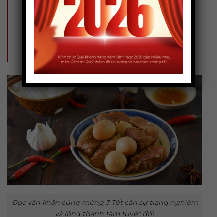
Chúng con lễ bạc tâm thành, trước
án kính lễ, cúi xin được phù hộ độ
trì.
Nam mô A Di Đà Phật! (3 lần)
Đọc văn khấn cúng mùng 3 Tết cần sự trang nghiêm
và lòng thành tâm tuyệt đối.