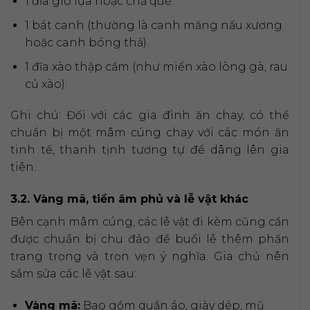
1 đĩa giò lụa hoặc chả quế.
1 bát canh (thường là canh măng nấu xương
hoặc canh bóng thả).
1 đĩa xào thập cẩm (như miến xào lòng gà, rau
củ xào).
Ghi chú: Đối với các gia đình ăn chay, có thể
chuẩn bị một mâm cúng chay với các món ăn
tinh tế, thanh tịnh tương tự để dâng lên gia
tiên.
3.2. Vàng mã, tiền âm phủ và lễ vật khác
Bên cạnh mâm cúng, các lễ vật đi kèm cũng cần
được chuẩn bị chu đáo để buổi lễ thêm phần
trang trọng và trọn vẹn ý nghĩa. Gia chủ nên
sắm sửa các lễ vật sau:
Vàng mã:
Bao gồm quần áo, giày dép, mũ