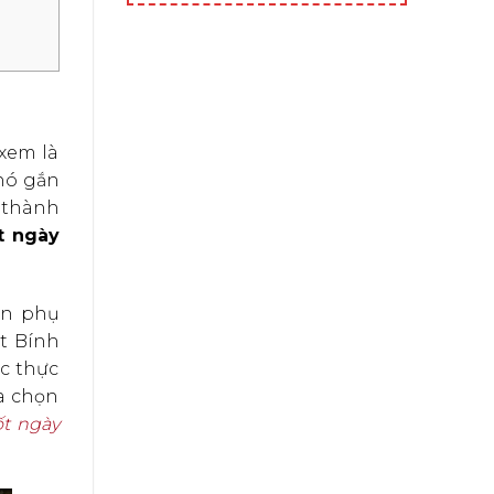
xem là
 nó gắn
g thành
t ngày
òn phụ
t Bính
c thực
ựa chọn
t ngày