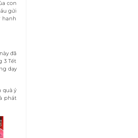
của con
háu gửi
ự hanh
 này đã
 3 Tết
ông dạy
 quà ý
và phát