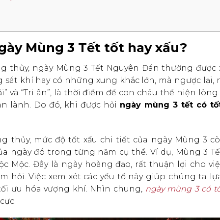
Ngày Mùng 3 Tết tốt hay xấu?
g thủy, ngày Mùng 3 Tết Nguyên Đán thường được 
 sát khí hay có những xung khắc lớn, mà ngược lại,
” và “Tri ân”, là thời điểm để con cháu thể hiện lòn
n lành. Do đó, khi được hỏi
ngày mùng 3 tết có tố
g thủy, mức độ tốt xấu chi tiết của ngày Mùng 3 c
ủa ngày đó trong từng năm cụ thể. Ví dụ, Mùng 3 Tế
c Mộc. Đây là ngày hoàng đạo, rất thuận lợi cho việ
ăm hỏi. Việc xem xét các yếu tố này giúp chúng ta l
 tối ưu hóa vượng khí. Nhìn chung,
ngày mùng 3 có tố
cực.