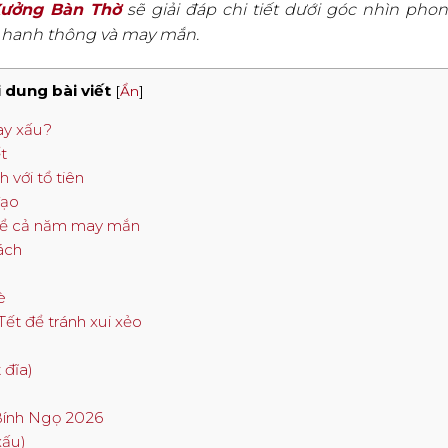
ưởng Bàn Thờ
sẽ giải đáp chi tiết dưới góc nhìn pho
 hanh thông và may mắn.
 dung bài viết
[
Ẩn
]
ay xấu?
t
h với tổ tiên
đạo
để cả năm may mắn
ách
è
t để tránh xui xẻo
 đĩa)
 Bính Ngọ 2026
xấu)