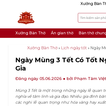
Bỏ
Xưởng Bàn Thờ
qua
nội
Tìm
kiếm:
dung
Xưởng Bàn Thờ
Án gian thờ
Bàn thờ chun
Xưởng Bàn Thờ
»
Lịch ngày tốt
»
Ngày Mù
Ngày Mùng 3 Tết Có Tốt N
Gia
Đăng ngày 05.06.2026
● bởi Phạm Tâm Việ
Mùng 3 Tết là một trong những ngày lễ quan tr
nghĩa về tâm linh và gia đạo. Nhiều gia đình bă
các nghi lễ quan trọng như hóa vàng hay xuất