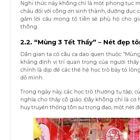
Nghi thức này không chỉ là một phong tục mà 
cháu đối với công ơn sinh thành, dưỡng dục củ
gắm lời cầu mong tổ tiên sẽ phù hộ cho g
thông.
2.2. “Mùng 3 Tết Thầy” – Nét đẹp tô
Dân gian ta có câu ca dao quen thuộc: “Mùng 
khẳng định vị trí quan trọng của người thầ
chính là dịp để các thế hệ học trò bày tỏ lòn
dỗ mình.
Trong ngày này, các học trò thường tụ tập,
nghĩa cho thầy cô giáo. Đây không chỉ là cơ 
huy truyền thống tôn sư trọng đạo, một nét đ