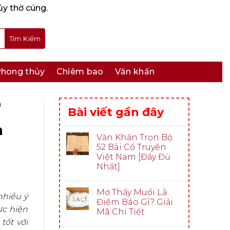
ủy thờ cúng.
hong thủy
Chiêm bao
Văn khấn
a
Bài viết gần đây
n
Văn Khấn Trọn Bộ
52 Bài Cổ Truyền
Việt Nam [Đầy Đủ
Nhất]
Mơ Thấy Muối Là
nhiều ý
Điềm Báo Gì? Giải
c hiện
Mã Chi Tiết
tốt với