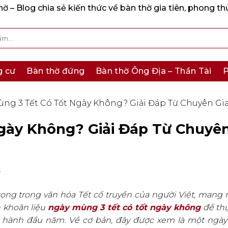
 – Blog chia sẻ kiến thức về bàn thờ gia tiên, phong th
g cư
Bàn thờ đứng
Bàn thờ Ông Địa – Thần Tài
P
ng 3 Tết Có Tốt Ngày Không? Giải Đáp Từ Chuyên Gi
gày Không? Giải Đáp Từ Chuyê
t
ọng trong văn hóa Tết cổ truyền của người Việt, mang 
n khoăn liệu
ngày mùng 3 tết có tốt ngày không
để thự
 hành đầu năm. Về cơ bản, đây được xem là một ngày 