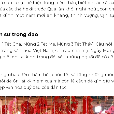
còn là sự thể hiện lòng hiếu thảo, biết ơn sâu sắc 
a các thế hệ đi trước. Qua làn khói nghi ngút, con c
ia đình một năm mới an khang, thịnh vượng, vạn s
n sư trọng đạo
1 Tết Cha, Mùng 2 Tết Mẹ, Mùng 3 Tết Thầy”. Câu nói
y trong văn hóa Việt Nam, chỉ sau cha mẹ. Ngày Mùng
g biết ơn, sự kính trọng đối với những người đã có c
 cùng nhau đến thăm hỏi, chúc Tết và tặng những món
hội để ôn lại kỷ niệm xưa mà còn là cách để gìn giữ 
ẹp văn hóa quý báu của dân tộc.