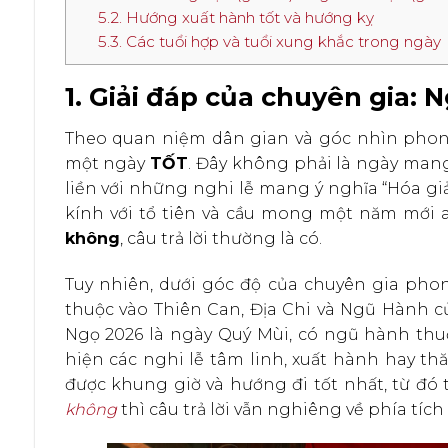
5.2. Hướng xuất hành tốt và hướng kỵ
5.3. Các tuổi hợp và tuổi xung khắc trong ngày
1. Giải đáp của chuyên gia: 
Theo quan niệm dân gian và góc nhìn phon
một ngày
TỐT
. Đây không phải là ngày mang
liền với những nghi lễ mang ý nghĩa “Hóa giải
kính với tổ tiên và cầu mong một năm mới a
không
, câu trả lời thường là có.
Tuy nhiên, dưới góc độ của chuyên gia phon
thuộc vào Thiên Can, Địa Chi và Ngũ Hành c
Ngọ 2026 là ngày Quý Mùi, có ngũ hành thuộ
hiện các nghi lễ tâm linh, xuất hành hay th
được khung giờ và hướng đi tốt nhất, từ đó
không
thì câu trả lời vẫn nghiêng về phía tích 