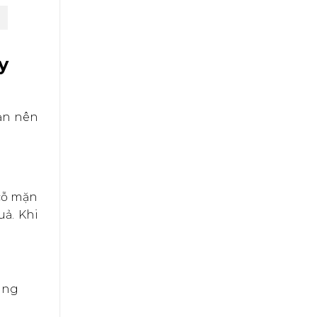
y
ạn nên
 cỗ mặn
uả. Khi
vàng