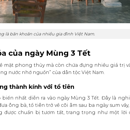
g là băn khoăn của nhiều gia đình Việt Nam.
hóa của ngày Mùng 3 Tết
về mặt phong thủy mà còn chứa đựng nhiều giá trị v
Uống nước nhớ nguồn” của dân tộc Việt Nam.
òng thành kính với tổ tiên
biến nhất diễn ra vào ngày Mùng 3 Tết. Đây là nghi
đưa ông bà, tổ tiên trở về cõi âm sau ba ngày sum vầy,
được chuẩn bị tươm tất, trang trọng như một lời 