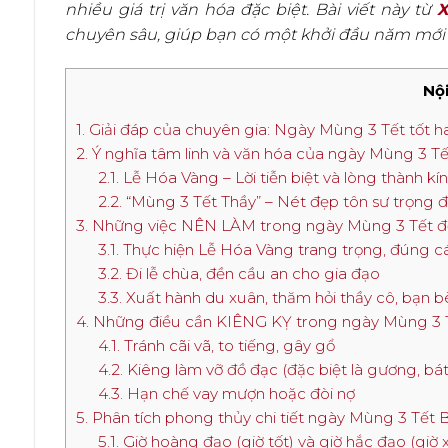
nhiều giá trị văn hóa đặc biệt. Bài viết này từ
X
chuyên sâu, giúp bạn có một khởi đầu năm mới
Nội
1. Giải đáp của chuyên gia: Ngày Mùng 3 Tết tốt h
2. Ý nghĩa tâm linh và văn hóa của ngày Mùng 3 Tế
2.1. Lễ Hóa Vàng – Lời tiễn biệt và lòng thành kín
2.2. “Mùng 3 Tết Thầy” – Nét đẹp tôn sư trọng 
3. Những việc NÊN LÀM trong ngày Mùng 3 Tết 
3.1. Thực hiện Lễ Hóa Vàng trang trọng, đúng c
3.2. Đi lễ chùa, đền cầu an cho gia đạo
3.3. Xuất hành du xuân, thăm hỏi thầy cô, bạn b
4. Những điều cần KIÊNG KỴ trong ngày Mùng 3 Tế
4.1. Tránh cãi vã, to tiếng, gây gổ
4.2. Kiêng làm vỡ đồ đạc (đặc biệt là gương, bát
4.3. Hạn chế vay mượn hoặc đòi nợ
5. Phân tích phong thủy chi tiết ngày Mùng 3 Tết
5.1. Giờ hoàng đạo (giờ tốt) và giờ hắc đạo (giờ 