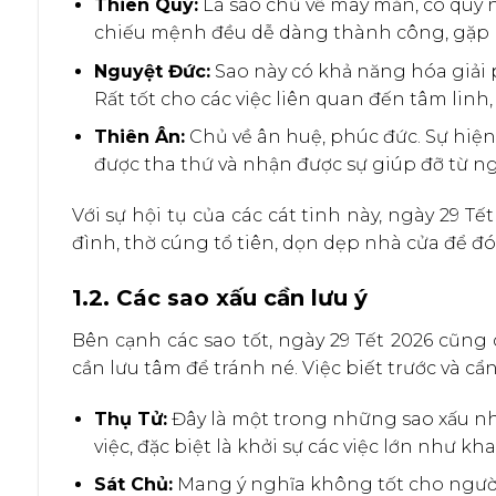
Thiên Quý:
Là sao chủ về may mắn, có quý n
chiếu mệnh đều dễ dàng thành công, gặp k
Nguyệt Đức:
Sao này có khả năng hóa giải p
Rất tốt cho các việc liên quan đến tâm linh,
Thiên Ân:
Chủ về ân huệ, phúc đức. Sự hiện 
được tha thứ và nhận được sự giúp đỡ từ ng
Với sự hội tụ của các cát tinh này, ngày 29 T
đình, thờ cúng tổ tiên, dọn dẹp nhà cửa để 
1.2. Các sao xấu cần lưu ý
Bên cạnh các sao tốt, ngày 29 Tết 2026 cũng 
cần lưu tâm để tránh né. Việc biết trước và c
Thụ Tử:
Đây là một trong những sao xấu nhất
việc, đặc biệt là khởi sự các việc lớn như kh
Sát Chủ:
Mang ý nghĩa không tốt cho người