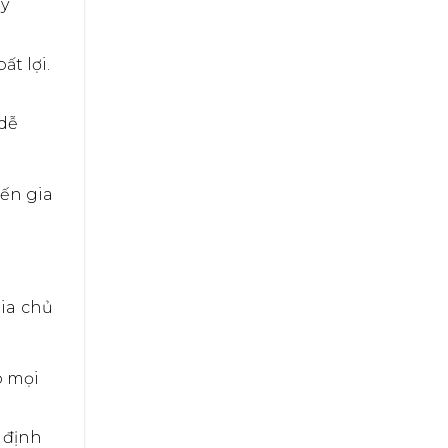
ày
t lợi.
 dễ
đến gia
gia chủ
o mọi
 định