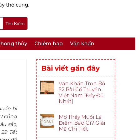
ủy thờ cúng.
hong thủy
Chiêm bao
Văn khấn
Bài viết gần đây
Văn Khấn Trọn Bộ
52 Bài Cổ Truyền
Việt Nam [Đầy Đủ
Nhất]
huẩn bị
hư cúng
Mơ Thấy Muối Là
Điềm Báo Gì? Giải
âu sắc,
Mã Chi Tiết
 29 Tết
 làm để