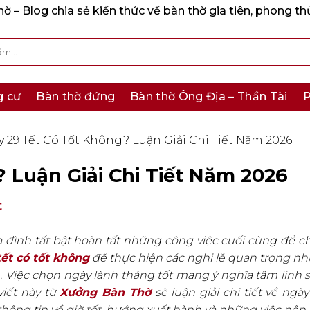
 – Blog chia sẻ kiến thức về bàn thờ gia tiên, phong th
g cư
Bàn thờ đứng
Bàn thờ Ông Địa – Thần Tài
P
 29 Tết Có Tốt Không? Luận Giải Chi Tiết Năm 2026
 Luận Giải Chi Tiết Năm 2026
t
ia đình tất bật hoàn tất những công việc cuối cùng để c
tết có tốt không
để thực hiện các nghi lễ quan trọng n
. Việc chọn ngày lành tháng tốt mang ý nghĩa tâm linh s
viết này từ
Xưởng Bàn Thờ
sẽ luận giải chi tiết về ngày
hông tin về giờ tốt, hướng xuất hành và những việc nên