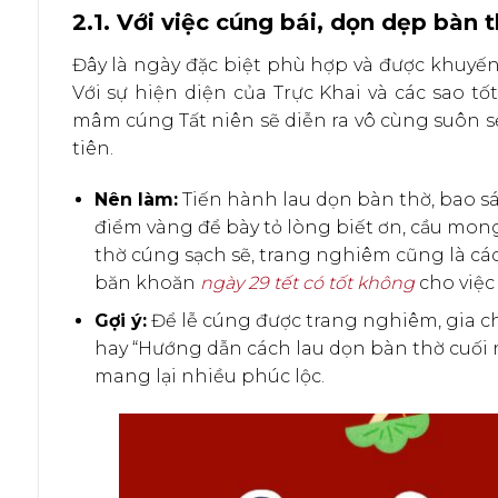
2.1. Với việc cúng bái, dọn dẹp bàn 
Đây là ngày đặc biệt phù hợp và được khuyến
Với sự hiện diện của Trực Khai và các sao tố
mâm cúng Tất niên sẽ diễn ra vô cùng suôn sẻ
tiên.
Nên làm:
Tiến hành lau dọn bàn thờ, bao sá
điểm vàng để bày tỏ lòng biết ơn, cầu mo
thờ cúng sạch sẽ, trang nghiêm cũng là cá
băn khoăn
ngày 29 tết có tốt không
cho việc n
Gợi ý:
Để lễ cúng được trang nghiêm, gia chủ
hay “Hướng dẫn cách lau dọn bàn thờ cuối
mang lại nhiều phúc lộc.