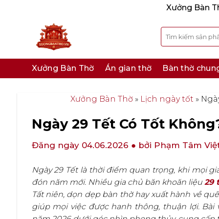
Bỏ
Xưởng Bàn Thờ
qua
nội
Tìm
kiếm:
dung
Xưởng Bàn Thờ
Án gian thờ
Bàn thờ chun
Xưởng Bàn Thờ
»
Lịch ngày tốt
»
Ngày
Ngày 29 Tết Có Tốt Không?
Đăng ngày 04.06.2026
● bởi Phạm Tâm Việ
Ngày 29 Tết là thời điểm quan trọng, khi mọi g
đón năm mới. Nhiều gia chủ băn khoăn liệu
29 
Tất niên, dọn dẹp bàn thờ hay xuất hành về quê
giúp mọi việc được hanh thông, thuận lợi. Bài 
năm 2026 dưới góc nhìn phong thủy, cung cấp t