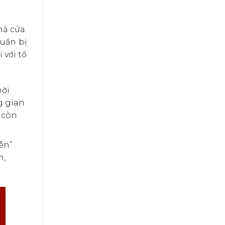
hà cửa.
huẩn bị
 với tổ
hời
g gian
 còn
ên”
h,