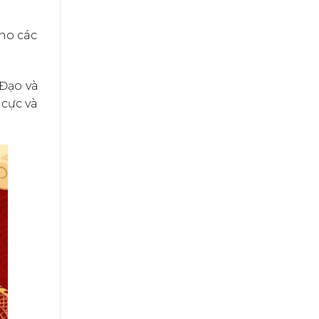
cho các
Đạo và
 cực và