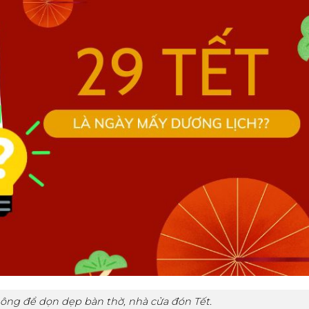
hông để dọn dẹp bàn thờ, nhà cửa đón Tết.