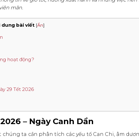
 viên mãn.
 dung bài viết
[
Ẩn
]
ần
từng hoạt động?
ày 29 Tết 2026
t 2026 – Ngày Canh Dần
ết chúng ta cần phân tích các yếu tố Can Chi, âm dư