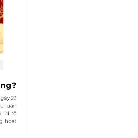
ộng?
ngày 29
, chuẩn
 lời rõ
g hoạt