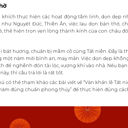
thờ
 khích thực hiện các hoạt động tâm linh, dọn dẹp n
t như Nguyệt Đức, Thiên Ân, việc lau dọn bàn thờ, c
, thể hiện trọn vẹn lòng thành kính của con cháu đối
i bát hương, chuẩn bị mâm cỗ cúng Tất niên. Đây là t
ng một năm mới bình an, may mắn. Việc dọn dẹp khôn
ch để nghênh đón tài lộc, vượng khí vào nhà. Nếu bạn
ày, thì câu trả lời là rất tốt.
 có thể tham khảo các bài viết về “Văn khấn lễ Tất ni
 năm đúng chuẩn phong thủy” để thực hiện đúng các