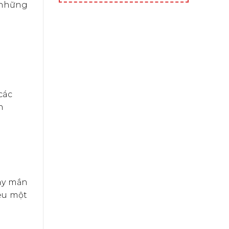
 những
các
n
may mắn
iệu một