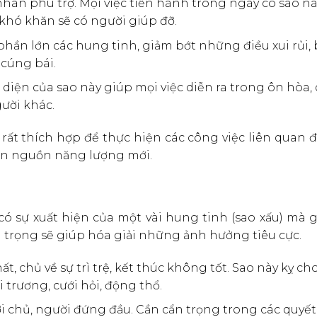
hân phù trợ. Mọi việc tiến hành trong ngày có sao n
hó khăn sẽ có người giúp đỡ.
hần lớn các hung tinh, giảm bớt những điều xui rủi, bấ
 cúng bái.
diện của sao này giúp mọi việc diễn ra trong ôn hòa,
ười khác.
ết rất thích hợp để thực hiện các công việc liên quan 
đón nguồn năng lượng mới.
có sự xuất hiện của một vài hung tinh (sao xấu) mà 
ẩn trọng sẽ giúp hóa giải những ảnh hưởng tiêu cực.
, chủ về sự trì trệ, kết thúc không tốt. Sao này kỵ ch
ai trương, cưới hỏi, động thổ.
 chủ, người đứng đầu. Cần cẩn trọng trong các quyết