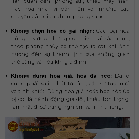
liên quan đến “phong sứ”, thiếu may mắn;
hay hoa nhài vì gắn liền với những câu
chuyện dân gian không trong sáng.
Không chọn hoa có gai nhọn:
Các loại hoa
hồng tuy đẹp nhưng có nhiều gai sắc nhọn,
theo phong thủy có thể tạo ra sát khí, ảnh
hưởng đến sự thanh tịnh của không gian
thờ cúng và hòa khí gia đình.
Không dùng hoa giả, hoa đã héo:
Dâng
cúng phải xuất phát từ tâm, cần sự tươi mới
và tinh khiết. Dùng hoa giả hoặc hoa héo úa
bị coi là hành động giả dối, thiếu tôn trọng,
làm mất đi sự trang nghiêm và linh thiêng.