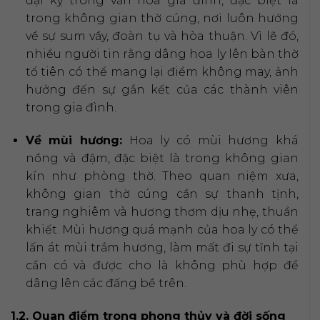
đại kỵ trong văn hóa gia đình, đặc biệt là
trong không gian thờ cúng, nơi luôn hướng
về sự sum vầy, đoàn tụ và hòa thuận. Vì lẽ đó,
nhiều người tin rằng dâng hoa ly lên bàn thờ
tổ tiên có thể mang lại điềm không may, ảnh
hưởng đến sự gắn kết của các thành viên
trong gia đình.
Về mùi hương:
Hoa ly có mùi hương khá
nồng và đậm, đặc biệt là trong không gian
kín như phòng thờ. Theo quan niệm xưa,
không gian thờ cúng cần sự thanh tịnh,
trang nghiêm và hương thơm dịu nhẹ, thuần
khiết. Mùi hương quá mạnh của hoa ly có thể
lấn át mùi trầm hương, làm mất đi sự tĩnh tại
cần có và được cho là không phù hợp để
dâng lên các đấng bề trên.
1.2. Quan điểm trong phong thủy và đời sống