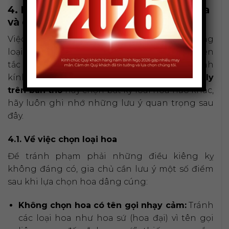
4. Những lưu ý quan trọng khi chọn hoa
và dâng cúng trên bàn thờ
Việc dâng hoa cúng không chỉ là chọn đúng
loại hoa mà còn cần tuân thủ những nguyên
tắc nhất định để thể hiện trọn vẹn lòng thành
kính. Dù bạn quyết định
có nên cắm hoa ly
trên bàn thờ
hay chọn bất kỳ loài hoa nào khác,
hãy luôn ghi nhớ những lưu ý quan trọng sau
đây.
4.1. Về việc chọn loại hoa
Để tránh phạm phải những điều kiêng kỵ
không đáng có, gia chủ cần lưu ý một số điểm
sau khi lựa chọn hoa dâng cúng:
Không chọn hoa có tên gọi nhạy cảm:
Tránh
các loại hoa như hoa sứ (hoa đại) vì tên gọi