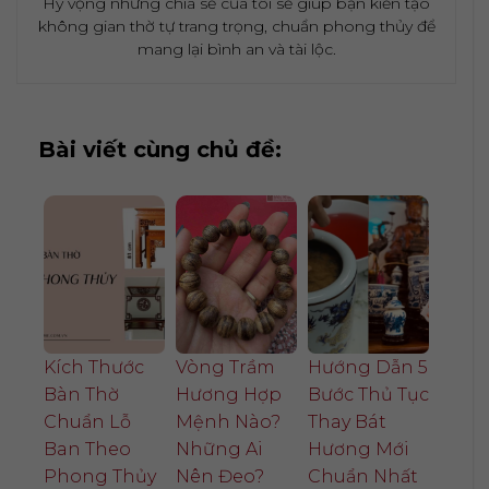
Hy vọng những chia sẻ của tôi sẽ giúp bạn kiến tạo
không gian thờ tự trang trọng, chuẩn phong thủy để
mang lại bình an và tài lộc.
Bài viết cùng chủ đề:
Kích Thước
Vòng Trầm
Hướng Dẫn 5
Bàn Thờ
Hương Hợp
Bước Thủ Tục
Chuẩn Lỗ
Mệnh Nào?
Thay Bát
Ban Theo
Những Ai
Hương Mới
Phong Thủy
Nên Đeo?
Chuẩn Nhất