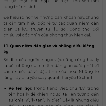
có lựa chọn phù hợp, thể hiện trọn vẹn tấm
lòng thành kính.
Để hiểu rõ hơn về những băn khoăn này, chúng
ta cần tìm hiểu gốc rễ từ các quan niệm dân
gian đã lưu truyền từ lâu đời, đồng thời đối
chiếu với góc nhìn của phong thủy hiện đại.
1.1. Quan niệm dân gian và những điều kiêng
kỵ
Sở dĩ nhiều người e ngại việc dâng cúng hoa ly
là bởi những quan niệm dân gian xuất phát từ
cách chiết tự và đặc tính của hoa. Những lo
lắng này chủ yếu xoay quanh hai yếu tố chính.
Về tên gọi:
Trong tiếng Việt, chữ “Ly” trong
tên hoa ly dễ khiến người ta liên tưởng đến
sự “chia ly”, “ly tán”, “ly biệt”. Đây là những điều