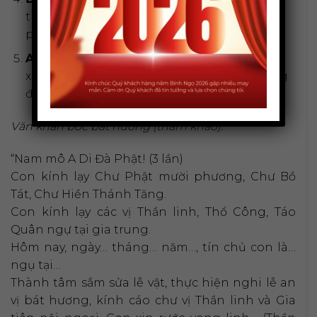
thắp hương và thành tâm đọc văn khấn xin
phép an vị bát hương.
An vị bát hương:
Đặt bát hương lên vị trí đã
xác định trên bàn thờ. Đây là bước cuối cùng
để hoàn tất việc
đặt bát hương đúng cách
.
Văn khấn bốc bát hương (tham khảo):
“Nam mô A Di Đà Phật! (3 lần)
Con kính lạy Chư Phật mười phương, Chư Bồ
Tát, Chư Hiền Thánh Tăng.
Con kính lạy các vị Thần linh, Thổ Công, Táo
Quân ngự tại gia trung.
Hôm nay, ngày… tháng… năm…, tín chủ con là…
ngụ tại…
Thành tâm sắm sửa lễ vật, thực hiện nghi lễ an
vị bát hương, kính cáo chư vị Thần linh và Gia