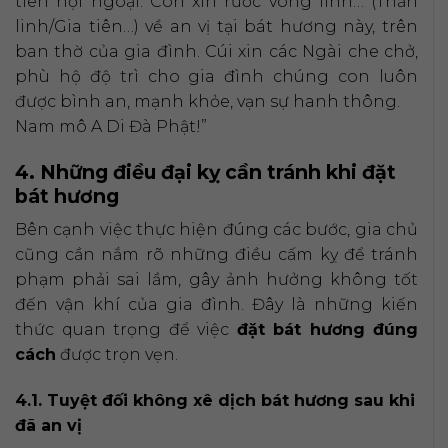
tiên nội ngoại. Con xin rước vong linh… (Thần
linh/Gia tiên…) về an vị tại bát hương này, trên
ban thờ của gia đình. Cúi xin các Ngài che chở,
phù hộ độ trì cho gia đình chúng con luôn
được bình an, mạnh khỏe, vạn sự hanh thông.
Nam mô A Di Đà Phật!”
4. Những điều đại kỵ cần tránh khi đặt
bát hương
Bên cạnh việc thực hiện đúng các bước, gia chủ
cũng cần nắm rõ những điều cấm kỵ để tránh
phạm phải sai lầm, gây ảnh hưởng không tốt
đến vận khí của gia đình. Đây là những kiến
thức quan trọng để việc
đặt bát hương đúng
cách
được trọn vẹn.
4.1. Tuyệt đối không xê dịch bát hương sau khi
đã an vị