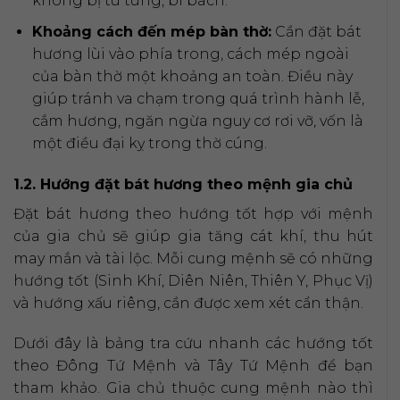
không bị tù túng, bí bách.
Khoảng cách đến mép bàn thờ:
Cần đặt bát
hương lùi vào phía trong, cách mép ngoài
của bàn thờ một khoảng an toàn. Điều này
giúp tránh va chạm trong quá trình hành lễ,
cắm hương, ngăn ngừa nguy cơ rơi vỡ, vốn là
một điều đại kỵ trong thờ cúng.
1.2. Hướng đặt bát hương theo mệnh gia chủ
Đặt bát hương theo hướng tốt hợp với mệnh
của gia chủ sẽ giúp gia tăng cát khí, thu hút
may mắn và tài lộc. Mỗi cung mệnh sẽ có những
hướng tốt (Sinh Khí, Diên Niên, Thiên Y, Phục Vị)
và hướng xấu riêng, cần được xem xét cẩn thận.
Dưới đây là bảng tra cứu nhanh các hướng tốt
theo Đông Tứ Mệnh và Tây Tứ Mệnh để bạn
tham khảo. Gia chủ thuộc cung mệnh nào thì