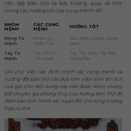
nên đặt bàn thờ và bát hương quay về một
trong các hướng tốt của cung mệnh đó.
NHÓM
CÁC CUNG
HƯỚNG TỐT
MỆNH
MỆNH
Đông Tứ
Khảm, Ly,
Bắc, Nam, Đông, Đông
Mệnh
Chấn, Tốn
Nam
Tây Tứ
Càn, Khôn,
Tây, Tây Nam, Tây Bắc,
Mệnh
Cấn, Đoài
Đông Bắc
Ghi chú: Việc xác định chính xác cung mệnh và
hướng đặt bàn thờ cần dựa trên năm sinh âm lịch
của gia chủ. Nội dung này cần được kiểm chứng
bởi chuyên gia phong thủy của Xưởng Bàn Thờ để
đảm bảo tính chính xác tuyệt đối cho từng trường
hợp cụ thể.