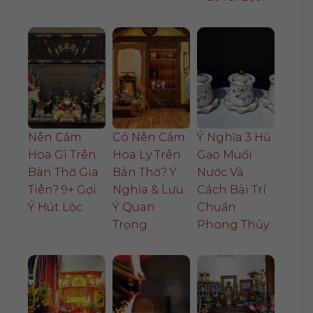
Nên Cắm
Có Nên Cắm
Ý Nghĩa 3 Hũ
Hoa Gì Trên
Hoa Ly Trên
Gạo Muối
Bàn Thờ Gia
Bàn Thờ? Ý
Nước Và
Tiên? 9+ Gợi
Nghĩa & Lưu
Cách Bài Trí
Ý Hút Lộc
Ý Quan
Chuẩn
Trọng
Phong Thủy