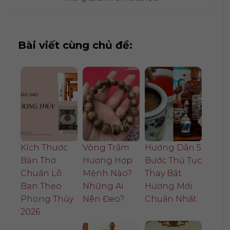
Bài viết cùng chủ đề:
Kích Thước
Vòng Trầm
Hướng Dẫn 5
Bàn Thờ
Hương Hợp
Bước Thủ Tục
Chuẩn Lỗ
Mệnh Nào?
Thay Bát
Ban Theo
Những Ai
Hương Mới
Phong Thủy
Nên Đeo?
Chuẩn Nhất
2026