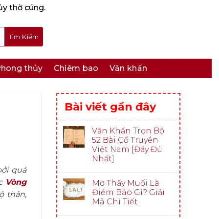
ủy thờ cúng.
hong thủy
Chiêm bao
Văn khấn
Bài viết gần đây
Văn Khấn Trọn Bộ
52 Bài Cổ Truyền
Việt Nam [Đầy Đủ
Nhất]
bởi quá
ếc
Vòng
Mơ Thấy Muối Là
Điềm Báo Gì? Giải
ộ thân,
Mã Chi Tiết