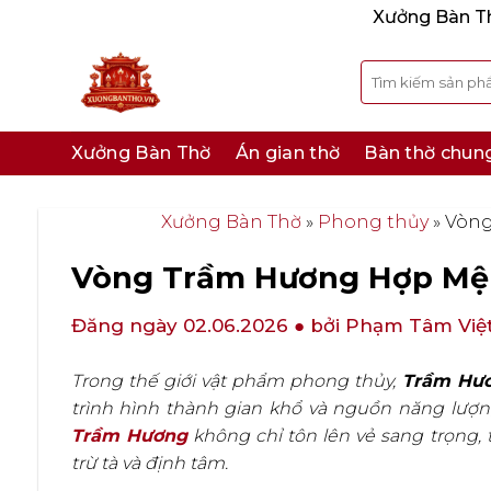
Bỏ
Xưởng Bàn Thờ
qua
nội
Tìm
kiếm:
dung
Xưởng Bàn Thờ
Án gian thờ
Bàn thờ chun
Xưởng Bàn Thờ
»
Phong thủy
»
Vòng
Vòng Trầm Hương Hợp Mệ
Đăng ngày 02.06.2026
● bởi Phạm Tâm Việ
Trong thế giới vật phẩm phong thủy,
Trầm Hư
trình hình thành gian khổ và nguồn năng lượn
Trầm Hương
không chỉ tôn lên vẻ sang trọng, 
trừ tà và định tâm.