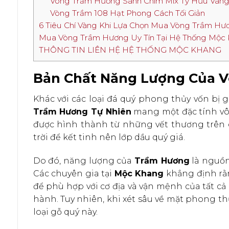
Vòng Trầm Hương Sánh Chìm Mix Tỳ Hưu Vàn
Vòng Trầm 108 Hạt Phong Cách Tối Giản
6 Tiêu Chí Vàng Khi Lựa Chọn Mua Vòng Trầm Hư
Mua Vòng Trầm Hương Uy Tín Tại Hệ Thống Mộc
THÔNG TIN LIÊN HỆ HỆ THỐNG MỘC KHANG
Bản Chất Năng Lượng Của 
Khác với các loại đá quý phong thủy vốn bị 
Trầm Hương Tự Nhiên
mang một đặc tính vô 
được hình thành từ những vết thương trên c
trời để kết tinh nên lớp dầu quý giá.
Do đó, năng lượng của
Trầm Hương
là nguồn
Các chuyên gia tại
Mộc Khang
khẳng định rằ
để phù hợp với cơ địa và vận mệnh của tất 
hành. Tuy nhiên, khi xét sâu về mặt phong t
loại gỗ quý này.