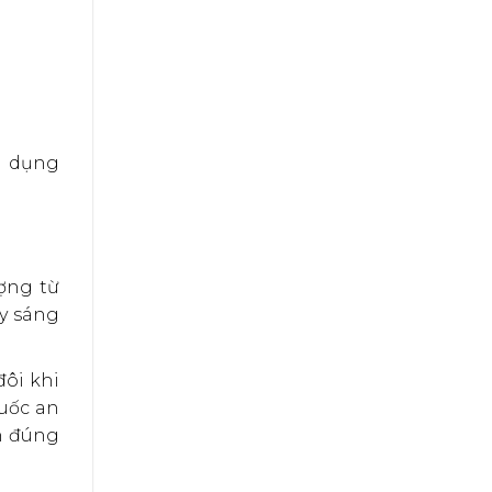
g dụng
ợng từ
uy sáng
ôi khi
huốc an
nh đúng