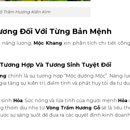
ổ Trầm Hương Kiến Kim
ương Đối Với Từng Bản Mệnh
c năng lượng,
Mộc Khang
xin phân tích chi tiết côn
Tương Hợp Và Tương Sinh Tuyệt Đối
ơng
chính là sự tương hợp “Mộc dưỡng Mộc”. Năng lư
ia tăng sự kiên trì, điềm tĩnh và phát huy tối đa tư d
c
sinh
Hỏa
. Sức nóng và lửa tính của người mệnh
Hỏa
đ
ng thơm dịu nhẹ từ
Vòng Trầm Hương Gỗ
sẽ là liều t
 được sự sáng suốt để đưa ra các quyết định kinh doa