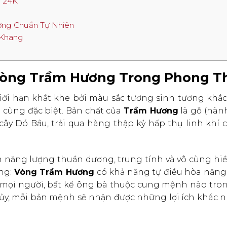
g 24K
ơng Chuẩn Tự Nhiên
 Khang
Vòng Trầm Hương Trong Phong T
giới hạn khắt khe bởi màu sắc tương sinh tương khắc
cùng đặc biệt. Bản chất của
Trầm Hương
là gỗ (hà
ây Dó Bầu, trải qua hàng thập kỷ hấp thụ linh khí c
 năng lượng thuần dương, trung tính và vô cùng hiề
ng:
Vòng Trầm Hương
có khả năng tự điều hòa năng
cả mọi người, bất kể ông bà thuộc cung mệnh nào tro
hủy, mỗi bản mệnh sẽ nhận được những lợi ích khác 