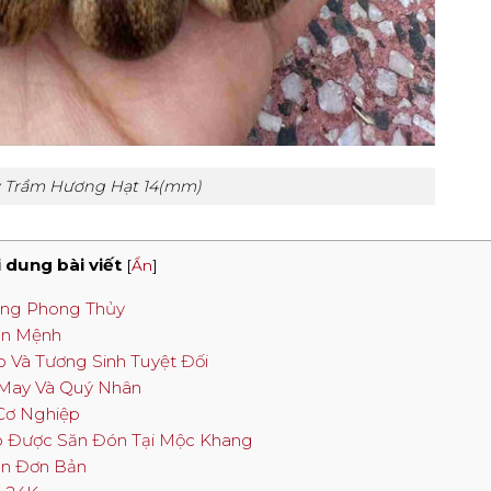
y Trầm Hương Hạt 14(mm)
 dung bài viết
[
Ẩn
]
ong Phong Thủy
ản Mệnh
Và Tương Sinh Tuyệt Đối
 May Và Quý Nhân
 Cơ Nghiệp
 Được Săn Đón Tại Mộc Khang
òn Đơn Bản