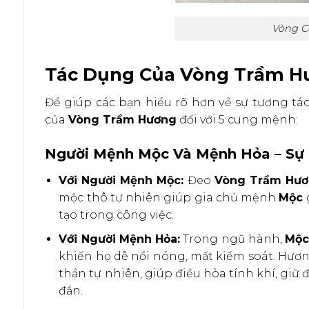
Vòng C
Tác Dụng Của Vòng Trầm H
Để giúp các bạn hiểu rõ hơn về sự tương tá
của
Vòng Trầm Hương
đối với 5 cung mệnh:
Người Mệnh Mộc Và Mệnh Hỏa – Sự 
Với Người Mệnh Mộc:
Đeo
Vòng Trầm Hư
mộc thô tự nhiên giúp gia chủ mệnh
Mộc
g
tạo trong công việc.
Với Người Mệnh Hỏa:
Trong ngũ hành,
Mộ
khiến họ dễ nổi nóng, mất kiểm soát. Hươ
thần tự nhiên, giúp điều hòa tính khí, giữ
đắn.