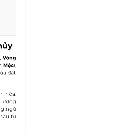
hủy
,
Vòng
nh
Mộc
),
ủa đất
n hòa.
 lượng
ng ngũ
nhau từ