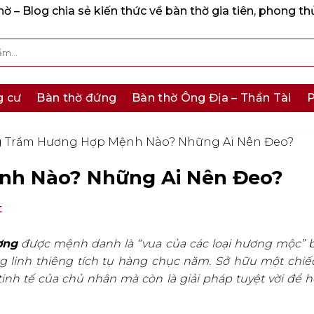
 – Blog chia sẻ kiến thức về bàn thờ gia tiên, phong th
g cư
Bàn thờ đứng
Bàn thờ Ông Địa – Thần Tài
P
 Trầm Hương Hợp Mệnh Nào? Những Ai Nên Đeo?
nh Nào? Những Ai Nên Đeo?
t
ơng
được mệnh danh là “vua của các loại hương mộc” 
g linh thiêng tích tụ hàng chục năm. Sở hữu một chi
tinh tế của chủ nhân mà còn là giải pháp tuyệt vời để h