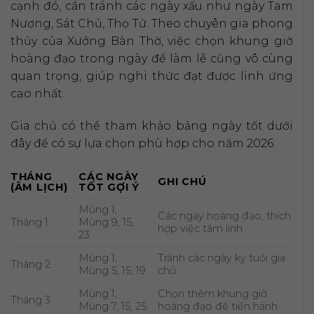
cạnh đó, cần tránh các ngày xấu như ngày Tam
Nương, Sát Chủ, Thọ Tử. Theo chuyên gia phong
thủy của Xưởng Bàn Thờ, việc chọn khung giờ
hoàng đạo trong ngày để làm lễ cũng vô cùng
quan trọng, giúp nghi thức đạt được linh ứng
cao nhất.
Gia chủ có thể tham khảo bảng ngày tốt dưới
đây để có sự lựa chọn phù hợp cho năm 2026:
THÁNG
CÁC NGÀY
GHI CHÚ
(ÂM LỊCH)
TỐT GỢI Ý
Mùng 1,
Các ngày hoàng đạo, thích
Tháng 1
Mùng 9, 15,
hợp việc tâm linh
23
Mùng 1,
Tránh các ngày kỵ tuổi gia
Tháng 2
Mùng 5, 15, 19
chủ
Mùng 1,
Chọn thêm khung giờ
Tháng 3
Mùng 7, 15, 25
hoàng đạo để tiến hành