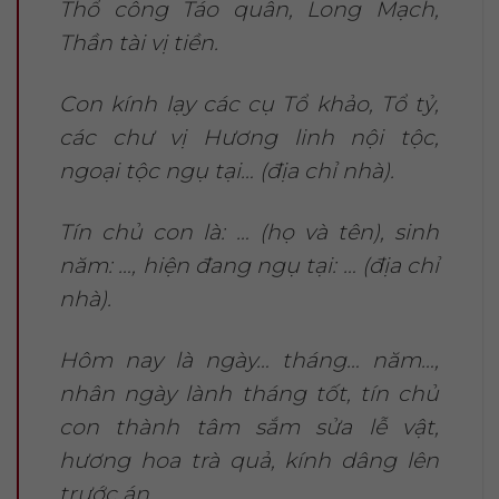
Thổ công Táo quân, Long Mạch,
Thần tài vị tiền.
Con kính lạy các cụ Tổ khảo, Tổ tỷ,
các chư vị Hương linh nội tộc,
ngoại tộc ngụ tại… (địa chỉ nhà).
Tín chủ con là: … (họ và tên), sinh
năm: …, hiện đang ngụ tại: … (địa chỉ
nhà).
Hôm nay là ngày… tháng… năm…,
nhân ngày lành tháng tốt, tín chủ
con thành tâm sắm sửa lễ vật,
hương hoa trà quả, kính dâng lên
trước án.