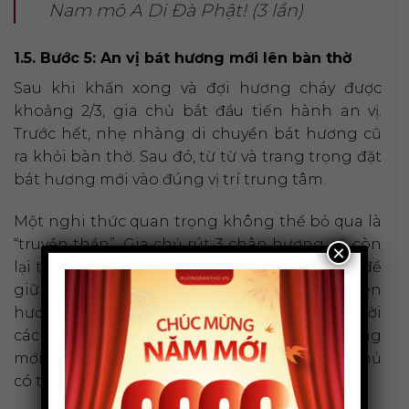
Nam mô A Di Đà Phật! (3 lần)
1.5. Bước 5: An vị bát hương mới lên bàn thờ
Sau khi khấn xong và đợi hương cháy được
khoảng 2/3, gia chủ bắt đầu tiến hành an vị.
Trước hết, nhẹ nhàng di chuyển bát hương cũ
ra khỏi bàn thờ. Sau đó, từ từ và trang trọng đặt
bát hương mới vào đúng vị trí trung tâm.
Một nghi thức quan trọng không thể bỏ qua là
“truyền thần”. Gia chủ rút 3 chân hương cũ còn
×
lại từ bát hương cũ, cắm vào bát hương mới để
giữ lại sự kết nối tâm linh. Tiếp đó, thắp 3 nén
hương mới, vái 3 vái và khấn nhỏ xin an vị, mời
các vị thần linh, gia tiên về ngự tại bát hương
mới. Đợi cho tuần hương này tàn hết thì gia chủ
có thể hạ lễ và hóa vàng.