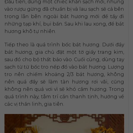
Đầu tiên, dùng một chiếc khăn sạch mới, nhúng
vào rượu gừng đã chuẩn bị và lau sạch sẽ cả bên
trong lẫn bên ngoài bát hương mới để tẩy đi
những tạp khí, bụi bẩn. Sau khi lau xong, để bát
hương khô tự nhiên.
Tiếp theo là quá trình bốc bát hương. Dưới đáy
bát hương, gia chủ đặt một tờ giấy trang kim,
sau đó cho bộ thất bảo vào. Cuối cùng, dùng tay
sạch từ từ bốc tro nếp đổ vào bát hương. Lượng
tro nên chiếm khoảng 2/3 bát hương, không
nên quá đầy sẽ làm tàn hương rơi vãi, cũng
không nên quá vơi vì sẽ khó cắm hương. Trong
quá trình này, tâm trí cần thanh tịnh, hướng về
các vị thần linh, gia tiên.