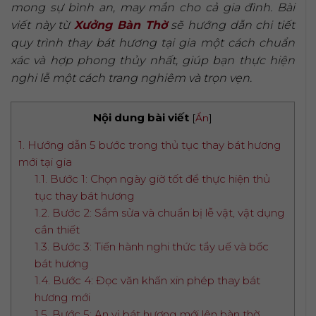
mong sự bình an, may mắn cho cả gia đình. Bài
viết này từ
Xưởng Bàn Thờ
sẽ hướng dẫn chi tiết
quy trình thay bát hương tại gia một cách chuẩn
xác và hợp phong thủy nhất, giúp bạn thực hiện
nghi lễ một cách trang nghiêm và trọn vẹn.
Nội dung bài viết
[
Ẩn
]
1. Hướng dẫn 5 bước trong thủ tục thay bát hương
mới tại gia
1.1. Bước 1: Chọn ngày giờ tốt để thực hiện thủ
tục thay bát hương
1.2. Bước 2: Sắm sửa và chuẩn bị lễ vật, vật dụng
cần thiết
1.3. Bước 3: Tiến hành nghi thức tẩy uế và bốc
bát hương
1.4. Bước 4: Đọc văn khấn xin phép thay bát
hương mới
1.5. Bước 5: An vị bát hương mới lên bàn thờ