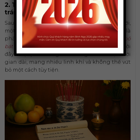
2. Thủ tục bỏ bát hương cũ đúng cách,
tránh phạm tâm linh
Sau khi hoàn thành việc an vị bát hương mới,
một câu hỏi lớn mà nhiều gia chủ quan tâm là
phải xử lý bát hương cũ như thế nào.
Thủ tục bỏ
bát hương cũ
cũng quan trọng không kém, bởi
đây là vật phẩm đã gắn bó với gia đình một thời
gian dài, mang nhiều linh khí và không thể vứt
bỏ một cách tùy tiện.