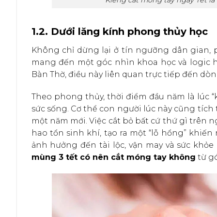
1.2. Dưới lăng kính phong thủy học
Không chỉ dừng lại ở tín ngưỡng dân gian, 
mang đến một góc nhìn khoa học và logic h
Bàn Thờ, điều này liên quan trực tiếp đến dò
Theo phong thủy, thời điểm đầu năm là lúc “k
sức sống. Cơ thể con người lúc này cũng tích 
một năm mới. Việc cắt bỏ bất cứ thứ gì trên n
hao tổn sinh khí, tạo ra một “lỗ hổng” khiến 
ảnh hưởng đến tài lộc, vận may và sức khỏe c
mùng 3 tết có nên cắt móng tay không
từ gó