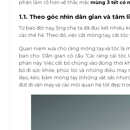
phần làm rõ hơn về thắc mắc
mùng 3 tết có 
1.1. Theo góc nhìn dân gian và tâm l
Từ bao đời nay, ông cha ta đã đúc kết nhiều 
các thế hệ. Theo đó, việc cắt móng tay, cắt tó
Quan niệm xưa cho rằng móng tay và tóc là một
ban cho. Dân gian có câu “Cái răng cái tóc 
phận này. Việc cắt bỏ chúng vào đúng thời 
bỏ đi sức khỏe, phúc lộc và những điều ma
dao, kéo, bấm móng tay (những vật sắc nhọn)
đứt đi vận may và các mối quan hệ tốt đẹp tr