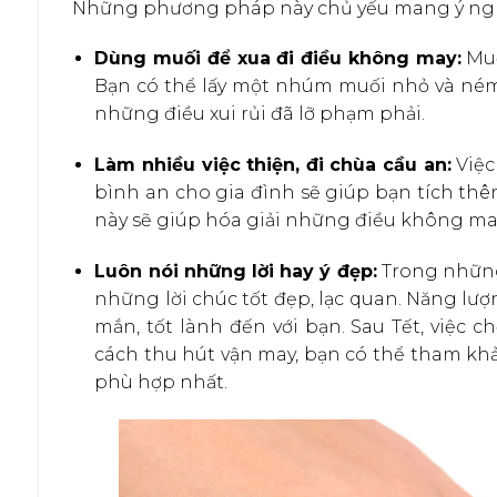
Những phương pháp này chủ yếu mang ý nghĩ
Dùng muối để xua đi điều không may:
Muố
Bạn có thể lấy một nhúm muối nhỏ và ném q
những điều xui rủi đã lỡ phạm phải.
Làm nhiều việc thiện, đi chùa cầu an:
Việc
bình an cho gia đình sẽ giúp bạn tích thê
này sẽ giúp hóa giải những điều không ma
Luôn nói những lời hay ý đẹp:
Trong những 
những lời chúc tốt đẹp, lạc quan. Năng lượ
mắn, tốt lành đến với bạn. Sau Tết, việc
cách thu hút vận may, bạn có thể tham k
phù hợp nhất.