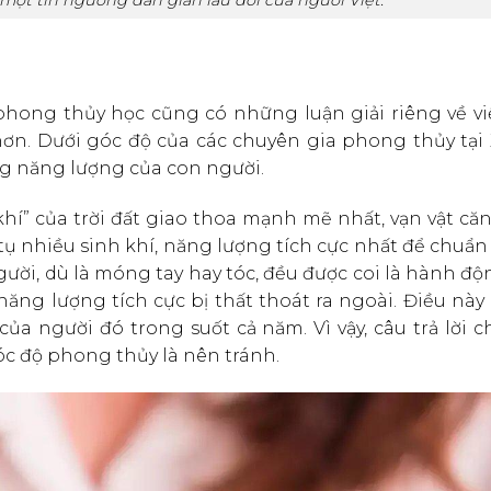
phong thủy học cũng có những luận giải riêng về việ
ơn. Dưới góc độ của các chuyên gia phong thủy tại
ng năng lượng của con người.
hí” của trời đất giao thoa mạnh mẽ nhất, vạn vật că
tụ nhiều sinh khí, năng lượng tích cực nhất để chuẩn
gười, dù là móng tay hay tóc, đều được coi là hành đ
năng lượng tích cực bị thất thoát ra ngoài. Điều này
ủa người đó trong suốt cả năm. Vì vậy, câu trả lời c
c độ phong thủy là nên tránh.