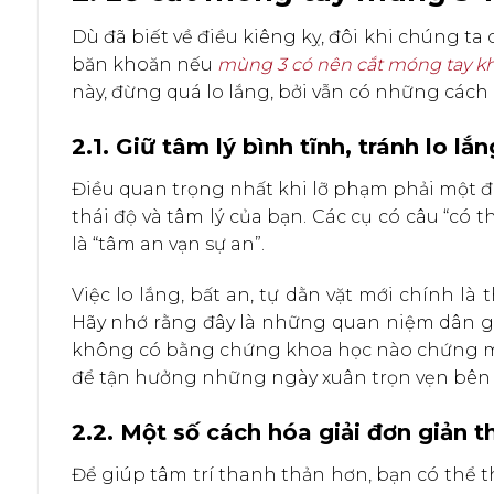
Dù đã biết về điều kiêng kỵ, đôi khi chúng ta
băn khoăn nếu
mùng 3 có nên cắt móng tay k
này, đừng quá lo lắng, bởi vẫn có những cách
2.1. Giữ tâm lý bình tĩnh, tránh lo lắ
Điều quan trọng nhất khi lỡ phạm phải một đ
thái độ và tâm lý của bạn. Các cụ có câu “có 
là “tâm an vạn sự an”.
Việc lo lắng, bất an, tự dằn vặt mới chính l
Hãy nhớ rằng đây là những quan niệm dân gi
không có bằng chứng khoa học nào chứng minh
để tận hưởng những ngày xuân trọn vẹn bên 
2.2. Một số cách hóa giải đơn giản 
Để giúp tâm trí thanh thản hơn, bạn có thể 