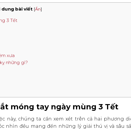
 dung bài viết
[
Ẩn
]
ng 3 Tết
iệm xưa
 kỵ những gì?
 cắt móng tay ngày mùng 3 Tết
iệc này, chúng ta cần xem xét trên cả hai phương di
 nhìn đều mang đến những lý giải thú vị và sâu sắ