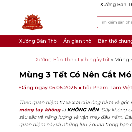
Bỏ
Xưởng Bàn Thờ
qua
nội
Tìm
kiếm:
dung
Xưởng Bàn Thờ
Án gian thờ
Bàn thờ chun
Xưởng Bàn Thờ
»
Lịch ngày tốt
»
Mùng 3
Mùng 3 Tết Có Nên Cắt Mó
Đăng ngày 05.06.2026
● bởi Phạm Tâm Việ
Theo quan niệm từ xa xưa của ông bà ta và góc n
móng tay không
là
KHÔNG NÊN
. Đây không c
sâu sắc về năng lượng và vận may đầu năm. Bài 
quan niệm này và những lưu ý quan trọng bạn c