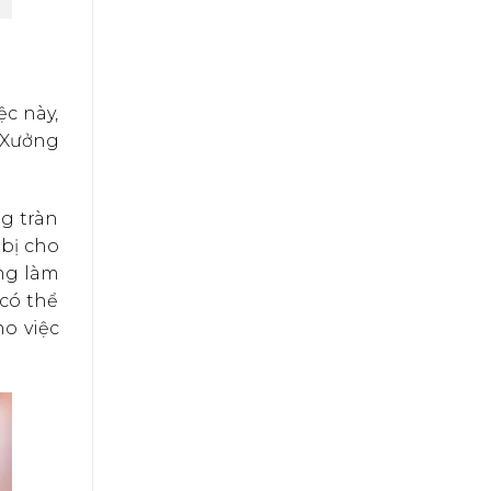
c này,
 Xưởng
ng tràn
 bị cho
ộng làm
 có thể
ho việc