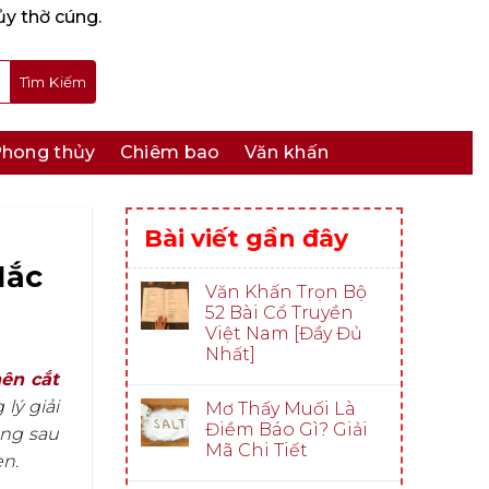
ủy thờ cúng.
hong thủy
Chiêm bao
Văn khấn
Bài viết gần đây
Mắc
Văn Khấn Trọn Bộ
52 Bài Cổ Truyền
Việt Nam [Đầy Đủ
Nhất]
nên cắt
lý giải
Mơ Thấy Muối Là
Điềm Báo Gì? Giải
ằng sau
Mã Chi Tiết
n.