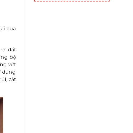
lại qua
rời đất
hững bộ
ng vứt
ử dụng
ủi, cắt