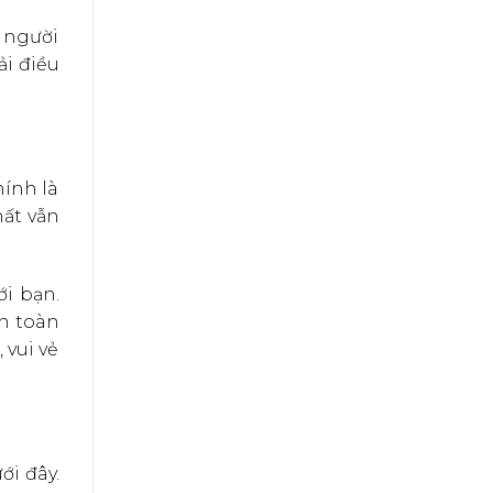
u người
ải điều
hính là
hất vẫn
ới bạn.
n toàn
 vui vẻ
ới đây.