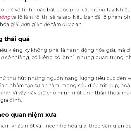
 có thể vô tình hoặc bắt buộc phải cắt móng tay. Nhiề
hông
và lỡ làm rồi thì sẽ ra sao. Nếu bạn đã lỡ phạm ph
 hóa giải đơn giản để tâm được an.
ng thái quá
iều kiêng kỵ không phải là hành động hóa giải, mà c
thờ có thiêng, có kiêng có lành”, nhưng quan trọng n
à thứ thu hút những nguồn năng lượng tiêu cực đến v
an nhằm tạo sự an tâm, mong cầu điều tốt đẹp, hoà
. Vì vậy, hãy giữ cho mình một tinh thần thoải mái,
gia đình.
theo quan niệm xưa
tham khảo một vài mẹo nhỏ hóa giải theo dân gian dư