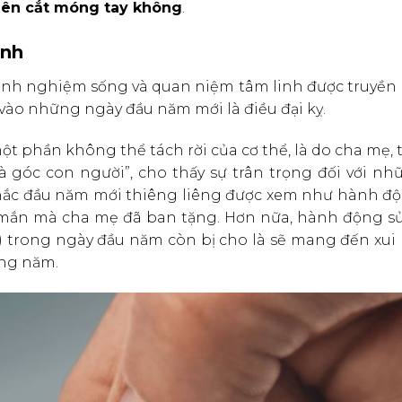
nên cắt móng tay không
.
inh
kinh nghiệm sống và quan niệm tâm linh được truyền 
c vào những ngày đầu năm mới là điều đại kỵ.
 phần không thể tách rời của cơ thể, là do cha mẹ, t
là góc con người”, cho thấy sự trân trọng đối với n
khắc đầu năm mới thiêng liêng được xem như hành độ
y mắn mà cha mẹ đã ban tặng. Hơn nữa, hành động s
 trong ngày đầu năm còn bị cho là sẽ mang đến xui r
ong năm.