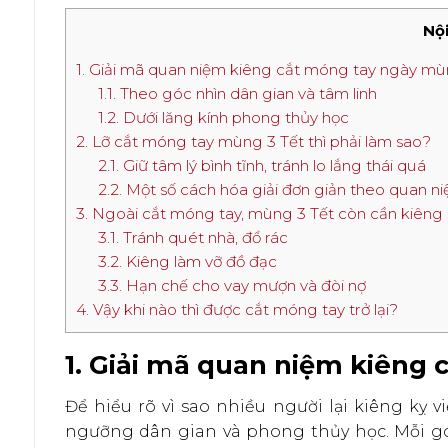
Nội
1. Giải mã quan niệm kiêng cắt móng tay ngày mù
1.1. Theo góc nhìn dân gian và tâm linh
1.2. Dưới lăng kính phong thủy học
2. Lỡ cắt móng tay mùng 3 Tết thì phải làm sao?
2.1. Giữ tâm lý bình tĩnh, tránh lo lắng thái quá
2.2. Một số cách hóa giải đơn giản theo quan n
3. Ngoài cắt móng tay, mùng 3 Tết còn cần kiêng
3.1. Tránh quét nhà, đổ rác
3.2. Kiêng làm vỡ đồ đạc
3.3. Hạn chế cho vay mượn và đòi nợ
4. Vậy khi nào thì được cắt móng tay trở lại?
1. Giải mã quan niệm kiêng
Để hiểu rõ vì sao nhiều người lại kiêng kỵ v
ngưỡng dân gian và phong thủy học. Mỗi góc