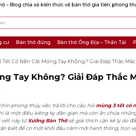
 – Blog chia sẻ kiến thức về bàn thờ gia tiên, phong th
g cư
Bàn thờ đứng
Bàn thờ Ông Địa – Thần Tài
P
 Tết Có Nên Cắt Móng Tay Không? Giải Đáp Thắc Mắc
ng Tay Không? Giải Đáp Thắc 
t
hìn phong thủy, việc trả lời cho câu hỏi
mùng 3 tết có 
hỉ là một điều kiêng kỵ dân gian mà còn ẩn chứa những 
viết này từ
Xưởng Bàn Thờ
sẽ giải thích cặn kẽ lý do đ
ần biết để có một khởi đầu năm mới hanh thông, trọn vẹ