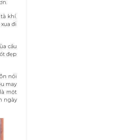
ơn.
tà khí.
 xua đi
hùa cầu
tốt đẹp
uôn nói
iều may
 là một
n ngày