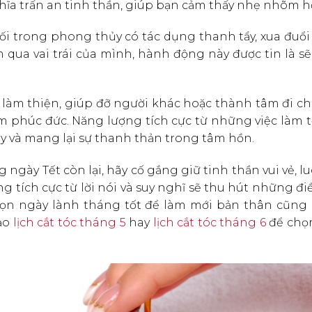
a trấn an tinh thần, giúp bạn cảm thấy nhẹ nhõm h
i trong phong thủy có tác dụng thanh tẩy, xua đuổi 
ua vai trái của mình, hành động này được tin là sẽ
 làm thiện, giúp đỡ người khác hoặc thành tâm đi c
m phúc đức. Năng lượng tích cực từ những việc làm 
y và mang lại sự thanh thản trong tâm hồn.
ngày Tết còn lại, hãy cố gắng giữ tinh thần vui vẻ, l
ng tích cực từ lời nói và suy nghĩ sẽ thu hút những đ
 chọn ngày lành tháng tốt để làm mới bản thân cũng
hảo
lịch cắt tóc tháng 5
hay
lịch cắt tóc tháng 6
để chọ