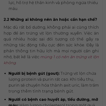
lực, hỗ trợ hệ thần kinh và phòng ngừa thiếu
máu.
2.2 Những ai không nên ăn hoặc cần hạn chế?
Mặc dù rất bổ dưỡng, không phải ai cũng thích
hợp để ăn trứng vịt lộn thường xuyên. Việc ăn
quá nhiều hoặc sai đối tượng có thể gây ra
những tác động tiêu cực đến sức khỏe. Đây là
phần thông tin hữu ích mà mọi người cần ghi
nhớ, bất kể là việc
mùng 1 có nên ăn trứng vịt lộn
không
.
Người bị bệnh gút (gout):
Trứng vịt lộn chứa
lượng protein và purin rất cao. Khi tiêu thụ,
purin sẽ chuyển hóa thành axit uric, làm trầm
trọng thêm tình trạng bệnh gút.
Người có bệnh cao huyết áp, tiểu đường, mỡ
máu:
Hàm lượng cholesterol trong một quả