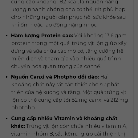
cung cấp khoảng 182 kcal, là nguồn năng
lượng nhanh chóng cho cơ thể, rất phù hợp
cho những người cần phục hồi sức khỏe sau
khi ốm hoặc lao động nặng nhọc.
Hàm lượng Protein cao:
Với khoảng 13.6 gam
protein trong một quả, trứng vịt lộn giúp xây
dựng và sửa chữa các mô cơ, tăng cường hệ
miễn dịch và tham gia vào nhiều quá trình
chuyển hóa quan trọng của cơ thể.
Nguồn Canxi và Photpho dồi dào:
Hai
khoáng chất này rất cần thiết cho sự phát
triển của hệ xương và răng. Một quả trứng vịt
lộn có thể cung cấp tới 82 mg canxi và 212 mg
photpho.
Cung cấp nhiều Vitamin và khoáng chất
khác:
Trứng vịt lộn còn chứa nhiều vitamin A,
vitamin nhóm B, sắt, kẽm… giúp cải thiện thị