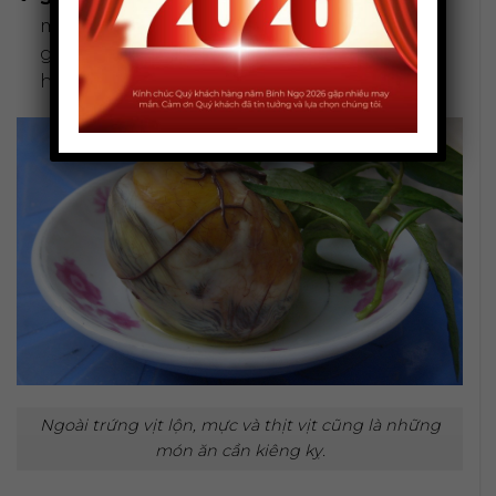
mùi nồng. Hơn nữa, chữ “sầu” trong tên gọi
gợi đến sự buồn bã, sầu thảm, không phù
hợp cho một khởi đầu mới.
Ngoài trứng vịt lộn, mực và thịt vịt cũng là những
món ăn cần kiêng kỵ.