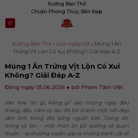
Bỏ
Xưởng Bàn Thờ
qua
Chuẩn Phong Thủy, Bền Đẹp
nội
dung
Xưởng Bàn Thờ
»
Lịch ngày tốt
»
Mùng 1 Ăn
Trứng Vịt Lộn Có Xui Không? Giải Đáp A-Z
Mùng 1 Ăn Trứng Vịt Lộn Có Xui
Không? Giải Đáp A-Z
Đăng ngày 05.06.2026
● bởi Phạm Tâm Việt
Văn hóa “ăn gì, kiêng gì” vào những ngày đầu
tháng, đầu năm từ lâu đã trở thành một nét đẹp
tâm linh trong đời sống người Việt. Trong đó,
trứng vịt lộn – một món ăn bổ dưỡng và quen
thuộc – lại thường xuyên gây ra những tranh cãi về