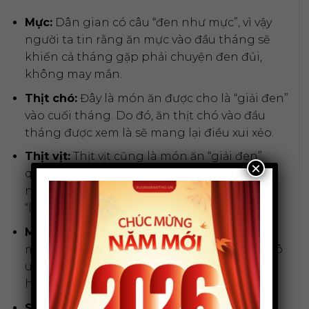
Mực:
Dân gian có câu “đen như mực”, vì vậy
người ta tin rằng ăn mực vào đầu tháng sẽ
khiến cả tháng gặp phải chuyện đen đủi,
không may mắn.
Thịt chó:
Đây là món ăn được cho là “giải đen”
vào cuối tháng. Do đó, ăn thịt chó vào đầu
tháng được xem là sẽ mang lại điều xui xẻo.
Thịt vịt:
Thịt vịt cũng là món ăn “giải đen”
×
quen thuộc. Ngoài ra, người ta còn quan
niệm ăn thịt vịt sẽ khiến mọi việc trở nên
“lạch bạch”, chậm chạp, không suôn sẻ.
Mắm tôm:
Với mùi khá nặng và đặc trưng,
mắm tôm bị cho là sẽ mang đến mùi xú uế, ô
uế cho ngày đầu tháng thanh tịnh, ảnh
hưởng đến sự may mắn.
Sầu riêng:
Tương tự mắm tôm, sầu riêng có