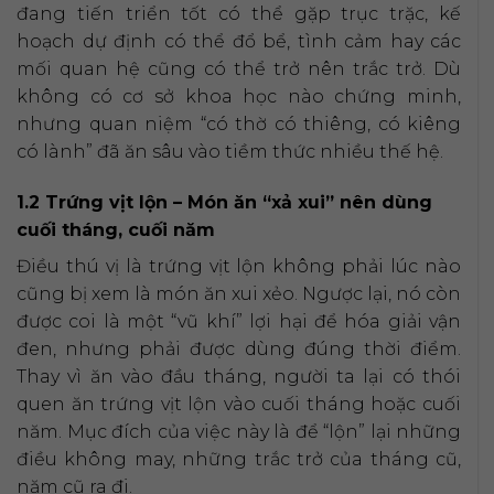
đang tiến triển tốt có thể gặp trục trặc, kế
hoạch dự định có thể đổ bể, tình cảm hay các
mối quan hệ cũng có thể trở nên trắc trở. Dù
không có cơ sở khoa học nào chứng minh,
nhưng quan niệm “có thờ có thiêng, có kiêng
có lành” đã ăn sâu vào tiềm thức nhiều thế hệ.
1.2 Trứng vịt lộn – Món ăn “xả xui” nên dùng
cuối tháng, cuối năm
Điều thú vị là trứng vịt lộn không phải lúc nào
cũng bị xem là món ăn xui xẻo. Ngược lại, nó còn
được coi là một “vũ khí” lợi hại để hóa giải vận
đen, nhưng phải được dùng đúng thời điểm.
Thay vì ăn vào đầu tháng, người ta lại có thói
quen ăn trứng vịt lộn vào cuối tháng hoặc cuối
năm. Mục đích của việc này là để “lộn” lại những
điều không may, những trắc trở của tháng cũ,
năm cũ ra đi.