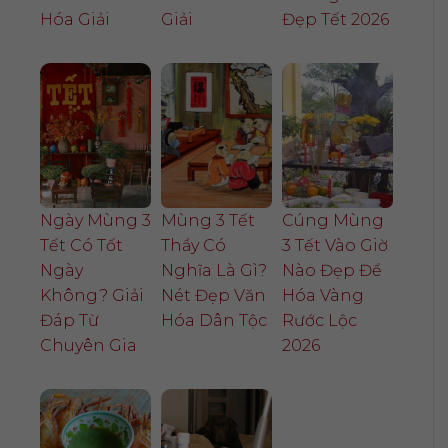
Hóa Giải
Giải
Đẹp Tết 2026
Ngày Mùng 3
Mùng 3 Tết
Cúng Mùng
Tết Có Tốt
Thầy Có
3 Tết Vào Giờ
Ngày
Nghĩa Là Gì?
Nào Đẹp Để
Không? Giải
Nét Đẹp Văn
Hóa Vàng
Đáp Từ
Hóa Dân Tộc
Rước Lộc
Chuyên Gia
2026