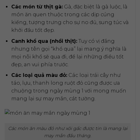
Các món từ thịt gà:
Gà, đặc biệt là gà luộc, là
món ăn quen thuộc trong các dịp cúng
kiếng, tượng trưng cho sự no đủ, sung túc và
khởi đầu tốt đẹp.
Canh khổ qua (nhồi thịt):
Tuy có vị đắng
nhưng tên gọi “khổ qua” lại mang ý nghĩa là
mọi nỗi khổ sẽ qua đi, để lại những điều tốt
đẹp, an vui phía trước.
Các loại quả màu đỏ:
Các loại trái cây như
táo, lựu, thanh long ruột đỏ cũng được ưa
chuộng trong ngày mùng 1 với mong muốn
mang lại sự may mắn, cát tường.
Các món ăn màu đỏ như xôi gấc được tin là mang lại
may mắn đầu tháng.