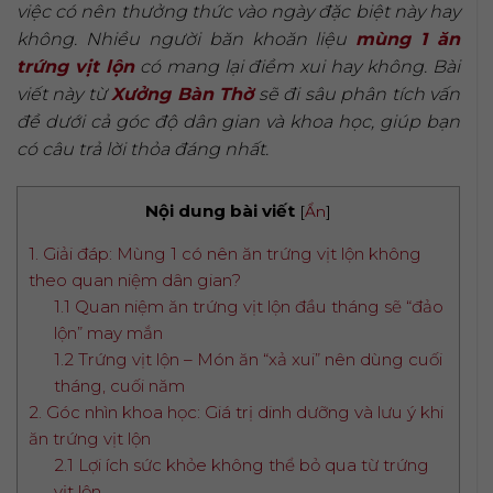
việc có nên thưởng thức vào ngày đặc biệt này hay
không. Nhiều người băn khoăn liệu
mùng 1 ăn
trứng vịt lộn
có mang lại điềm xui hay không. Bài
viết này từ
Xưởng Bàn Thờ
sẽ đi sâu phân tích vấn
đề dưới cả góc độ dân gian và khoa học, giúp bạn
có câu trả lời thỏa đáng nhất.
Nội dung bài viết
[
Ẩn
]
1. Giải đáp: Mùng 1 có nên ăn trứng vịt lộn không
theo quan niệm dân gian?
1.1 Quan niệm ăn trứng vịt lộn đầu tháng sẽ “đảo
lộn” may mắn
1.2 Trứng vịt lộn – Món ăn “xả xui” nên dùng cuối
tháng, cuối năm
2. Góc nhìn khoa học: Giá trị dinh dưỡng và lưu ý khi
ăn trứng vịt lộn
2.1 Lợi ích sức khỏe không thể bỏ qua từ trứng
vịt lộn