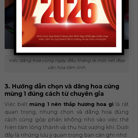
Việc dâng hoa cúng ngày đầu tháng là một nét đẹp
văn hóa tâm linh.
3. Hướng dẫn chọn và dâng hoa cúng
mùng 1 đúng cách từ chuyên gia
Việc biết
mùng 1 nên thắp hương hoa gì
là rất
quan trọng, nhưng chọn và dâng hoa đúng
cách cũng góp phần không nhỏ vào việc thể
hiện tấm lòng thành và thu hút vượng khí. Dưới
đây là những lưu ý quan trọng bạn cần ghi nhớ.