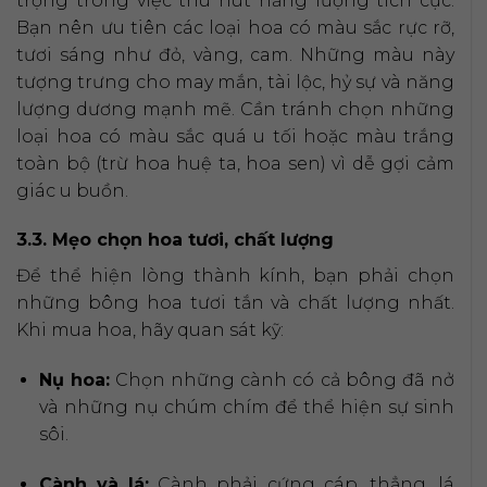
trọng trong việc thu hút năng lượng tích cực.
Bạn nên ưu tiên các loại hoa có màu sắc rực rỡ,
tươi sáng như đỏ, vàng, cam. Những màu này
tượng trưng cho may mắn, tài lộc, hỷ sự và năng
lượng dương mạnh mẽ. Cần tránh chọn những
loại hoa có màu sắc quá u tối hoặc màu trắng
toàn bộ (trừ hoa huệ ta, hoa sen) vì dễ gợi cảm
giác u buồn.
3.3. Mẹo chọn hoa tươi, chất lượng
Để thể hiện lòng thành kính, bạn phải chọn
những bông hoa tươi tắn và chất lượng nhất.
Khi mua hoa, hãy quan sát kỹ:
Nụ hoa:
Chọn những cành có cả bông đã nở
và những nụ chúm chím để thể hiện sự sinh
sôi.
Cành và lá:
Cành phải cứng cáp, thẳng, lá