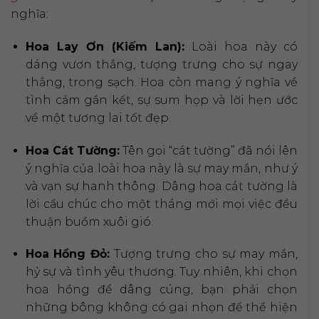
nghĩa:
Hoa Lay Ơn (Kiếm Lan):
Loài hoa này có
dáng vươn thẳng, tượng trưng cho sự ngay
thẳng, trong sạch. Hoa còn mang ý nghĩa về
tình cảm gắn kết, sự sum họp và lời hẹn ước
về một tương lai tốt đẹp.
Hoa Cát Tường:
Tên gọi “cát tường” đã nói lên
ý nghĩa của loài hoa này là sự may mắn, như ý
và vạn sự hanh thông. Dâng hoa cát tường là
lời cầu chúc cho một tháng mới mọi việc đều
thuận buồm xuôi gió.
Hoa Hồng Đỏ:
Tượng trưng cho sự may mắn,
hỷ sự và tình yêu thương. Tuy nhiên, khi chọn
hoa hồng để dâng cúng, bạn phải chọn
những bông không có gai nhọn để thể hiện