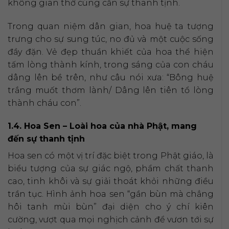
không gian thờ cúng cần sự thanh tịnh.
Trong quan niệm dân gian, hoa huệ ta tượng
trưng cho sự sung túc, no đủ và một cuộc sống
đầy đặn. Vẻ đẹp thuần khiết của hoa thể hiện
tấm lòng thành kính, trong sáng của con cháu
dâng lên bề trên, như câu nói xưa: “Bông huệ
trắng muốt thơm lành/ Dâng lên tiên tổ lòng
thành cháu con”.
1.4. Hoa Sen – Loài hoa của nhà Phật, mang
đến sự thanh tịnh
Hoa sen có một vị trí đặc biệt trong Phật giáo, là
biểu tượng của sự giác ngộ, phẩm chất thanh
cao, tinh khôi và sự giải thoát khỏi những điều
trần tục. Hình ảnh hoa sen “gần bùn mà chẳng
hôi tanh mùi bùn” đại diện cho ý chí kiên
cường, vượt qua mọi nghịch cảnh để vươn tới sự