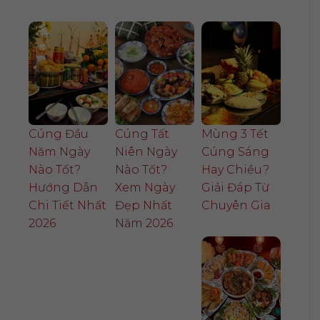
Cúng Đầu
Cúng Tất
Mùng 3 Tết
Năm Ngày
Niên Ngày
Cúng Sáng
Nào Tốt?
Nào Tốt?
Hay Chiều?
Hướng Dẫn
Xem Ngày
Giải Đáp Từ
Chi Tiết Nhất
Đẹp Nhất
Chuyên Gia
2026
Năm 2026