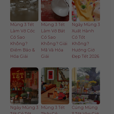
Mùng 3 Tết
Mùng 3 Tết
Ngày Mùng 3
Làm Vỡ Cốc
Làm Vỡ Bát
Xuất Hành
Có Sao
Có Sao
Có Tốt
Không?
Không? Giải
Không?
Điềm Báo &
Mã Và Hóa
Hướng Giờ
Hóa Giải
Giải
Đẹp Tết 2026
Ngày Mùng 3
Mùng 3 Tết
Cúng Mùng
Tết Có Tốt
Thầy Có
3 Tết Vào Giờ