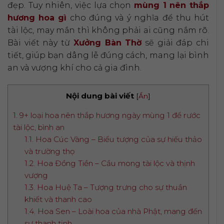
đẹp. Tuy nhiên, việc lựa chọn
mùng 1 nên thắp
hương hoa gì
cho đúng và ý nghĩa để thu hút
tài lộc, may mắn thì không phải ai cũng nắm rõ.
Bài viết này từ
Xưởng Bàn Thờ
sẽ giải đáp chi
tiết, giúp bạn dâng lễ đúng cách, mang lại bình
an và vượng khí cho cả gia đình.
Nội dung bài viết
[
Ẩn
]
1. 9+ loại hoa nên thắp hương ngày mùng 1 để rước
tài lộc, bình an
1.1. Hoa Cúc Vàng – Biểu tượng của sự hiếu thảo
và trường thọ
1.2. Hoa Đồng Tiền – Cầu mong tài lộc và thịnh
vượng
1.3. Hoa Huệ Ta – Tượng trưng cho sự thuần
khiết và thanh cao
1.4. Hoa Sen – Loài hoa của nhà Phật, mang đến
sự thanh tịnh