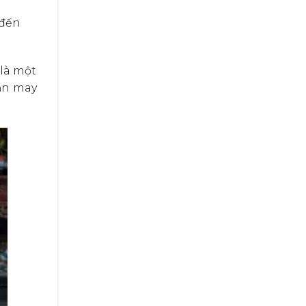
 đến
 là một
vận may