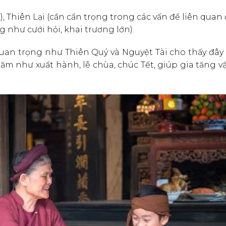
), Thiên Lại (cần cẩn trọng trong các vấn đề liên quan
g như cưới hỏi, khai trương lớn).
quan trọng như Thiên Quý và Nguyệt Tài cho thấy đây
năm như xuất hành, lễ chùa, chúc Tết, giúp gia tăng 