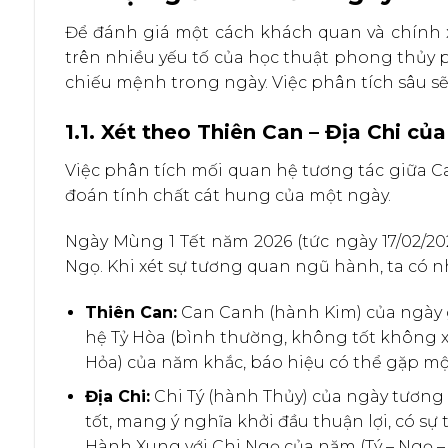
Để đánh giá một cách khách quan và chính
trên nhiều yếu tố của học thuật phong thủy 
chiếu mệnh trong ngày. Việc phân tích sâu sẽ 
1.1. Xét theo Thiên Can – Địa Chi củ
Việc phân tích mối quan hệ tương tác giữa Ca
đoán tính chất cát hung của một ngày.
Ngày Mùng 1 Tết năm 2026 (tức ngày 17/02/2
Ngọ. Khi xét sự tương quan ngũ hành, ta có n
Thiên Can:
Can Canh (hành Kim) của ngày 
hệ Tỷ Hòa (bình thường, không tốt không x
Hỏa) của năm khắc, báo hiệu có thể gặp một
Địa Chi:
Chi Tý (hành Thủy) của ngày tương 
tốt, mang ý nghĩa khởi đầu thuận lợi, có sự 
Hành Xung với Chi Ngọ của năm (Tý – Ngọ –