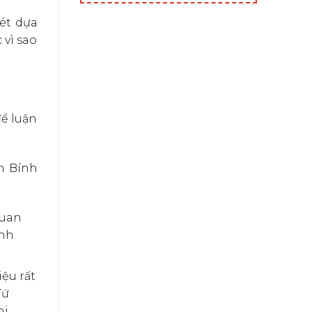
xét dựa
 vì sao
để luận
m Bính
quan
ành
ệu rất
Tứ
hi