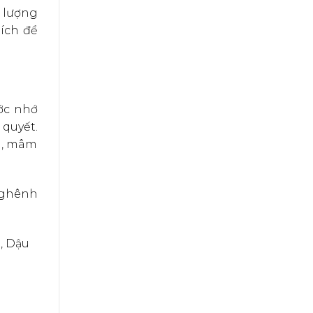
g lượng
ích để
ớc nhớ
quyết.
ừa, mâm
nghênh
), Dậu