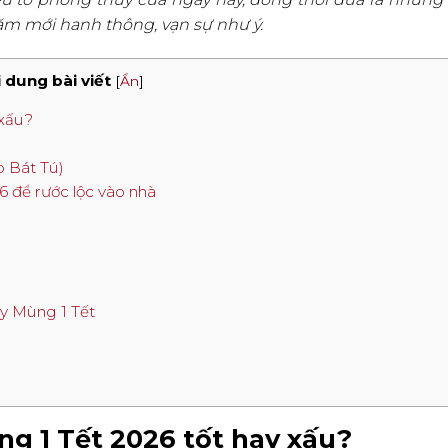
ăm mới hanh thông, vạn sự như ý.
 dung bài viết
[
Ẩn
]
 xấu?
p Bát Tú)
6 để rước lộc vào nhà
ày Mùng 1 Tết
ùng 1 Tết 2026 tốt hay xấu?