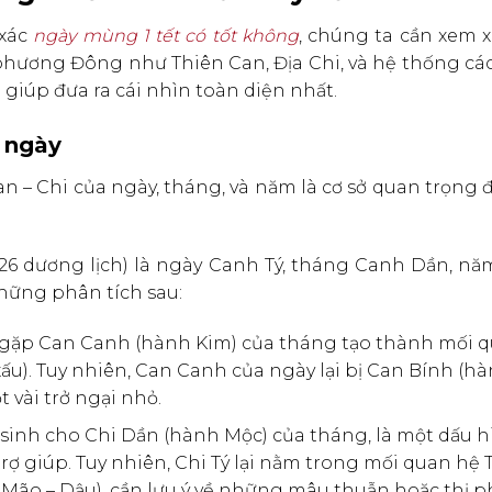
 xác
ngày mùng 1 tết có tốt không
, chúng ta cần xem 
phương Đông như Thiên Can, Địa Chi, và hệ thống các
giúp đưa ra cái nhìn toàn diện nhất.
a ngày
n – Chi của ngày, tháng, và năm là cơ sở quan trọng 
026 dương lịch) là ngày Canh Tý, tháng Canh Dần, nă
hững phân tích sau:
gặp Can Canh (hành Kim) của tháng tạo thành mối 
ấu). Tuy nhiên, Can Canh của ngày lại bị Can Bính (h
 vài trở ngại nhỏ.
sinh cho Chi Dần (hành Mộc) của tháng, là một dấu hi
trợ giúp. Tuy nhiên, Chi Tý lại nằm trong mối quan hệ 
 Mão – Dậu), cần lưu ý về những mâu thuẫn hoặc thị p