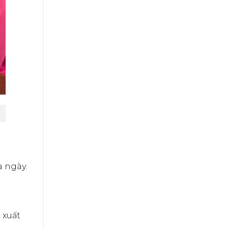
a ngày.
n
c xuất