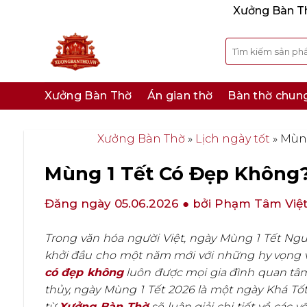
Bỏ
Xưởng Bàn Thờ
qua
nội
Tìm
kiếm:
dung
Xưởng Bàn Thờ
Án gian thờ
Bàn thờ chun
Xưởng Bàn Thờ
»
Lịch ngày tốt
»
Mùng
Mùng 1 Tết Có Đẹp Không? 
Đăng ngày 05.06.2026
● bởi Phạm Tâm Việ
Trong văn hóa người Việt, ngày Mùng 1 Tết Ngu
khởi đầu cho một năm mới với những hy vọng về 
có đẹp không
luôn được mọi gia đình quan tâm
thủy, ngày Mùng 1 Tết 2026 là một ngày Khá Tố
từ
Xưởng Bàn Thờ
sẽ luận giải chi tiết về các