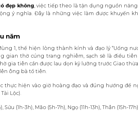
có đẹp không
, việc tiếp theo là tận dụng nguồn năn
ộng ý nghĩa. Đây là những việc làm được khuyến kh
đầu năm
Mùng 1, thể hiện lòng thành kính và đạo lý “Uống nư
g gian thờ cúng trang nghiêm, sạch sẽ là điều tiên 
hờ gia tiên cần được lau dọn kỹ lưỡng trước Giao th
ên ông bà tổ tiên.
ược thực hiện vào giờ hoàng đạo và đúng hướng để 
Tài Lộc).
), Sửu (1h-3h), Mão (5h-7h), Ngọ (11h-13h), Thân (15h-17h