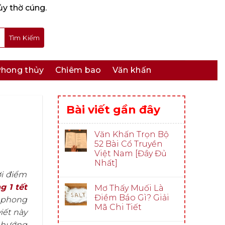
ủy thờ cúng.
hong thủy
Chiêm bao
Văn khấn
Bài viết gần đây
Văn Khấn Trọn Bộ
52 Bài Cổ Truyền
Việt Nam [Đầy Đủ
Nhất]
ời điểm
 1 tết
Mơ Thấy Muối Là
Điềm Báo Gì? Giải
a phong
Mã Chi Tiết
iết này
g hướng