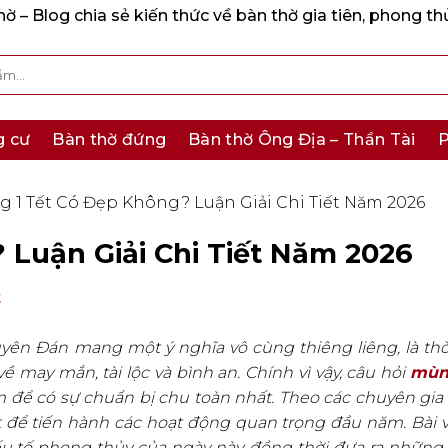
 – Blog chia sẻ kiến thức về bàn thờ gia tiên, phong th
g cư
Bàn thờ đứng
Bàn thờ Ông Địa – Thần Tài
P
 1 Tết Có Đẹp Không? Luận Giải Chi Tiết Năm 2026
Luận Giải Chi Tiết Năm 2026
t
yên Đán mang một ý nghĩa vô cùng thiêng liêng, là th
may mắn, tài lộc và bình an. Chính vì vậy, câu hỏi
mùng
 để có sự chuẩn bị chu toàn nhất. Theo các chuyên gi
t để tiến hành các hoạt động quan trọng đầu năm. Bài v
 yếu tố phong thủy của ngày này, đồng thời đưa ra nhữn