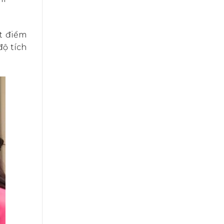
t điểm
độ tích