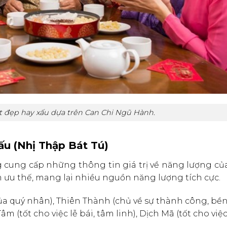
t đẹp hay xấu dựa trên Can Chi Ngũ Hành.
xấu (Nhị Thập Bát Tú)
g cung cấp những thông tin giá trị về năng lượng củ
m ưu thế, mang lại nhiều nguồn năng lượng tích cực.
ủa quý nhân), Thiên Thành (chủ về sự thành công, bề
Tâm (tốt cho việc lễ bái, tâm linh), Dịch Mã (tốt cho việ