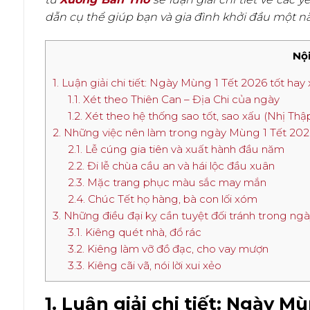
dẫn cụ thể giúp bạn và gia đình khởi đầu một n
Nội
1. Luận giải chi tiết: Ngày Mùng 1 Tết 2026 tốt hay
1.1. Xét theo Thiên Can – Địa Chi của ngày
1.2. Xét theo hệ thống sao tốt, sao xấu (Nhị Thậ
2. Những việc nên làm trong ngày Mùng 1 Tết 202
2.1. Lễ cúng gia tiên và xuất hành đầu năm
2.2. Đi lễ chùa cầu an và hái lộc đầu xuân
2.3. Mặc trang phục màu sắc may mắn
2.4. Chúc Tết họ hàng, bà con lối xóm
3. Những điều đại kỵ cần tuyệt đối tránh trong ng
3.1. Kiêng quét nhà, đổ rác
3.2. Kiêng làm vỡ đồ đạc, cho vay mượn
3.3. Kiêng cãi vã, nói lời xui xẻo
1. Luận giải chi tiết: Ngày M