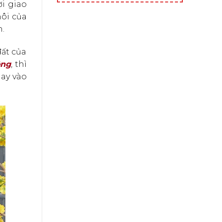
ời giao
hôi của
.
đất của
ông
, thì
hay vào