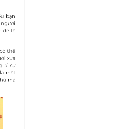
ếu bạn
h người
n đề tế
có thể
ời xưa
 lại sự
là một
chủ mà