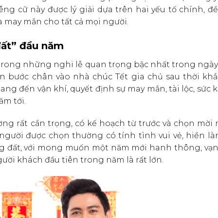
ng cữ này được lý giải dựa trên hai yếu tố chính, đ
 may mắn cho tất cả mọi người.
đất” đầu năm
t trong những nghi lễ quan trọng bậc nhất trong ngày
iên bước chân vào nhà chúc Tết gia chủ sau thời kh
ang đến vận khí, quyết định sự may mắn, tài lộc, sức 
ăm tới.
ờng rất cẩn trọng, có kế hoạch từ trước và chọn mờ
gười được chọn thường có tính tình vui vẻ, hiền làn
g đất, với mong muốn một năm mới hanh thông, vạn 
ười khách đầu tiên trong năm là rất lớn.