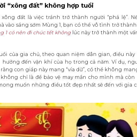
ười “xông đất” không hợp tuổi
 xông đất là việc tránh trở thành người “phá lệ”. N
à vào sáng sớm Mùng 1, bạn có thể vô tình trở thàn
 1 có nên đi chúc tết không
lúc này trở thành một vấ
uổi của gia chủ, theo quan niệm dân gian, điều này 
ưởng đến vận khí của họ trong cả năm. Ví dụ, ngư
 rằng con giáp này mang “vía dữ”, có thể không mang
này không chỉ là để bảo vệ may mắn cho mình mà còn 
à mong muốn những điều tốt đẹp nhất sẽ đến với gia 