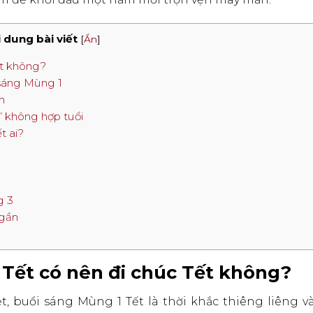
 dung bài viết
[
Ẩn
]
ết không?
 sáng Mùng 1
m
t” không hợp tuổi
t ai?
g 3
 gần
1 Tết có nên đi chúc Tết không?
, buổi sáng Mùng 1 Tết là thời khắc thiêng liêng v