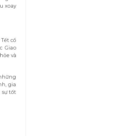
ều xoay
 Tết cổ
ắc Giao
khỏe và
i những
h, gia
sự tốt