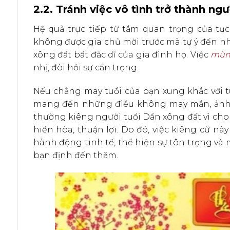
2.2. Tránh việc vô tình trở thành ng
Hệ quả trực tiếp từ tầm quan trọng của tục
không được gia chủ mời trước mà tự ý đến nh
xông đất bất đắc dĩ của gia đình họ. Việc
mùng
nhị, đòi hỏi sự cẩn trọng.
Nếu chẳng may tuổi của bạn xung khắc với t
mang đến những điều không may mắn, ảnh h
thường kiêng người tuổi Dần xông đất vì cho
hiền hòa, thuận lợi. Do đó, việc kiêng cữ 
hành động tinh tế, thể hiện sự tôn trọng v
bạn định đến thăm.