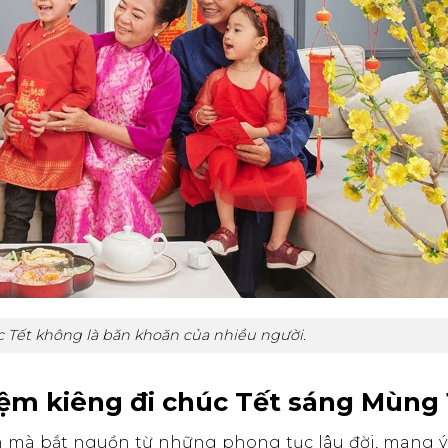
c Tết không là băn khoăn của nhiều người.
iệm kiêng đi chúc Tết sáng Mùng 
n mà bắt nguồn từ những phong tục lâu đời, mang ý