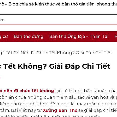
 – Blog chia sẻ kiến thức về bàn thờ gia tiên, phong th
g cư
Bàn thờ đứng
Bàn thờ Ông Địa – Thần Tài
P
 1 Tết Có Nên Đi Chúc Tết Không? Giải Đáp Chi Tiết
 Tết Không? Giải Đáp Chi Tiết
t
ó nên đi chúc tết không
lại trở thành băn khoăn của
à còn ẩn chứa những quan niệm sâu sắc về văn hóa và
ời điểm nào cho phù hợp để mang lại may mắn cho cả 
tâm. Bài viết này từ
Xưởng Bàn Thờ
sẽ giải đáp chi tiế
m để khởi đầu một năm mới trọn vẹn may mắn.