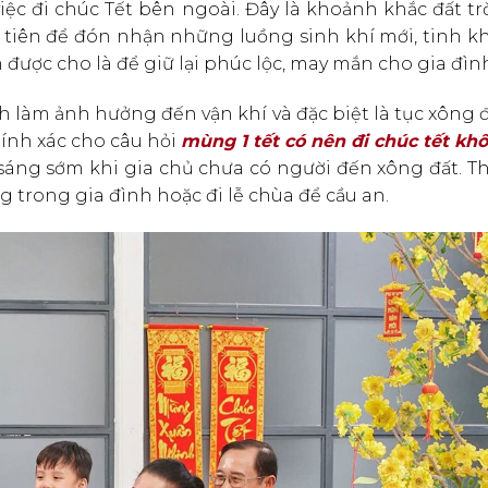
iệc đi chúc Tết bên ngoài. Đây là khoảnh khắc đất tr
a tiên để đón nhận những luồng sinh khí mới, tinh k
được cho là để giữ lại phúc lộc, may mắn cho gia đình
h làm ảnh hưởng đến vận khí và đặc biệt là tục xông 
hính xác cho câu hỏi
mùng 1 tết có nên đi chúc tết kh
i sáng sớm khi gia chủ chưa có người đến xông đất. T
 trong gia đình hoặc đi lễ chùa để cầu an.