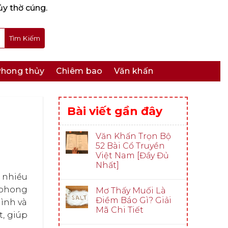
ủy thờ cúng.
hong thủy
Chiêm bao
Văn khấn
Bài viết gần đây
Văn Khấn Trọn Bộ
52 Bài Cổ Truyền
Việt Nam [Đầy Đủ
Nhất]
 nhiều
 phong
Mơ Thấy Muối Là
Điềm Báo Gì? Giải
mình và
Mã Chi Tiết
t, giúp