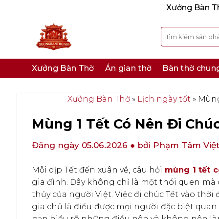
Bỏ
Xưởng Bàn Thờ
qua
nội
Tìm
kiếm:
dung
Xưởng Bàn Thờ
Án gian thờ
Bàn thờ chun
Xưởng Bàn Thờ
»
Lịch ngày tốt
»
Mùng
Mùng 1 Tết Có Nên Đi Chúc
Đăng ngày 05.06.2026
● bởi Phạm Tâm Việ
Mỗi dịp Tết đến xuân về, câu hỏi
mùng 1 tết c
gia đình. Đây không chỉ là một thói quen m
thủy của người Việt. Việc đi chúc Tết vào th
gia chủ là điều được mọi người đặc biệt quan 
bạn hiểu rõ những điều nên và không nên là