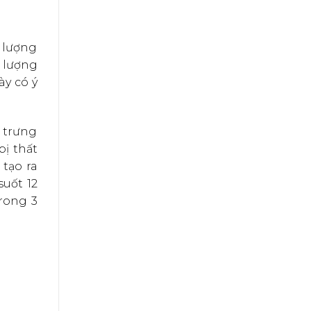
g lượng
g lượng
ày có ý
g trưng
bị thất
tạo ra
suốt 12
rong 3