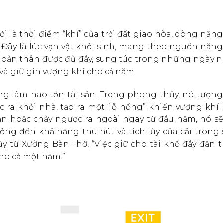
 là thời điểm “khí” của trời đất giao hòa, dòng năn
. Đây là lúc vạn vật khởi sinh, mang theo nguồn năn
và bản thân được đủ đầy, sung túc trong những ngày n
và giữ gìn vượng khí cho cả năm.
ộng làm hao tổn tài sản. Trong phong thủy, nó tượn
c ra khỏi nhà, tạo ra một “lỗ hổng” khiến vượng khí 
ạn hoặc chảy ngược ra ngoài ngay từ đầu năm, nó sẽ 
ởng đến khả năng thu hút và tích lũy của cải trong 
y từ Xưởng Bàn Thờ, “Việc giữ cho tài khố đầy đặn t
 cho cả một năm.”