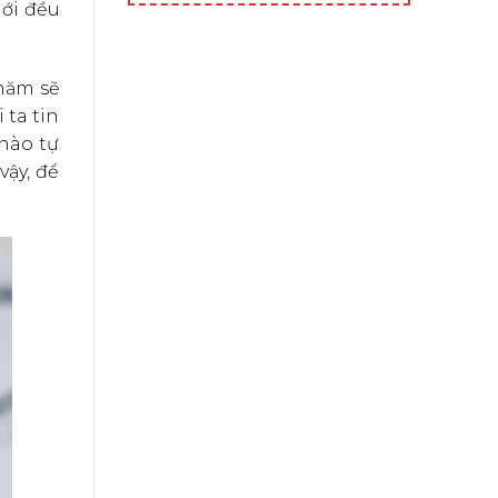
ới đều
 năm sẽ
 ta tin
 nào tự
vậy, để