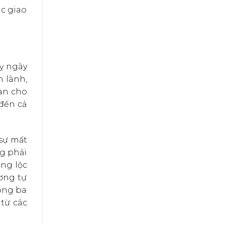
ác giao
kỵ ngày
 lành,
an cho
 đến cả
 sự mất
ng phải
ang lộc
ơng tự
rong ba
 từ các