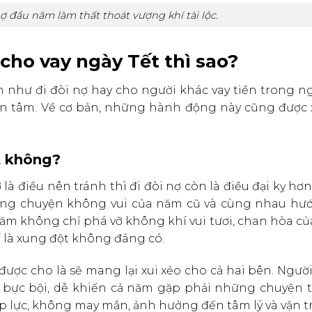
 đầu năm làm thất thoát vượng khí tài lộc.
 cho vay ngày Tết thì sao?
n như đi đòi nợ hay cho người khác vay tiền trong n
n tâm. Về cơ bản, những hành động này cũng được 
t không?
ợ là điều nên tránh thì đi đòi nợ còn là điều đại kỵ hơn.
hững chuyện không vui của năm cũ và cùng nhau hướ
năm không chỉ phá vỡ không khí vui tươi, chan hòa c
í là xung đột không đáng có.
ợc cho là sẽ mang lại xui xẻo cho cả hai bên. Người
bực bội, dễ khiến cả năm gặp phải những chuyện th
áp lực, không may mắn, ảnh hưởng đến tâm lý và vận t