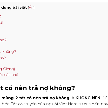
 dung bài viết
[
Ẩn
]
?
ới
sao?
ộc không?
Tết?
ng Giêng)
ết cần nhớ
ết có nên trả nợ không?
i
mùng 2 tết có nên trả nợ không
là
KHÔNG NÊN
. Đ
 hóa Tết cổ truyền của người Việt Nam từ xưa đến na