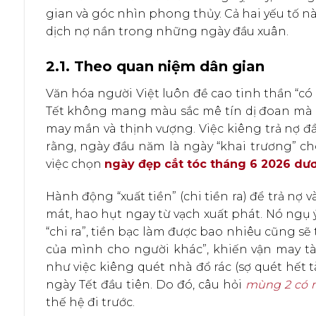
gian và góc nhìn phong thủy. Cả hai yếu tố 
dịch nợ nần trong những ngày đầu xuân.
2.1. Theo quan niệm dân gian
Văn hóa người Việt luôn đề cao tinh thần “có
Tết không mang màu sắc mê tín dị đoan mà 
may mắn và thịnh vượng. Việc kiêng trả nợ 
rằng, ngày đầu năm là ngày “khai trương” cho
việc chọn
ngày đẹp cắt tóc tháng 6 2026 dươ
Hành động “xuất tiền” (chi tiền ra) để trả nợ
mát, hao hụt ngay từ vạch xuất phát. Nó ngụ ý
“chi ra”, tiền bạc làm được bao nhiêu cũng sẽ t
của mình cho người khác”, khiến vận may tà
như việc kiêng quét nhà đổ rác (sợ quét hết tà
ngày Tết đầu tiên. Do đó, câu hỏi
mùng 2 có n
thế hệ đi trước.