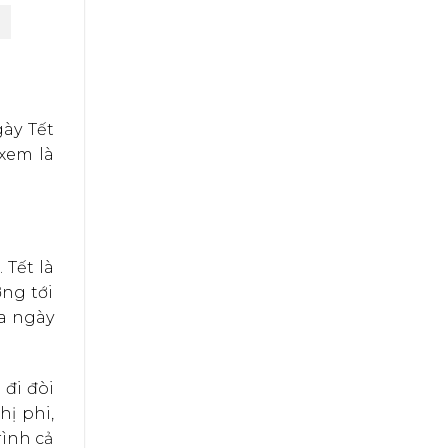
gày Tết
xem là
 Tết là
ng tới
ủa ngày
 đi đòi
ị phi,
rình cả