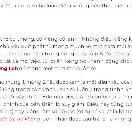
này đều củng cố cho luận điểm không nên thực hiện c
 thờ có thiêng, có kiêng có lành”. Những điều kiêng 
chủ yếu xuất phát từ mong muốn về một năm mới an
đầu năm cũng nằm trong dòng chảy tâm lý đó. Dân gi
 tất cả mọi việc, từ lời ăn tiếng nói, hành động cho
ng lịch
để mong một năm mới suôn sẻ.
 vào mùng 1, mùng 2 Tết được xem là một dấu hiệu của
 rằng trong cả năm tới, bạn sẽ luôn ở trong tình trạ
rôi đi bấy nhiêu. Hơn nữa, việc trả nợ còn bị coi là “m
i chính của bản thân bị suy giảm. Điều này cũng tư
i lộc) hay kiêng làm vỡ đồ đạc (sợ sự đổ vỡ, chia ly) t
ên trả nợ không
luôn nhận được câu trả lời là không