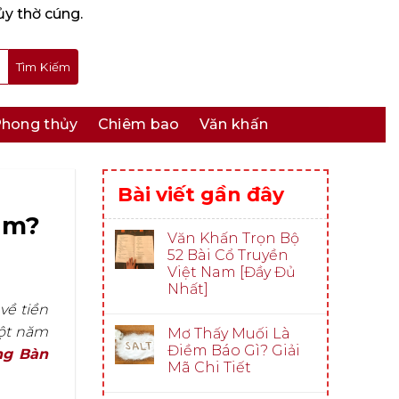
ủy thờ cúng.
hong thủy
Chiêm bao
Văn khấn
Bài viết gần đây
ăm?
Văn Khấn Trọn Bộ
52 Bài Cổ Truyền
Việt Nam [Đầy Đủ
Nhất]
về tiền
ột năm
Mơ Thấy Muối Là
Điềm Báo Gì? Giải
ng Bàn
Mã Chi Tiết