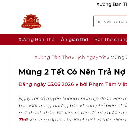
Bỏ
Xưởng Bàn Thờ
qua
nội
Tìm
kiếm:
dung
Xưởng Bàn Thờ
Án gian thờ
Bàn thờ chun
Xưởng Bàn Thờ
»
Lịch ngày tốt
»
Mùng 2
Mùng 2 Tết Có Nên Trả Nợ
Đăng ngày 05.06.2026
● bởi Phạm Tâm Việ
Ngày Tết cổ truyền không chỉ là dịp đoàn viên mà
bạc. Một trong những băn khoăn phổ biến nhất 
mới thanh thản. Để làm rõ vấn đề này dưới cả g
Thờ
sẽ cung cấp câu trả lời chi tiết và toàn diện 