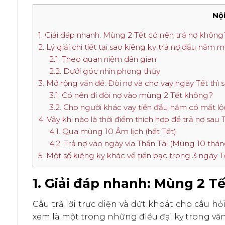
Nội
1. Giải đáp nhanh: Mùng 2 Tết có nên trả nợ không
2. Lý giải chi tiết tại sao kiêng kỵ trả nợ đầu năm m
2.1. Theo quan niệm dân gian
2.2. Dưới góc nhìn phong thủy
3. Mở rộng vấn đề: Đòi nợ và cho vay ngày Tết thì 
3.1. Có nên đi đòi nợ vào mùng 2 Tết không?
3.2. Cho người khác vay tiền đầu năm có mất l
4. Vậy khi nào là thời điểm thích hợp để trả nợ sau 
4.1. Qua mùng 10 Âm lịch (hết Tết)
4.2. Trả nợ vào ngày vía Thần Tài (Mùng 10 thá
5. Một số kiêng kỵ khác về tiền bạc trong 3 ngày T
1. Giải đáp nhanh: Mùng 2 T
Câu trả lời trực diện và dứt khoát cho câu hỏ
xem là một trong những điều đại kỵ trong văn