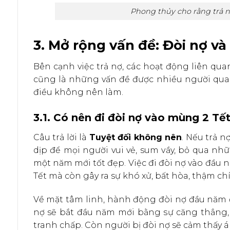
Phong thủy cho rằng trả nợ
3. Mở rộng vấn đề: Đòi nợ và
Bên cạnh việc trả nợ, các hoạt động liên qua
cũng là những vấn đề được nhiều người qua
điều không nên làm.
3.1. Có nên đi đòi nợ vào mùng 2 Tế
Câu trả lời là
Tuyệt đối không nên
. Nếu trả n
dịp để mọi người vui vẻ, sum vầy, bỏ qua n
một năm mới tốt đẹp. Việc đi đòi nợ vào đầu 
Tết mà còn gây ra sự khó xử, bất hòa, thậm ch
Về mặt tâm linh, hành động đòi nợ đầu năm đư
nợ sẽ bắt đầu năm mới bằng sự căng thẳng, 
tranh chấp. Còn người bị đòi nợ sẽ cảm thấy 