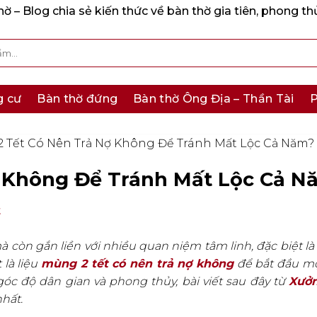
 – Blog chia sẻ kiến thức về bàn thờ gia tiên, phong th
g cư
Bàn thờ đứng
Bàn thờ Ông Địa – Thần Tài
P
 Tết Có Nên Trả Nợ Không Để Tránh Mất Lộc Cả Năm?
 Không Để Tránh Mất Lộc Cả N
t
 còn gắn liền với nhiều quan niệm tâm linh, đặc biệt là 
là liệu
mùng 2 tết có nên trả nợ không
để bắt đầu m
óc độ dân gian và phong thủy, bài viết sau đây từ
Xưở
nhất.