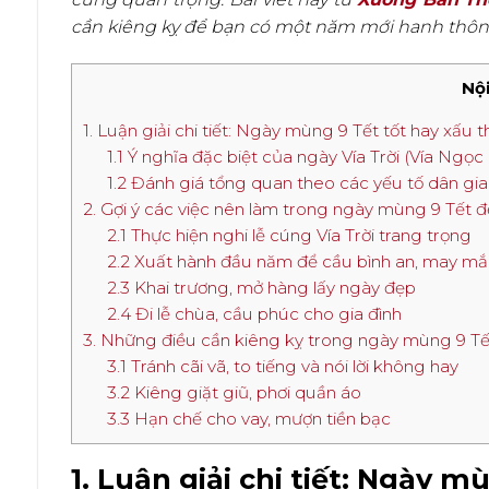
cần kiêng kỵ để bạn có một năm mới hanh thôn
Nội
1. Luận giải chi tiết: Ngày mùng 9 Tết tốt hay xấu
1.1 Ý nghĩa đặc biệt của ngày Vía Trời (Vía Ngọ
1.2 Đánh giá tổng quan theo các yếu tố dân gi
2. Gợi ý các việc nên làm trong ngày mùng 9 Tết để
2.1 Thực hiện nghi lễ cúng Vía Trời trang trọng
2.2 Xuất hành đầu năm để cầu bình an, may m
2.3 Khai trương, mở hàng lấy ngày đẹp
2.4 Đi lễ chùa, cầu phúc cho gia đình
3. Những điều cần kiêng kỵ trong ngày mùng 9 Tết
3.1 Tránh cãi vã, to tiếng và nói lời không hay
3.2 Kiêng giặt giũ, phơi quần áo
3.3 Hạn chế cho vay, mượn tiền bạc
1. Luận giải chi tiết: Ngày 