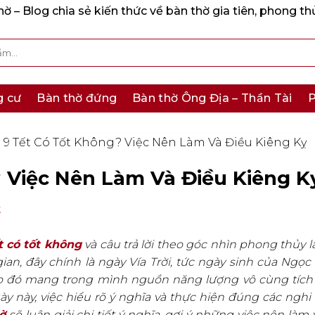
 – Blog chia sẻ kiến thức về bàn thờ gia tiên, phong th
g cư
Bàn thờ đứng
Bàn thờ Ông Địa – Thần Tài
P
9 Tết Có Tốt Không? Việc Nên Làm Và Điều Kiêng Kỵ
 Việc Nên Làm Và Điều Kiêng K
t
 có tốt không
và câu trả lời theo góc nhìn phong thủy là
gian, đây chính là ngày Vía Trời, tức ngày sinh của Ngọ
 do đó mang trong mình nguồn năng lượng vô cùng tích
 này, việc hiểu rõ ý nghĩa và thực hiện đúng các nghi l
ờ
sẽ luận giải chi tiết ý nghĩa, gợi ý những việc nên làm 