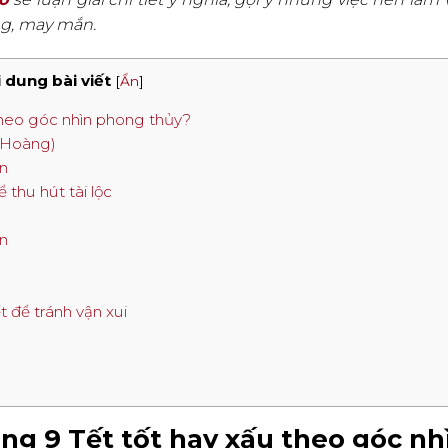
g, may mắn.
 dung bài viết
[
Ẩn
]
 theo góc nhìn phong thủy?
c Hoàng)
an
 thu hút tài lộc
ắn
 để tránh vận xui
mùng 9 Tết tốt hay xấu theo góc nh