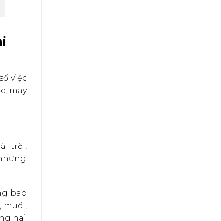
i
số việc
ộc, may
i trời,
 nhưng
ng bao
, muối,
ựng hai