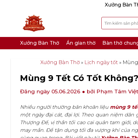
Bỏ
Xưởng Bàn Thờ
qua
nội
Tìm
kiếm:
dung
Xưởng Bàn Thờ
Án gian thờ
Bàn thờ chun
Xưởng Bàn Thờ
»
Lịch ngày tốt
»
Mùng 
Mùng 9 Tết Có Tốt Không?
Đăng ngày 05.06.2026
● bởi Phạm Tâm Việ
Nhiều người thường băn khoăn liệu
mùng 9 tết
một ngày đại cát, đại lợi. Theo quan niệm dân 
Thượng Đế, vị thần tối cao cai quản tam giới,
may mắn. Để tận dụng tối đa vượng khí của ngày
cùng quan trọng. Bài viết này từ
Xưởng Bàn Th