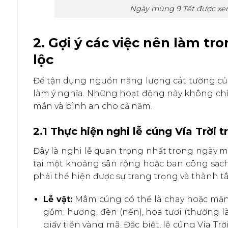
Ngày mùng 9 Tết được xem l
2. Gợi ý các việc nên làm tr
lộc
Để tận dụng nguồn năng lượng cát tường của 
làm ý nghĩa. Những hoạt động này không chỉ 
mắn và bình an cho cả năm.
2.1 Thực hiện nghi lễ cúng Vía Trời t
Đây là nghi lễ quan trọng nhất trong ngày mù
tại một khoảng sân rộng hoặc ban công sạch
phải thể hiện được sự trang trọng và thành t
Lễ vật:
Mâm cúng có thể là chay hoặc mặn
gồm: hương, đèn (nến), hoa tươi (thường là
giấy tiền vàng mã. Đặc biệt, lễ cúng Vía Tr