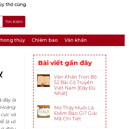
ủy thờ cúng.
hong thủy
Chiêm bao
Văn khấn
Bài viết gần đây
ỵ
Văn Khấn Trọn Bộ
52 Bài Cổ Truyền
Việt Nam [Đầy Đủ
Nhất]
 đây là
c Hoàng
Mơ Thấy Muối Là
Điềm Báo Gì? Giải
 cực và
Mã Chi Tiết
ễ là vô
và điều