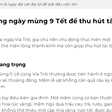
à ngày đại cát đại lợi để bắt đầu việc lớn.
ong ngày mùng 9 Tết để thu hút tà
ngày Vía Trời, gia chủ nên chủ động thực hiện một 
thể hiện lòng thành kính mà còn giúp thu hút tài l
rang trọng
ng 9. Lễ cúng Vía Trời thường được tiến hành ở ngoà
 sẽ, thoáng đãng. Mâm lễ vật không cần quá cầu kỳ
âm.
 tùy điều kiện gia đình. Một mâm cúng cơ bản thườ
 hoa cúc vàng), mâm ngũ quả, trầu cau, trà, rượu, gạo
ời không thể thiếu một cặp mía vàng, tươi tốt, được d