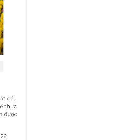
ắt đầu
để thực
ăm được
26: