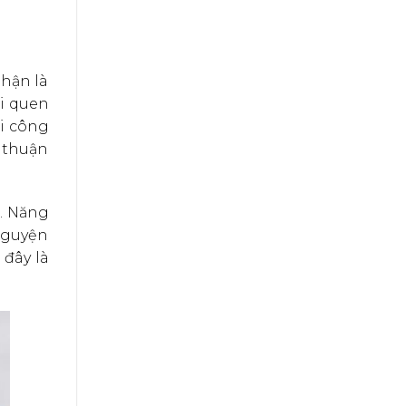
hận là
i quen
ởi công
, thuận
t. Năng
nguyện
 đây là