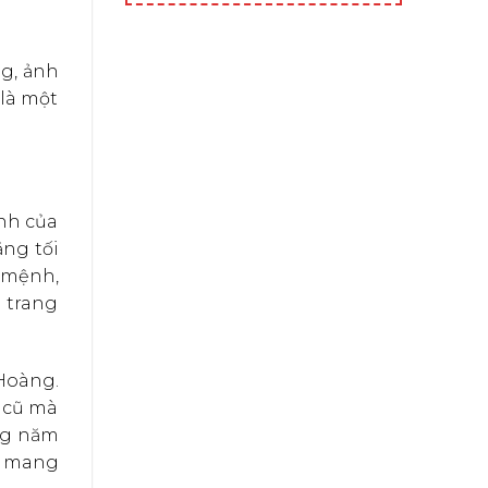
ng, ảnh
là một
nh của
ăng tối
n mệnh,
 trang
 Hoàng.
m cũ mà
ng năm
, mang