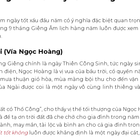
em ngày tốt xấu đầu năm có ý nghĩa đặc biệt quan trọ
ng 9 tháng Giêng Âm lịch hàng năm luôn được xem 
.
ời (Vía Ngọc Hoàng)
g Giêng chính là ngày Thiên Công Sinh, tức ngày si
iện, Ngọc Hoàng là vị vua của bầu trời, có quyền n
, từ mưa thuận gió hòa, mùa màng bội thu cho đến vậ
ủa Ngài được coi là một ngày vô cùng linh thiêng và
ất có Thổ Công”, cho thấy vị thế tối thượng của Ngọc
à để tạ ơn trời đất đã che chở cho gia đình trong nă
nh, may mắn, tài lộc và bình an cho cả gia đình tro
t tốt không
luôn được khẳng định là một ngày đại cát