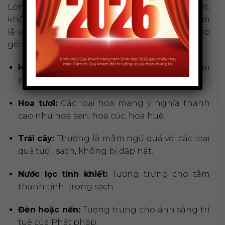
Lòng thành của gia chủ là quan trọng nhất,
không cần chuẩn bị mâm cao cỗ đầy. Một mâm
lễ vật cơ bản nhưng trang nghiêm thường bao
gồm:
Hương:
Nên chọn loại hương có mùi thơm
nhẹ nhàng, tự nhiên.
Hoa tươi:
Các loại hoa mang ý nghĩa thanh
cao như hoa sen, hoa cúc, hoa huệ.
Trái cây:
Thường là mâm ngũ quả với các loại
quả tươi, sạch, không bị dập nát.
Nước lọc tinh khiết:
Tượng trưng cho tâm
thanh tịnh, trong sạch.
Đèn hoặc nến:
Tượng trưng cho ánh sáng trí
tuệ của Phật pháp.