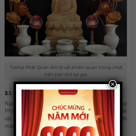
Tượng Phật Quan Âm là vật phẩm quan trọng nhất
trên bàn thờ tại gia.
×
3.1. Lễ vật dâng cúng cần chuẩn bị những gì?
Nguyên tắc cốt lõi khi chuẩn bị lễ vật dâng cúng
Phật Quan Âm là sự thanh tịnh. Do đó, tất cả lễ
vật đều phải là đồ chay, tuyệt đối không cúng đồ
mặn.