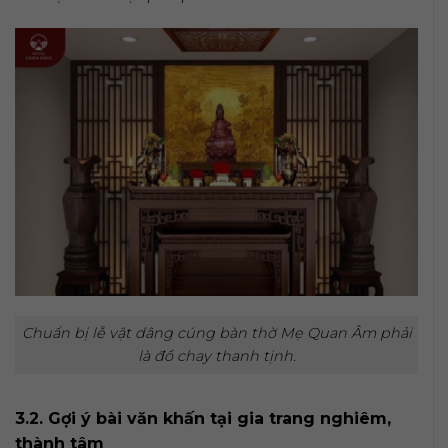
Chuẩn bị lễ vật dâng cúng bàn thờ Mẹ Quan Âm phải
là đồ chay thanh tịnh.
3.2. Gợi ý bài văn khấn tại gia trang nghiêm,
thành tâm