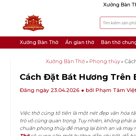
Bỏ
Xưởng Bàn Thờ
qua
nội
Tìm
kiếm:
dung
Xưởng Bàn Thờ
Án gian thờ
Bàn thờ chun
Xưởng Bàn Thờ
»
Phong thủy
»
Cách
Cách Đặt Bát Hương Trên
Đăng ngày 23.04.2026
● bởi Phạm Tâm Việ
Việc thờ cúng tổ tiên là một nét đẹp văn hóa t
trò vô cùng quan trọng. Tuy nhiên, không phải 
chuẩn phong thủy để mang lại bình an và may mắ
Thờ
sẽ cung cấp một hướng dẫn chi tiết, dễ hiể