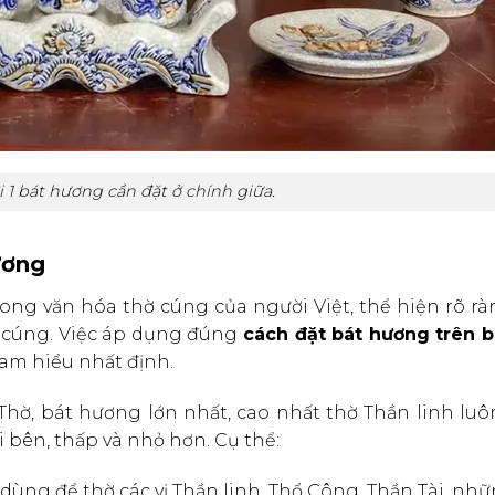
i 1 bát hương cần đặt ở chính giữa.
ương
trong văn hóa thờ cúng của người Việt, thể hiện rõ r
hờ cúng. Việc áp dụng đúng
cách đặt bát hương trên b
 am hiểu nhất định.
hờ, bát hương lớn nhất, cao nhất thờ Thần linh luô
i bên, thấp và nhỏ hơn. Cụ thể:
 dùng để thờ các vị Thần linh, Thổ Công, Thần Tài, nhữ