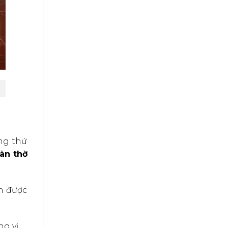
àng thứ
àn thờ
n được
ng vị