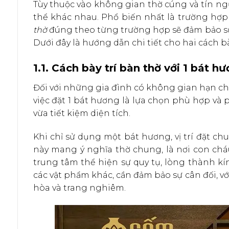
Tùy thuộc vào không gian thờ cúng và tín ng
thể khác nhau. Phổ biến nhất là trường hợp
thờ
đúng theo từng trường hợp sẽ đảm bảo sự
Dưới đây là hướng dẫn chi tiết cho hai cách bài
1.1. Cách bày trí bàn thờ với 1 bát h
Đối với những gia đình có không gian hạn ch
việc đặt 1 bát hương là lựa chọn phù hợp và p
vừa tiết kiệm diện tích.
Khi chỉ sử dụng một bát hương, vị trí đặt c
này mang ý nghĩa thờ chung, là nơi con cháu
trung tâm thể hiện sự quy tụ, lòng thành kín
các vật phẩm khác, cần đảm bảo sự cân đối, v
hòa và trang nghiêm.