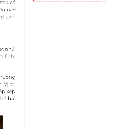
 thờ có
rên bàn
ơ bản.
ớc nhỏ,
m linh,
t hương
 Vị trí
sắp xếp
thể hài