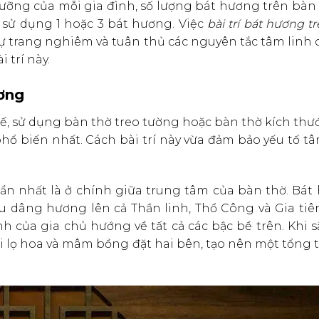
ưỡng của mỗi gia đình, số lượng bát hương trên bàn
 sử dụng 1 hoặc 3 bát hương. Việc
bài trí bát hương t
 trang nghiêm và tuân thủ các nguyên tắc tâm linh c
 trí này.
ương
ế, sử dụng bàn thờ treo tường hoặc bàn thờ kích thư
hổ biến nhất. Cách bài trí này vừa đảm bảo yếu tố tâ
huẩn nhất là ở chính giữa trung tâm của bàn thờ. Bá
 dâng hương lên cả Thần linh, Thổ Công và Gia tiên.
h của gia chủ hướng về tất cả các bậc bề trên. Khi 
ới lọ hoa và mâm bồng đặt hai bên, tạo nên một tổng 