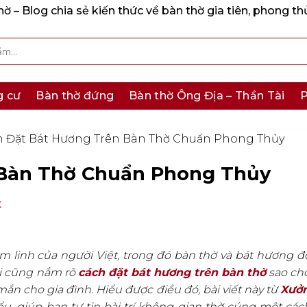
 – Blog chia sẻ kiến thức về bàn thờ gia tiên, phong th
g cư
Bàn thờ đứng
Bàn thờ Ông Địa – Thần Tài
P
 Đặt Bát Hương Trên Bàn Thờ Chuẩn Phong Thủy
 Bàn Thờ Chuẩn Phong Thủy
t
âm linh của người Việt, trong đó bàn thờ và bát hương đ
ai cũng nắm rõ
cách đặt bát hương trên bàn thờ
sao ch
n cho gia đình. Hiểu được điều đó, bài viết này từ
Xưở
u, giúp bạn tự tin bài trí không gian thờ cúng một các