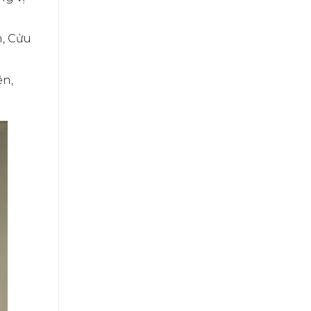
n, Cửu
ên,