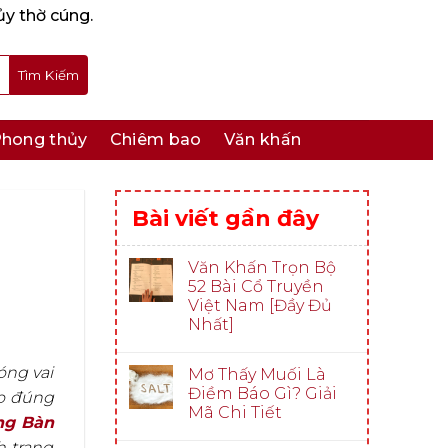
ủy thờ cúng.
hong thủy
Chiêm bao
Văn khấn
Bài viết gần đây
Văn Khấn Trọn Bộ
52 Bài Cổ Truyền
Việt Nam [Đầy Đủ
Nhất]
óng vai
Mơ Thấy Muối Là
Điềm Báo Gì? Giải
o đúng
Mã Chi Tiết
ng Bàn
h trang