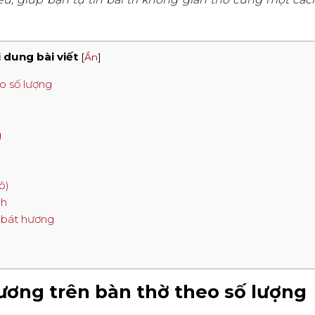
 dung bài viết
[
Ẩn
]
o số lượng
g
ô)
nh
 bát hương
ương trên bàn thờ theo số lượng