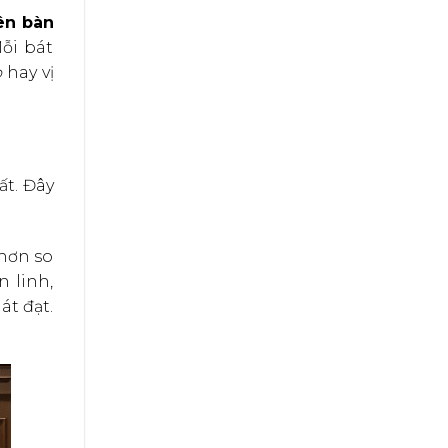
ên bàn
ỗi bát
o
hay vị
ất. Đây
 hơn so
n linh,
át đạt.