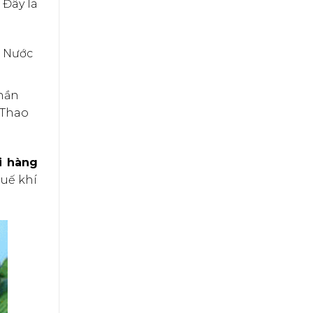
 Đây là
. Nước
Thần
 Thao
i hàng
 uế khí