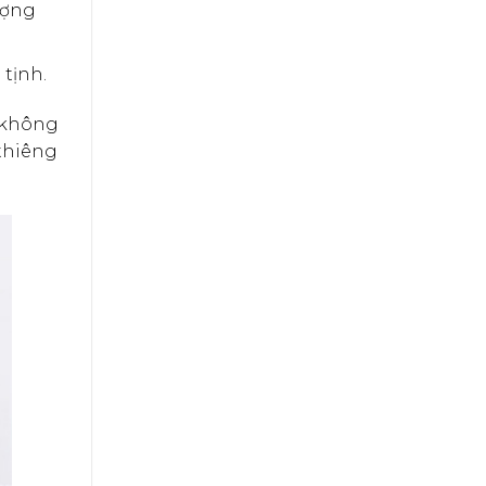
ượng
tịnh.
i không
 thiêng