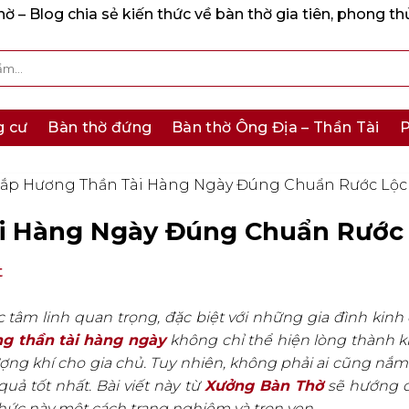
 – Blog chia sẻ kiến thức về bàn thờ gia tiên, phong th
g cư
Bàn thờ đứng
Bàn thờ Ông Địa – Thần Tài
P
ắp Hương Thần Tài Hàng Ngày Đúng Chuẩn Rước Lộc
i Hàng Ngày Đúng Chuẩn Rước
t
 tâm linh quan trọng, đặc biệt với những gia đình kinh
g thần tài hàng ngày
không chỉ thể hiện lòng thành 
vượng khí cho gia chủ. Tuy nhiên, không phải ai cũng nắm
uả tốt nhất. Bài viết này từ
Xưởng Bàn Thờ
sẽ hướng d
 thức này một cách trang nghiêm và trọn vẹn.