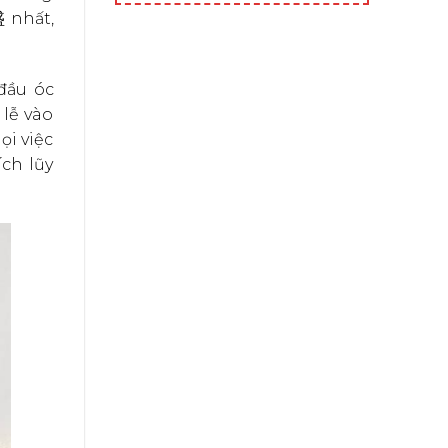
 nhất,
 đầu óc
 lễ vào
i việc
ch lũy