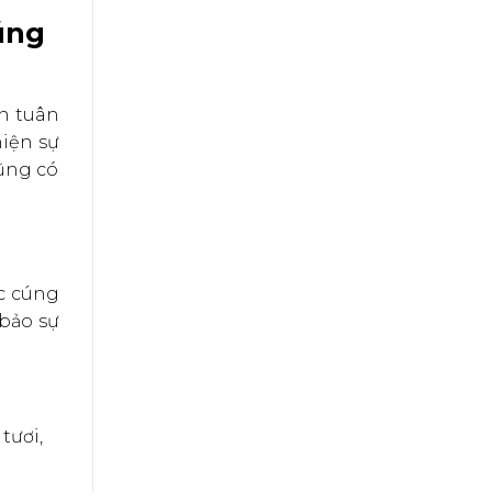
úng
n tuân
hiện sự
cũng có
ệc cúng
bảo sự
tươi,