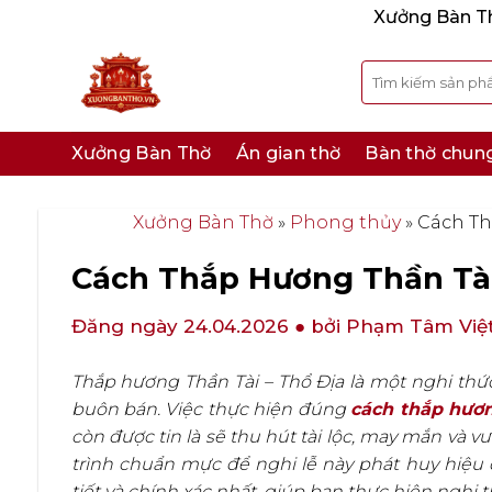
Bỏ
Xưởng Bàn Thờ
qua
nội
Tìm
kiếm:
dung
Xưởng Bàn Thờ
Án gian thờ
Bàn thờ chun
Xưởng Bàn Thờ
»
Phong thủy
»
Cách Th
Cách Thắp Hương Thần Tà
Đăng ngày 24.04.2026
● bởi Phạm Tâm Việ
Thắp hương Thần Tài – Thổ Địa là một nghi thức
buôn bán. Việc thực hiện đúng
cách thắp hươn
còn được tin là sẽ thu hút tài lộc, may mắn và 
trình chuẩn mực để nghi lễ này phát huy hiệu q
tiết và chính xác nhất, giúp bạn thực hiện nghi