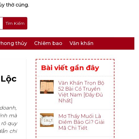
ủy thờ cúng.
hong thủy
Chiêm bao
Văn khấn
Bài viết gần đây
 Lộc
Văn Khấn Trọn Bộ
52 Bài Cổ Truyền
Việt Nam [Đầy Đủ
Nhất]
 doanh,
kính mà
Mơ Thấy Muối Là
Điềm Báo Gì? Giải
 rõ quy
Mã Chi Tiết
ẫn chi