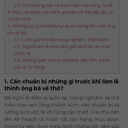
2.3. Chờ hương tàn và thực hiện hóa vàng, hạ lễ
3. Mẫu văn khấn xin thỉnh gia tiên về thờ đầy đủ và
chuẩn nhất
4. Những lưu ý và kiêng kỵ quan trọng khi rước ông
bà về thờ
4.1. Luôn giữ thái độ trang nghiêm, thành kính
4.2. Người làm lễ phải tắm gội sạch sẽ, ăn mặc
chỉnh tề
4.3. Không gian trong nhà phải yên tĩnh, tránh
cãi vã, to tiếng
1. Cần chuẩn bị những gì trước khi làm lễ
thỉnh ông bà về thờ?
Để nghi lễ diễn ra suôn sẻ, trang nghiêm và thể
hiện trọn vẹn lòng thành kính, việc chuẩn bị kỹ
lưỡng từ trước là vô cùng cần thiết. Gia chủ cần
lên kế hoạch và hoàn tất các hạng mục quan
trọng từ việc chọn ngày lành tháng tốt, sắm sửa