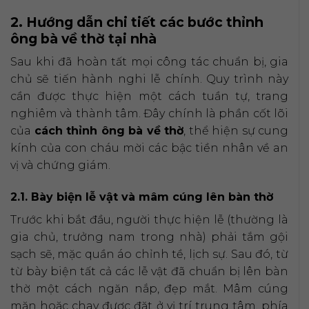
2. Hướng dẫn chi tiết các bước thỉnh
ông bà về thờ tại nhà
Sau khi đã hoàn tất mọi công tác chuẩn bị, gia
chủ sẽ tiến hành nghi lễ chính. Quy trình này
cần được thực hiện một cách tuần tự, trang
nghiêm và thành tâm. Đây chính là phần cốt lõi
của
cách thỉnh ông bà về thờ
, thể hiện sự cung
kính của con cháu mời các bậc tiền nhân về an
vị và chứng giám.
2.1. Bày biện lễ vật và mâm cúng lên bàn thờ
Trước khi bắt đầu, người thực hiện lễ (thường là
gia chủ, trưởng nam trong nhà) phải tắm gội
sạch sẽ, mặc quần áo chỉnh tề, lịch sự. Sau đó, từ
từ bày biện tất cả các lễ vật đã chuẩn bị lên bàn
thờ một cách ngăn nắp, đẹp mắt. Mâm cúng
mặn hoặc chay được đặt ở vị trí trung tâm, phía