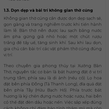
1.3. Dọn dẹp và bài trí không gian thờ cúng
Không gian thờ cúng cần được dọn dẹp sạch sẽ,
gọn gàng và trang nghiêm trước khi tiến hành
làm lễ. Bàn thờ nên được lau sạch bằng nước
ấm pha gừng giã nhỏ hoặc một chút rượu
trắng để tẩy uế, tăng sinh khí. Sau khi lau dọn,
gia chủ cần bài trí các vật phẩm thờ cúng đúng
vị trí.
Theo chuyên gia phong thủy tại Xưởng Bàn
Thờ, nguyên tắc cơ bản là bát hương đặt ở vị trí
trung tâm, phía sau là di ảnh (nếu có). Lọ hoa
đặt bên phía Đông (Tả Thanh Long), đĩa quả đặt
bên phía Tây (Hữu Bạch Hổ). Phía trước bát
hương là kỷ chén đựng nước hoặc rượu, hai bên
có thể đặt đèn dầu hoặc nến. Việc sắp xếp đúng
cách không chỉ đảm bảo tính thẩm mỹ mà còn