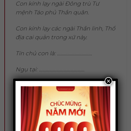
Con kính lạy ngài Đông trù Tư
mệnh Táo phủ Thần quân.
Con kính lạy các ngài Thần linh, Thổ
địa cai quản trong xứ này.
Tín chủ con là: …………………………
Ngụ tại: …………………………………
×
Hôm nay là ngày …… tháng …… năm
……, tín chủ con thành tâm sắm lễ,
quả cau lá trầu, hương hoa trà quả,
thắp nén tâm hương, dâng lên
trước án.