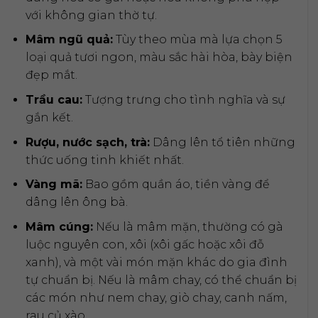
với không gian thờ tự.
Mâm ngũ quả:
Tùy theo mùa mà lựa chọn 5
loại quả tươi ngon, màu sắc hài hòa, bày biện
đẹp mắt.
Trầu cau:
Tượng trưng cho tình nghĩa và sự
gắn kết.
Rượu, nước sạch, trà:
Dâng lên tổ tiên những
thức uống tinh khiết nhất.
Vàng mã:
Bao gồm quần áo, tiền vàng để
dâng lên ông bà.
Mâm cúng:
Nếu là mâm mặn, thường có gà
luộc nguyên con, xôi (xôi gấc hoặc xôi đỗ
xanh), và một vài món mặn khác do gia đình
tự chuẩn bị. Nếu là mâm chay, có thể chuẩn bị
các món như nem chay, giò chay, canh nấm,
rau củ xào.