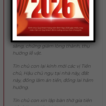
Chúng con kính mời:
Các cụ Tổ khảo, Tổ tỷ, các vị Hương
linh (họ): ……………………………… nội ngoại
hai bên, cúi xin thương xót con
cháu, linh thiêng giáng về linh
sàng, chứng giám lòng thành, thụ
hưởng lễ vật.
Tín chủ con lại kính mời các vị Tiền
chủ, Hậu chủ ngụ tại nhà này, đất
này, đồng lâm án tiền, đồng lai hâm
hưởng.
Tín chủ con xin lập bàn thờ gia tiên