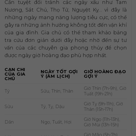
Cần tuyệt đối tránh các ngày xấu như Tam
Nương, Sát Chủ, Thọ Tử, Nguyệt Kỵ… vì đây là
những ngày mang năng lượng tiêu cực, có thể
gây ra những ảnh hưởng không tốt đến vận khí
của gia đình. Gia chủ có thể tham khảo bảng
tra cứu đơn giản dưới đây hoặc nhờ đến sự tư
vấn của các chuyên gia phong thủy để chọn
được ngày giờ hoàng đạo phù hợp nhất.
CAN CHI
NGÀY TỐT GỢI
GIỜ HOÀNG ĐẠO
CỦA GIA
Ý (ÂM LỊCH)
GỢI Ý
CHỦ
Giờ Thìn (7h-9h), Giờ
Tý
Sửu, Thìn, Thân
Tuất (19h-21h)
Giờ Tỵ (9h-11h), Giờ
Sửu
Tý, Tỵ, Dậu
Thân (15h-17h)
Giờ Ngọ (11h-13h),
Dần
Ngọ, Tuất, Hợi
Giờ Mùi (13h-15h)
Giờ Mão (5h-7h),