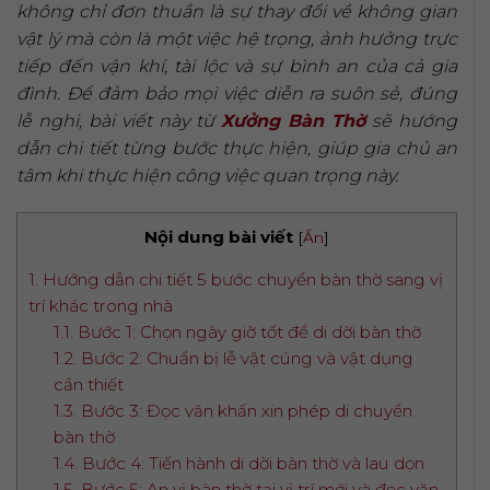
không chỉ đơn thuần là sự thay đổi về không gian
vật lý mà còn là một việc hệ trọng, ảnh hưởng trực
tiếp đến vận khí, tài lộc và sự bình an của cả gia
đình. Để đảm bảo mọi việc diễn ra suôn sẻ, đúng
lễ nghi, bài viết này từ
Xưởng Bàn Thờ
sẽ hướng
dẫn chi tiết từng bước thực hiện, giúp gia chủ an
tâm khi thực hiện công việc quan trọng này.
Nội dung bài viết
[
Ẩn
]
1. Hướng dẫn chi tiết 5 bước chuyển bàn thờ sang vị
trí khác trong nhà
1.1. Bước 1: Chọn ngày giờ tốt để di dời bàn thờ
1.2. Bước 2: Chuẩn bị lễ vật cúng và vật dụng
cần thiết
1.3. Bước 3: Đọc văn khấn xin phép di chuyển
bàn thờ
1.4. Bước 4: Tiến hành di dời bàn thờ và lau dọn
1.5. Bước 5: An vị bàn thờ tại vị trí mới và đọc văn