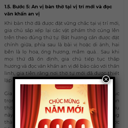
1.5. Bước 5: An vị bàn thờ tại vị trí mới và đọc
văn khấn an vị
Khi bàn thờ đã được đặt vững chắc tại vị trí mới,
gia chủ sắp xếp lại các vật phẩm thờ cúng lên
trên theo đúng thứ tự. Bát hương cần được đặt
chính giữa, phía sau là bài vị hoặc di ảnh, hai
bên là lọ hoa, ống hương, mâm quả… Sau khi
mọi thứ đã ổn định, gia chủ tiếp tục thắp
hương và đọc văn khấn an vị để báo cáo với thần
linh, gia tiên rằng nơi thờ tự mới đã được thiết
×
lập xong.
Gia chủ nên duy trì việc thắp hương liên tục
trong 7 hoặc 21 ngày đầu tiên để không gian
thờ tự mới được “ấm áp”, quy tụ linh khí. Điều
này thể hiện sự chăm sóc chu đáo và lòng
thành của con cháu, giúp kết nối tâm linh được