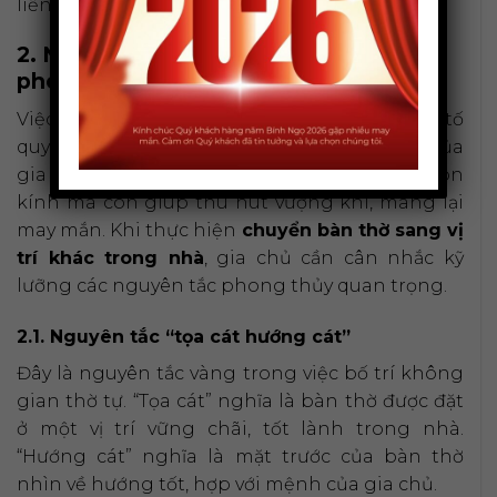
liền mạch, ổn định.
2. Những vị trí đặt bàn thờ mới hợp
phong thủy, thu hút tài lộc
Việc lựa chọn vị trí mới để đặt bàn thờ là yếu tố
quyết định đến sự hưng thịnh và bình an của
gia đình. Một vị trí tốt không chỉ thể hiện sự tôn
kính mà còn giúp thu hút vượng khí, mang lại
may mắn. Khi thực hiện
chuyển bàn thờ sang vị
trí khác trong nhà
, gia chủ cần cân nhắc kỹ
lưỡng các nguyên tắc phong thủy quan trọng.
2.1. Nguyên tắc “tọa cát hướng cát”
Đây là nguyên tắc vàng trong việc bố trí không
gian thờ tự. “Tọa cát” nghĩa là bàn thờ được đặt
ở một vị trí vững chãi, tốt lành trong nhà.
“Hướng cát” nghĩa là mặt trước của bàn thờ
nhìn về hướng tốt, hợp với mệnh của gia chủ.