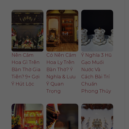
Nên Cắm
Có Nên Cắm
Ý Nghĩa 3 Hũ
Hoa Gì Trên
Hoa Ly Trên
Gạo Muối
Bàn Thờ Gia
Bàn Thờ? Ý
Nước Và
Tiên? 9+ Gợi
Nghĩa & Lưu
Cách Bài Trí
Ý Hút Lộc
Ý Quan
Chuẩn
Trọng
Phong Thủy