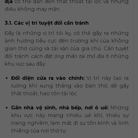
địa
có thể dẫn đến thất thoát tài lộc và những
điều không may mắn.
3.1. Các vị trí tuyệt đối cần tránh
Đây là những vị trí tối kỵ, có thể gây ra những
ảnh hưởng tiêu cực đến trường khí của không
gian thờ cúng và tài vận của gia chủ. Cần tuyệt
đối tránh
cách đặt ông thần tài thổ địa
ở những
khu vực sau đây:
Đối diện cửa ra vào chính:
Vị trí này tạo ra
luồng khí xung thẳng vào bàn thờ, dễ gây
thất thoát, hao tổn tài lộc.
Gần nhà vệ sinh, nhà bếp, nơi ô uế:
Những
khu vực này mang nhiều uế khí, thiếu sự
trang nghiêm, làm mất đi sự tôn kính và linh
thiêng của nơi thờ tự.