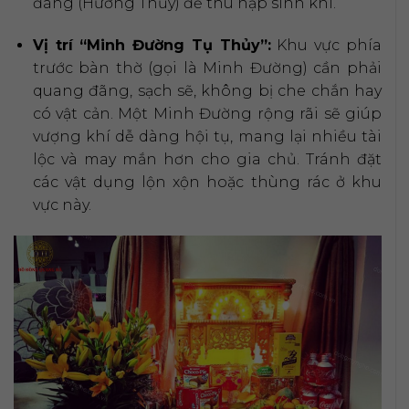
đãng (Hướng Thủy) để thu nạp sinh khí.
Vị trí “Minh Đường Tụ Thủy”:
Khu vực phía
trước bàn thờ (gọi là Minh Đường) cần phải
quang đãng, sạch sẽ, không bị che chắn hay
có vật cản. Một Minh Đường rộng rãi sẽ giúp
vượng khí dễ dàng hội tụ, mang lại nhiều tài
lộc và may mắn hơn cho gia chủ. Tránh đặt
các vật dụng lộn xộn hoặc thùng rác ở khu
vực này.