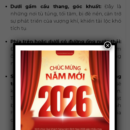
Dưới gầm cầu thang, góc khuất:
Đây là
những nơi tù túng, tối tăm, bị đè nén, cản trở
sự phát triển của vượng khí, khiến tài lộc khó
tích tụ.
Phía trên hoặc dưới có đường ống nước thải:
×
Đặt bàn thờ ở vị trí này được coi là đại kỵ, làm
ô uế không gian thờ cúng, ảnh hưởng
nghiêm trọng đến tài vận.
Sau lưng bàn thờ là cửa sổ hoặc khoảng
trống:
Thiếu đi điểm tựa vững chắc (Sơn) sẽ
khiến tài lộc không ổn định, dễ bị tiêu tán.
Theo các chuyên gia phong thủy, việc đặt
bàn thờ ở những vị trí này có thể gây ảnh
hưởng xấu đến tài vận và sự ổn định của gia
chủ.