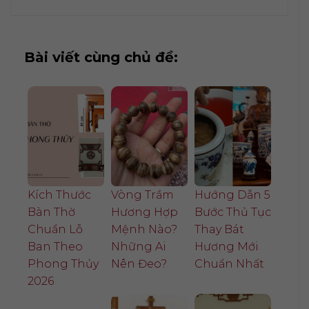
Bài viết cùng chủ đề:
Kích Thước
Vòng Trầm
Hướng Dẫn 5
Bàn Thờ
Hương Hợp
Bước Thủ Tục
Chuẩn Lỗ
Mệnh Nào?
Thay Bát
Ban Theo
Những Ai
Hương Mới
Phong Thủy
Nên Đeo?
Chuẩn Nhất
2026